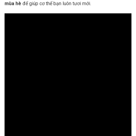
mùa hè
để giúp cơ thể bạn luôn tươi mới.