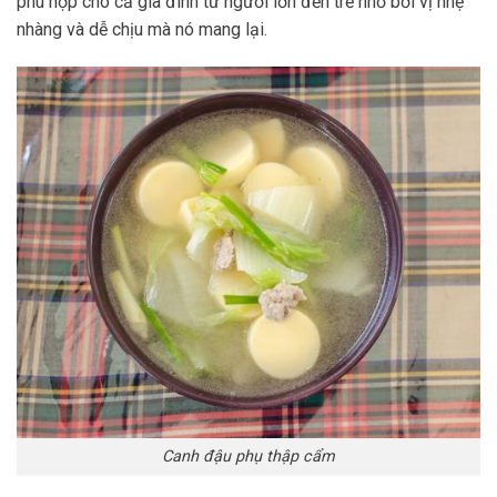
phù hợp cho cả gia đình từ người lớn đến trẻ nhỏ bởi vị nhẹ
nhàng và dễ chịu mà nó mang lại.
Canh đậu phụ thập cẩm