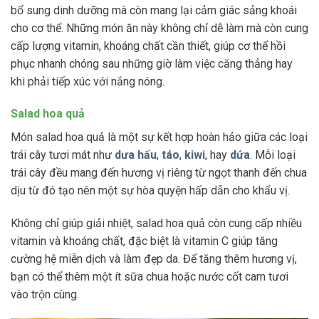
bổ sung dinh dưỡng mà còn mang lại cảm giác sảng khoái
cho cơ thể. Những món ăn này không chỉ dễ làm mà còn cung
cấp lượng vitamin, khoáng chất cần thiết, giúp cơ thể hồi
phục nhanh chóng sau những giờ làm việc căng thẳng hay
khi phải tiếp xúc với nắng nóng.
Salad hoa quả
Món salad hoa quả là một sự kết hợp hoàn hảo giữa các loại
trái cây tươi mát như
dưa hấu
,
táo
,
kiwi
, hay
dứa
. Mỗi loại
trái cây đều mang đến hương vị riêng từ ngọt thanh đến chua
dịu từ đó tạo nên một sự hòa quyện hấp dẫn cho khẩu vị.
Không chỉ giúp giải nhiệt, salad hoa quả còn cung cấp nhiều
vitamin và khoáng chất, đặc biệt là vitamin C giúp tăng
cường hệ miễn dịch và làm đẹp da. Để tăng thêm hương vị,
bạn có thể thêm một ít sữa chua hoặc nước cốt cam tươi
vào trộn cùng.