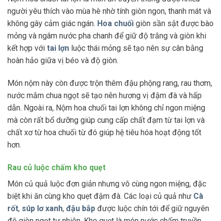
người yêu thích vào mùa hè nhờ tính giòn ngon, thanh mát và
không gây cảm giác ngán.
Hoa chuối
giòn sần sật được bào
mỏng và ngâm nước pha chanh để giữ độ trắng và giòn khi
kết hợp với
tai lợn
luộc thái mỏng sẽ tạo nên sự cân bằng
hoàn hảo giữa vị béo và độ giòn.
Món nộm này còn được trộn thêm đậu phộng rang, rau thơm,
nước mắm chua ngọt sẽ tạo nên hương vị đậm đà và hấp
dẫn. Ngoài ra, Nộm hoa chuối tai lợn không chỉ ngon miệng
mà còn rất bổ dưỡng giúp cung cấp chất đạm từ tai lợn và
chất xơ từ hoa chuối từ đó giúp hệ tiêu hóa hoạt động tốt
hơn.
Rau củ luộc chấm kho quẹt
Món củ quả luộc đơn giản nhưng vô cùng ngon miệng, đặc
biệt khi ăn cùng kho quẹt đậm đà. Các loại củ quả như
Cà
rốt
,
súp lơ xanh
,
đậu bắp
được luộc chín tới để giữ nguyên
độ giòn ngọt tự nhiên. Kho quẹt là món nước chấm truyền