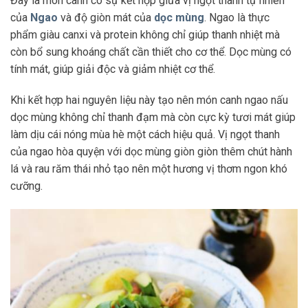
Đây là món canh có sự kết hợp giữa vị ngọt thanh tự nhiên
của
Ngao
và độ giòn mát của
dọc mùng
. Ngao là thực
phẩm giàu canxi và protein không chỉ giúp thanh nhiệt mà
còn bổ sung khoáng chất cần thiết cho cơ thể. Dọc mùng có
tính mát, giúp giải độc và giảm nhiệt cơ thể.
Khi kết hợp hai nguyên liệu này tạo nên món canh ngao nấu
dọc mùng không chỉ thanh đạm mà còn cực kỳ tươi mát giúp
làm dịu cái nóng mùa hè một cách hiệu quả. Vị ngọt thanh
của ngao hòa quyện với dọc mùng giòn giòn thêm chút hành
lá và rau răm thái nhỏ tạo nên một hương vị thơm ngon khó
cưỡng.