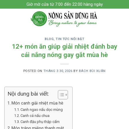
Skip
Giờ mờ cửa từ 7:00 đến 22:00 hàng ngày
to
content
BLOG
,
TIN TỨC NỔI BẬT
12+ món ăn giúp giải nhiệt đánh bay
cái nắng nóng gay gắt mùa hè
POSTED ON
THÁNG 3 30, 2026
BY
BÁCH BÙI XUÂN
Nội dung bài viết:
Món canh giải nhiệt mùa hè
Canh ngao nấu dọc mùng
Canh cá nấu chua
Canh đậu phụ thập cẩm
Món tráng miệng thanh mát