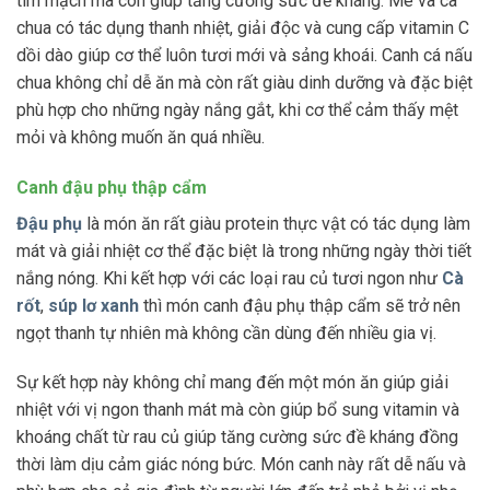
tim mạch mà còn giúp tăng cường sức đề kháng. Me và cà
chua có tác dụng thanh nhiệt, giải độc và cung cấp vitamin C
dồi dào giúp cơ thể luôn tươi mới và sảng khoái. Canh cá nấu
chua không chỉ dễ ăn mà còn rất giàu dinh dưỡng và đặc biệt
phù hợp cho những ngày nắng gắt, khi cơ thể cảm thấy mệt
mỏi và không muốn ăn quá nhiều.
Canh đậu phụ thập cẩm
Đậu phụ
là món ăn rất giàu protein thực vật có tác dụng làm
mát và giải nhiệt cơ thể đặc biệt là trong những ngày thời tiết
nắng nóng. Khi kết hợp với các loại rau củ tươi ngon như
Cà
rốt
,
súp lơ xanh
thì món canh đậu phụ thập cẩm sẽ trở nên
ngọt thanh tự nhiên mà không cần dùng đến nhiều gia vị.
Sự kết hợp này không chỉ mang đến một món ăn giúp giải
nhiệt với vị ngon thanh mát mà còn giúp bổ sung vitamin và
khoáng chất từ rau củ giúp tăng cường sức đề kháng đồng
thời làm dịu cảm giác nóng bức. Món canh này rất dễ nấu và