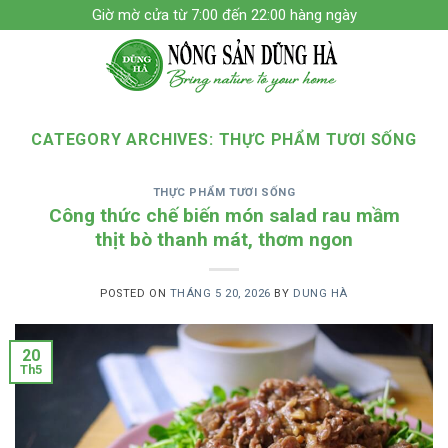
Skip
Giờ mờ cửa từ 7:00 đến 22:00 hàng ngày
to
content
CATEGORY ARCHIVES:
THỰC PHẨM TƯƠI SỐNG
THỰC PHẨM TƯƠI SỐNG
Công thức chế biến món salad rau mầm
thịt bò thanh mát, thơm ngon
POSTED ON
THÁNG 5 20, 2026
BY
DUNG HÀ
20
Th5