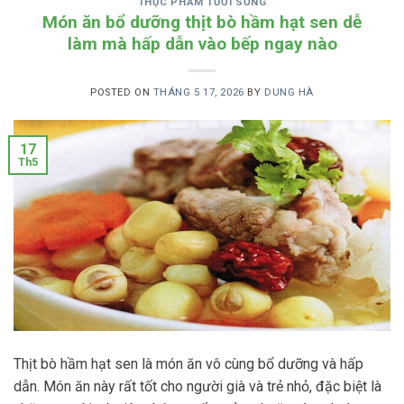
THỰC PHẨM TƯƠI SỐNG
Món ăn bổ dưỡng thịt bò hầm hạt sen dễ
làm mà hấp dẫn vào bếp ngay nào
POSTED ON
THÁNG 5 17, 2026
BY
DUNG HÀ
17
Th5
Thịt bò hầm hạt sen là món ăn vô cùng bổ dưỡng và hấp
dẫn. Món ăn này rất tốt cho người già và trẻ nhỏ, đặc biệt là