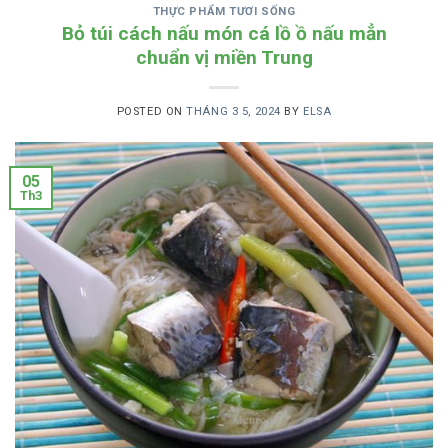
THỰC PHẨM TƯƠI SỐNG
Bỏ túi cách nấu món cá lồ ồ nấu mẳn
chuẩn vị miền Trung
POSTED ON
THÁNG 3 5, 2024
BY
ELSA
05
Th3