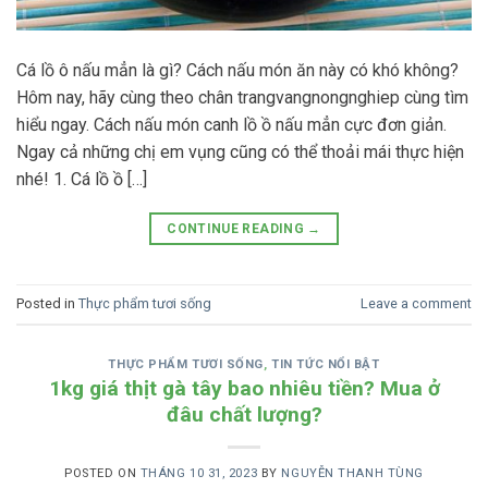
Cá lồ ô nấu mẳn là gì? Cách nấu món ăn này có khó không?
Hôm nay, hãy cùng theo chân trangvangnongnghiep cùng tìm
hiểu ngay. Cách nấu món canh lồ ồ nấu mẳn cực đơn giản.
Ngay cả những chị em vụng cũng có thể thoải mái thực hiện
nhé! 1. Cá lồ ồ […]
CONTINUE READING
→
Posted in
Thực phẩm tươi sống
Leave a comment
THỰC PHẨM TƯƠI SỐNG
,
TIN TỨC NỔI BẬT
1kg giá thịt gà tây bao nhiêu tiền? Mua ở
đâu chất lượng?
POSTED ON
THÁNG 10 31, 2023
BY
NGUYỄN THANH TÙNG