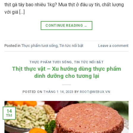
thịt gà tây bao nhiêu 1kg? Mua thịt ở đâu uy tín, chất lượng
với giá […]
CONTINUE READING
→
Posted in
Thực phẩm tươi sống
,
Tin tức nổi bật
Leave a comment
THỰC PHẨM TƯƠI SỐNG
,
TIN TỨC NỔI BẬT
Thịt thực vật – Xu hướng dùng thực phẩm
dinh dưỡng cho tương lại
POSTED ON
THÁNG 1 14, 2023
BY
ROOT@WEBUX.VN
14
Th1