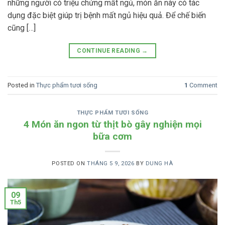
những người có triệu chứng mất ngủ, món ăn này có tác
dụng đặc biệt giúp trị bệnh mất ngủ hiệu quả. Để chế biến
cũng […]
CONTINUE READING
→
Posted in
Thực phẩm tươi sống
1
Comment
THỰC PHẨM TƯƠI SỐNG
4 Món ăn ngon từ thịt bò gây nghiện mọi
bữa cơm
POSTED ON
THÁNG 5 9, 2026
BY
DUNG HÀ
09
Th5