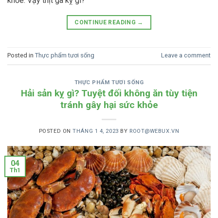
khỏe. Vậy thịt gà kỵ gì?
CONTINUE READING
→
Posted in
Thực phẩm tươi sống
Leave a comment
THỰC PHẨM TƯƠI SỐNG
Hải sản kỵ gì? Tuyệt đối không ăn tùy tiện
tránh gây hại sức khỏe
POSTED ON
THÁNG 1 4, 2023
BY
ROOT@WEBUX.VN
04
Th1