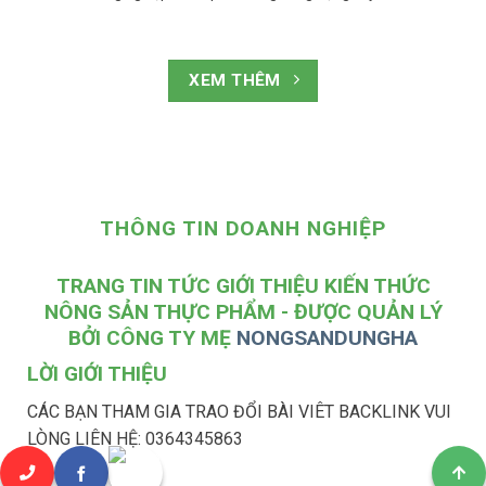
XEM THÊM
THÔNG TIN DOANH NGHIỆP
TRANG TIN TỨC GIỚI THIỆU KIẾN THỨC
NÔNG SẢN THỰC PHẨM - ĐƯỢC QUẢN LÝ
BỞI CÔNG TY MẸ
NONGSANDUNGHA
LỜI GIỚI THIỆU
CÁC BẠN THAM GIA TRAO ĐỔI BÀI VIÊT BACKLINK VUI
LÒNG LIÊN HỆ: 0364345863