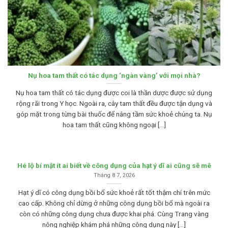
Nụ hoa tam thất có tác dụng ‘ngàn vàng’ với mọi nhà?
Nụ hoa tam thất có tác dụng được coi là thần dược được sử dụng
rộng rãi trong Y học. Ngoài ra, cây tam thất đều được tận dụng và
góp mặt trong từng bài thuốc để nâng tầm sức khoẻ chúng ta. Nụ
hoa tam thất cũng không ngoại [...]
Hé lộ bí mật ít ai biết về công dụng của hạt ý dĩ ai cũng sẽ mê
Tháng 8 7, 2026
Hạt ý dĩ có công dụng bồi bổ sức khoẻ rất tốt thậm chí trên mức
cao cấp. Không chỉ dừng ở những công dụng bồi bổ mà ngoài ra
còn có những công dụng chưa được khai phá. Cùng Trang vàng
nông nghiệp khám phá những công dụng này [...]