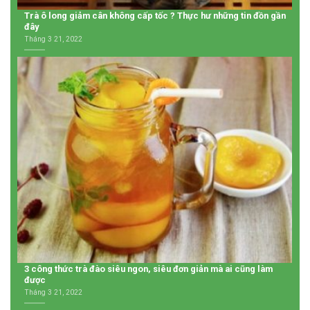
Trà ô long giảm cân không cấp tốc ? Thực hư những tin đồn gần
đây
Tháng 3 21, 2022
3 công thức trà đào siêu ngon, siêu đơn giản mà ai cũng làm
được
Tháng 3 21, 2022