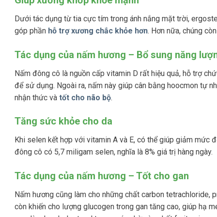
Dưới tác dụng từ tia cực tím trong ánh nắng mặt trời, ergost
góp phần
hỗ trợ xương chắc khỏe hơn
. Hơn nữa, chúng cò
Tác dụng của nấm hương – Bổ sung năng lượn
Nấm đông cô là nguồn cấp vitamin D rất hiệu quả, hỗ trợ c
để sử dụng. Ngoài ra, nấm này giúp cân bằng hoocmon tự nhiên
nhận thức và
tốt cho não bộ
.
Tăng sức khỏe cho da
Khi selen kết hợp với vitamin A và E, có thể giúp giảm mức
đông cô có 5,7 miligam selen, nghĩa là 8% giá trị hàng ngày.
Tác dụng của nấm hương – Tốt cho gan
Nấm hương cũng làm cho những chất carbon tetrachloride, pr
còn khiến cho lượng glucogen trong gan tăng cao, giúp hạ me