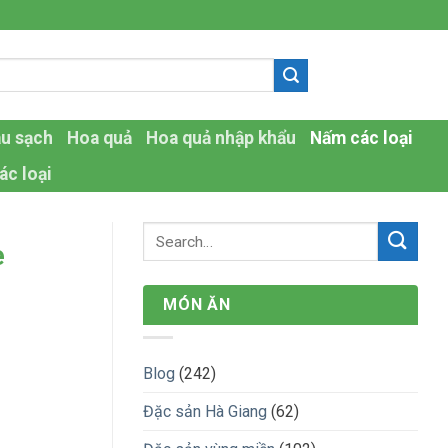
-
au sạch
Hoa quả
Hoa quả nhập khẩu
Nấm các loại
ác loại
e
MÓN ĂN
Blog
(242)
Đặc sản Hà Giang
(62)