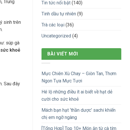
n, Trung
Tin tức nổi bật
(140)
Tinh dầu tự nhiên
(9)
 sinh trên
Trà các loại
(36)
m.
Uncategorized
(4)
ư: súp gà
 sức khoẻ
BÀI VIẾT MỚI
Mực Chiên Xù Chay – Giòn Tan, Thơm
Ngon Tựa Mực Tươi
h. Sau đây
Hé lộ những điều ít ai biết về hạt dẻ
cười cho sức khoẻ
Mách bạn hạt ‘thần dược’ sachi khiến
chị em ngỡ ngàng
[Tổng Hợp] Top 10+ Món ăn từ cà tím