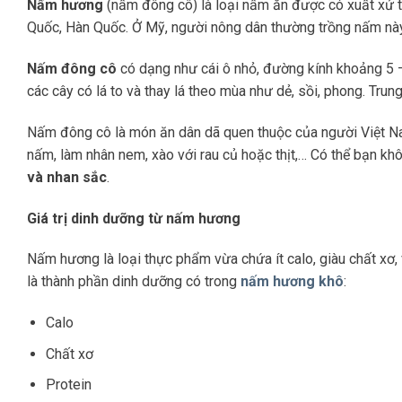
Nấm hương
(nấm đông cô) là loại nấm ăn được có xuất xứ t
Quốc, Hàn Quốc. Ở Mỹ, người nông dân thường trồng nấm này 
Nấm đông cô
có dạng như cái ô nhỏ, đường kính khoảng 5 –
các cây có lá to và thay lá theo mùa như dẻ, sồi, phong. Trun
Nấm đông cô là món ăn dân dã quen thuộc của người Việt 
nấm, làm nhân nem, xào với rau củ hoặc thịt,… Có thể bạn k
và nhan sắc
.
Giá trị dinh dưỡng từ nấm hương
Nấm hương là loại thực phẩm vừa chứa ít calo, giàu chất xơ,
là thành phần dinh dưỡng có trong
nấm hương khô
:
Calo
Chất xơ
Protein