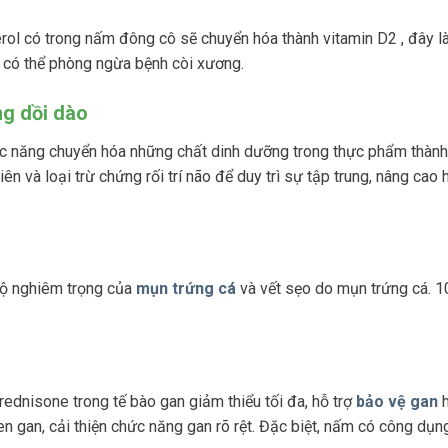
erol có trong nấm đông cô sẽ chuyển hóa thành vitamin D2 , đây l
n có thể phòng ngừa bệnh còi xương.
g dồi dào
hức năng chuyển hóa những chất dinh dưỡng trong thực phẩm thàn
 và loại trừ chứng rối trí não để duy trì sự tập trung, nâng cao 
 độ nghiêm trọng của
mụn trứng cá
và vết sẹo do mụn trứng cá. 
ednisone trong tế bào gan giảm thiểu tối đa, hỗ trợ
bảo vệ gan
h
n gan, cải thiện chức năng gan rõ rệt. Đặc biệt, nấm có công dụn