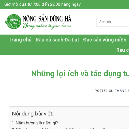
Skip
Giờ mờ cửa từ 7:00 đến 22:00 hàng ngày
to
content
Trang chủ
Rau củ sạch Đà Lạt
Đặc sản vùng miền
Rau c
Những lợi ích và tác dụng 
POSTED ON
THÁNG M
Nội dung bài viết:
Nấm hương là nấm gì?