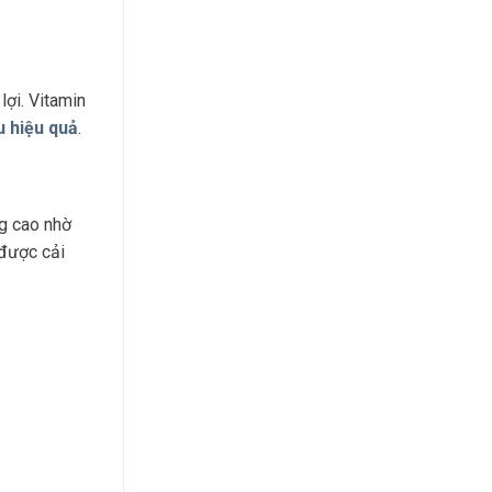
lợi. Vitamin
u hiệu quả
.
g cao nhờ
 được cải