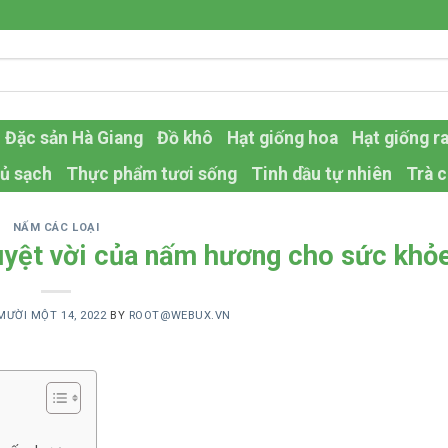
Đặc sản Hà Giang
Đồ khô
Hạt giống hoa
Hạt giống r
ủ sạch
Thực phẩm tươi sống
Tinh dầu tự nhiên
Trà c
NẤM CÁC LOẠI
tuyệt vời của nấm hương cho sức khỏ
ƯỜI MỘT 14, 2022
BY
ROOT@WEBUX.VN