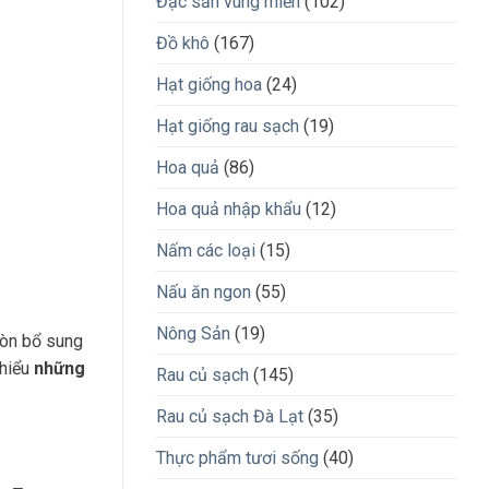
Đặc sản vùng miền
(102)
Đồ khô
(167)
Hạt giống hoa
(24)
Hạt giống rau sạch
(19)
Hoa quả
(86)
Hoa quả nhập khẩu
(12)
Nấm các loại
(15)
Nấu ăn ngon
(55)
Nông Sản
(19)
còn bổ sung
hiểu
những
Rau củ sạch
(145)
Rau củ sạch Đà Lạt
(35)
Thực phẩm tươi sống
(40)