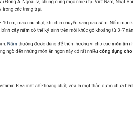
ại Đông Á. Ngoài ra, chúng cũng mọc nhiều tại Việt Nam, Nhật Bả
trong các trang trại.
 10 cm, màu nâu nhạt, khi chín chuyển sang nâu sậm. Nấm mọc ký
g bình
cây nấm
có thể ký sinh trên mỗi khúc gỗ khoảng từ 3-7 nă
Nam.
Nấm
thường được dùng để thêm hương vị cho các
món ăn
nh
hông ngờ đến những món ăn ngon này có rất nhiều
công dụng cho
 vitamin B và một số khoáng chất, vừa là một thảo dược chữa bện