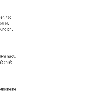
ên, tác
ài ra,
dụng phụ
iêm nướu.
t chiết
othioneine