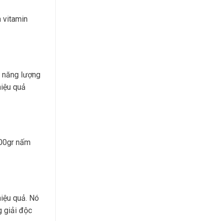
à vitamin
h năng lượng
hiệu quả
100gr nấm
iệu quả. Nó
g giải độc