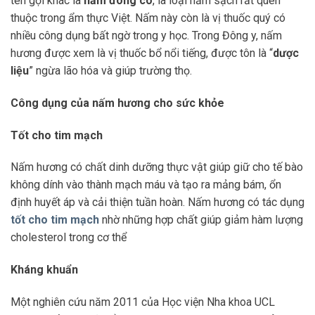
tên gọi khác là
nấm đông cô
, là loại nấm sạch rất quen
thuộc trong ẩm thực Việt. Nấm này còn là vị thuốc quý có
nhiều công dụng bất ngờ trong y học. Trong Đông y, nấm
hương được xem là vị thuốc bổ nổi tiếng, được tôn là “
dược
liệu
” ngừa lão hóa và giúp trường thọ.
Công dụng của nấm hương cho sức khỏe
Tốt cho tim mạch
Nấm hương có chất dinh dưỡng thực vật giúp giữ cho tế bào
không dính vào thành mạch máu và tạo ra mảng bám, ổn
định huyết áp và cải thiện tuần hoàn. Nấm hương có tác dụng
tốt cho tim mạch
nhờ những hợp chất giúp giảm hàm lượng
cholesterol trong cơ thể
Kháng khuẩn
Một nghiên cứu năm 2011 của Học viện Nha khoa UCL