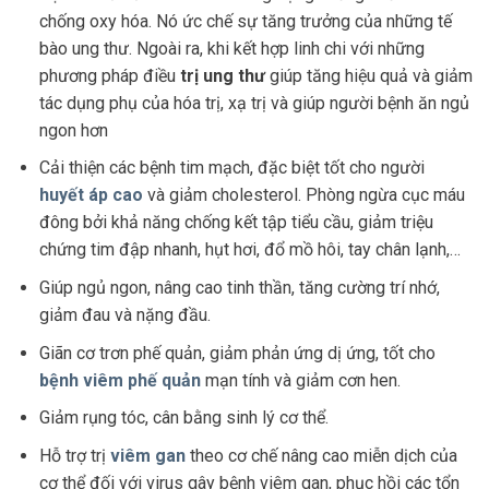
chống oxy hóa. Nó ức chế sự tăng trưởng của những tế
bào ung thư. Ngoài ra, khi kết hợp linh chi với những
phương pháp điều
trị ung thư
giúp tăng hiệu quả và giảm
tác dụng phụ của hóa trị, xạ trị và giúp người bệnh ăn ngủ
ngon hơn
Cải thiện các bệnh tim mạch, đặc biệt tốt cho người
huyết áp cao
và giảm cholesterol. Phòng ngừa cục máu
đông bởi khả năng chống kết tập tiểu cầu, giảm triệu
chứng tim đập nhanh, hụt hơi, đổ mồ hôi, tay chân lạnh,…
Giúp ngủ ngon, nâng cao tinh thần, tăng cường trí nhớ,
giảm đau và nặng đầu.
Giãn cơ trơn phế quản, giảm phản ứng dị ứng, tốt cho
bệnh viêm phế quản
mạn tính và giảm cơn hen.
Giảm rụng tóc, cân bằng sinh lý cơ thể.
Hỗ trợ trị
viêm gan
theo cơ chế nâng cao miễn dịch của
cơ thể đối với virus gây bệnh viêm gan, phục hồi các tổn