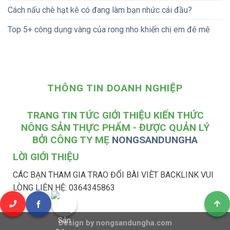
Cách nấu chè hạt kê có đang làm bạn nhức cái đầu?
Top 5+ công dụng vàng của rong nho khiến chị em đê mê
THÔNG TIN DOANH NGHIỆP
TRANG TIN TỨC GIỚI THIỆU KIẾN THỨC
NÔNG SẢN THỰC PHẨM - ĐƯỢC QUẢN LÝ
BỞI CÔNG TY MẸ
NONGSANDUNGHA
LỜI GIỚI THIỆU
CÁC BẠN THAM GIA TRAO ĐỔI BÀI VIÊT BACKLINK VUI
LÒNG LIÊN HỆ: 0364345863
Design by nongsandungha.com