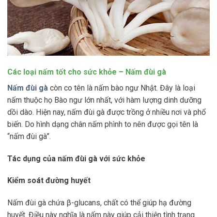
Các loại nấm tốt cho sức khỏe –
Nấm đùi gà
Nấm đùi gà
còn co tên là nấm bào ngư Nhật. Đây là loại
nấm thuộc họ Bào ngư lớn nhất, với hàm lượng dinh dưỡng
dồi dào. Hiện nay, nấm đùi gà được trồng ở nhiều nơi và phổ
biến. Do hình dạng chân nấm phình to nên được gọi tên là
“nấm đùi gà”.
Tác dụng của nấm đùi gà với sức khỏe
Kiểm soát đường huyết
Nấm đùi gà chứa β-glucans, chất có thể giúp hạ đường
huyết. Điều này nghĩa là nấm này giúp cải thiện tình trạng