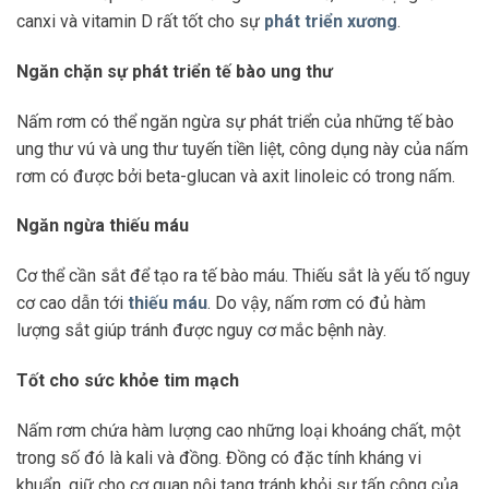
canxi và vitamin D rất tốt cho sự
phát triển xương
.
Ngăn chặn sự phát triển tế bào ung thư
Nấm rơm có thể ngăn ngừa sự phát triển của những tế bào
ung thư vú và ung thư tuyến tiền liệt, công dụng này của nấm
rơm có được bởi beta-glucan và axit linoleic có trong nấm.
Ngăn ngừa thiếu máu
Cơ thể cần sắt để tạo ra tế bào máu. Thiếu sắt là yếu tố nguy
cơ cao dẫn tới
thiếu máu
. Do vậy, nấm rơm có đủ hàm
lượng sắt giúp tránh được nguy cơ mắc bệnh này.
Tốt cho sức khỏe tim mạch
Nấm rơm chứa hàm lượng cao những loại khoáng chất, một
trong số đó là kali và đồng. Đồng có đặc tính kháng vi
khuẩn, giữ cho cơ quan nội tạng tránh khỏi sự tấn công của