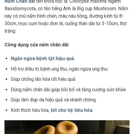
Nấm Chân dài
tên khoa học là: Clitocybe maxima Ngành
Basidiomycota, có tên tiếng Anh là Big cup Mushroom. Nấm
này có mũ nấm hình chén, màu nâu hồng, đường kính từ 8-
30cm, mọc cụm hoặc đơn lẻ, cuống thân dài từ 3-10cm, thịt
trắng
Công dụng của nấm chân dài
Ngăn ngừa bệnh tật hiệu quả
.
Hỗ trợ điều trị bệnh ung thư, ngăn ngừa ung thư.
Giúp chống lão hóa rất hiệu quả.
Dùng nấm chân dài giúp bồi bổ và tăng cường sức khỏe.
Giúp làm đẹp da hiệu quả và nhanh chóng.
Kích thích tiêu hóa,
tốt cho hệ tiêu hóa
.