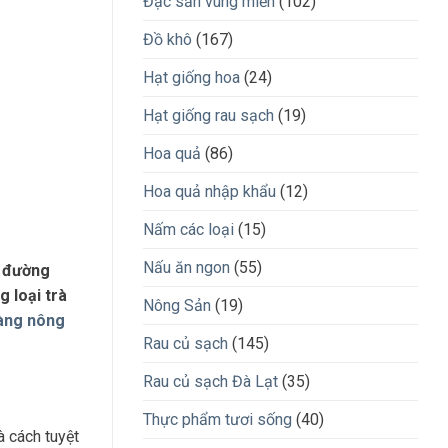
Đặc sản vùng miền
(102)
Đồ khô
(167)
Hạt giống hoa
(24)
Hạt giống rau sạch
(19)
Hoa quả
(86)
Hoa quả nhập khẩu
(12)
Nấm các loại
(15)
Nấu ăn ngon
(55)
u đường
g loại trà
Nông Sản
(19)
àng nông
Rau củ sạch
(145)
Rau củ sạch Đà Lạt
(35)
Thực phẩm tươi sống
(40)
 cách tuyệt