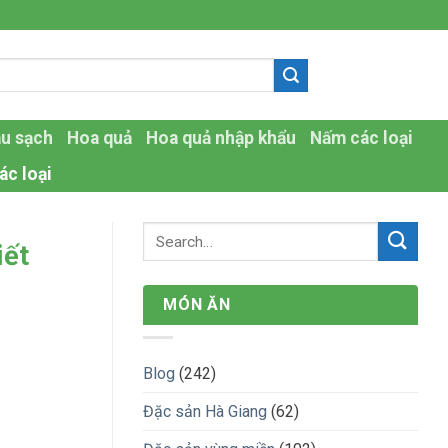
-
au sạch
Hoa quả
Hoa quả nhập khẩu
Nấm các loại
ác loại
iết
MÓN ĂN
Blog
(242)
Đặc sản Hà Giang
(62)