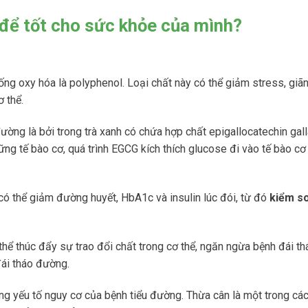
 để tốt cho sức khỏe của mình?
ống oxy hóa là polyphenol. Loại chất này có thể giảm stress, gi
 thể.
ường là bởi trong trà xanh có chứa hợp chất epigallocatechin gal
 tế bào cơ, quá trình EGCG kích thích glucose đi vào tế bào cơ
có thể giảm đường huyết, HbA1c và insulin lúc đói, từ đó
kiểm s
hể thúc đẩy sự trao đổi chất trong cơ thể, ngăn ngừa bệnh đái t
đái tháo đường.
g yếu tố nguy cơ của bệnh tiểu đường. Thừa cân là một trong các