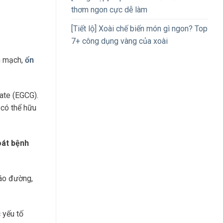
thơm ngon cực dễ làm
[Tiết lộ] Xoài chế biến món gì ngon? Top
7+ công dụng vàng của xoài
ãn mạch,
ổn
late (EGCG).
 có thể hữu
oát bệnh
háo đường,
 yếu tố