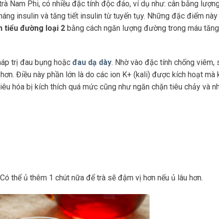
trà Nam Phi, có nhiều đặc tính độc đáo, ví dụ như: cân bằng lượ
háng insulin và tăng tiết insulin từ tuyến tụy. Những đặc điểm này
h tiểu đường loại 2
bằng cách ngăn lượng đường trong máu tăng 
áp trị đau bụng hoặc
đau dạ dày
. Nhờ vào đặc tính chống viêm, 
 hơn. Điều này phần lớn là do các ion K+ (kali) được kích hoạt mà
iêu hóa bị kích thích quá mức cũng như ngăn chặn tiêu chảy và 
Có thể ủ thêm 1 chút nữa để trà sẽ đậm vị hơn nếu ủ lâu hơn.