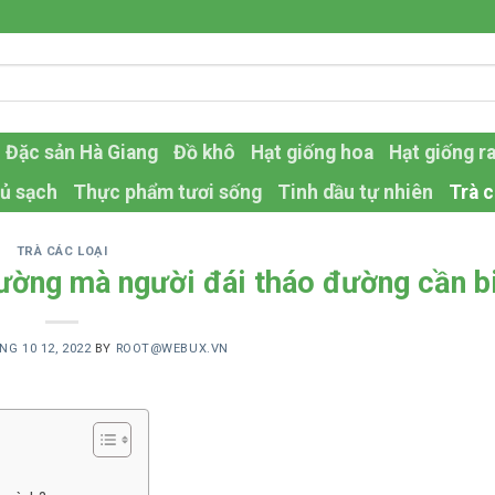
Đặc sản Hà Giang
Đồ khô
Hạt giống hoa
Hạt giống r
ủ sạch
Thực phẩm tươi sống
Tinh dầu tự nhiên
Trà c
TRÀ CÁC LOẠI
đường mà người đái tháo đường cần b
NG 10 12, 2022
BY
ROOT@WEBUX.VN