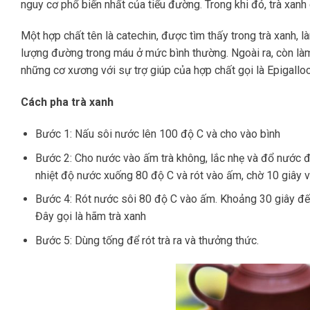
nguy cơ phổ biến nhất của tiểu đường. Trong khi đó, trà xan
Một hợp chất tên là catechin, được tìm thấy trong trà xanh, 
lượng đường trong máu ở mức bình thường. Ngoài ra, còn là
những cơ xương với sự trợ giúp của hợp chất gọi là Epigalloc
Cách pha trà xanh
Bước 1: Nấu sôi nước lên 100 độ C và cho vào bình
Bước 2: Cho nước vào ấm trà không, lắc nhẹ và đổ nước đi
nhiệt độ nước xuống 80 độ C và rót vào ấm, chờ 10 giây v
Bước 4: Rót nước sôi 80 độ C vào ấm. Khoảng 30 giây đến
Đây gọi là hãm trà xanh
Bước 5: Dùng tống để rót trà ra và thưởng thức.