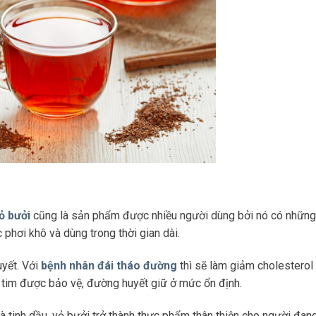
ỏ bưởi
cũng là sản phẩm được nhiều người dùng bởi nó có những
hơi khô và dùng trong thời gian dài.
uyết. Với
bệnh nhân đái tháo đường
thì sẽ làm giảm cholesterol
à tim được bảo vệ, đường huyết giữ ở mức ổn định.
à tinh dầu, vỏ bưởi trở thành thực phẩm thân thiện cho người đan