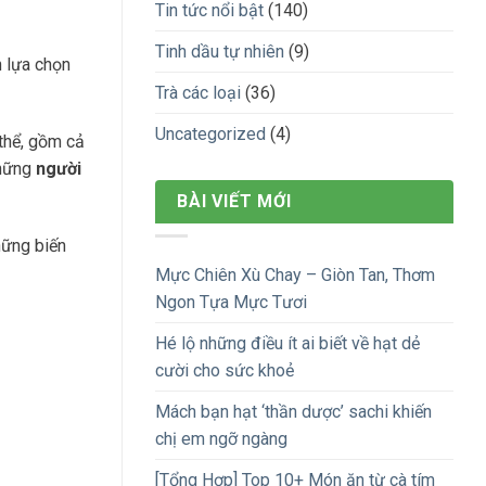
Tin tức nổi bật
(140)
Tinh dầu tự nhiên
(9)
h lựa chọn
Trà các loại
(36)
Uncategorized
(4)
 thể, gồm cả
những
người
BÀI VIẾT MỚI
ững biến
Mực Chiên Xù Chay – Giòn Tan, Thơm
Ngon Tựa Mực Tươi
Hé lộ những điều ít ai biết về hạt dẻ
cười cho sức khoẻ
Mách bạn hạt ‘thần dược’ sachi khiến
chị em ngỡ ngàng
[Tổng Hợp] Top 10+ Món ăn từ cà tím