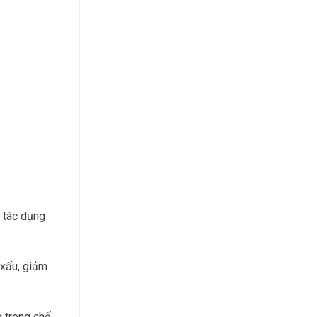
 tác dụng
 xấu, giảm
g trong chế