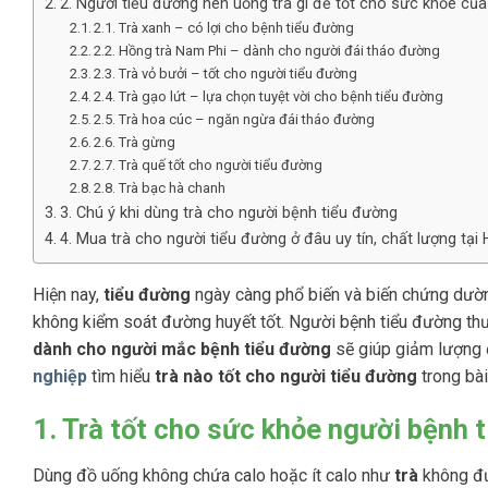
2. Người tiểu đường nên uống trà gì để tốt cho sức khỏe củ
2.1. Trà xanh – có lợi cho bệnh tiểu đường
2.2. Hồng trà Nam Phi – dành cho người đái tháo đường
2.3. Trà vỏ bưởi – tốt cho người tiểu đường
2.4. Trà gạo lứt – lựa chọn tuyệt vời cho bệnh tiểu đường
2.5. Trà hoa cúc – ngăn ngừa đái tháo đường
2.6. Trà gừng
2.7. Trà quế tốt cho người tiểu đường
2.8. Trà bạc hà chanh
3. Chú ý khi dùng trà cho người bệnh tiểu đường
4. Mua trà cho người tiểu đường ở đâu uy tín, chất lượng tạ
Hiện nay,
tiểu đường
ngày càng phổ biến và biến chứng dường
không kiểm soát đường huyết tốt. Người bệnh tiểu đường thư
dành cho người mắc bệnh tiểu đường
sẽ giúp giảm lượng 
nghiệp
tìm hiểu
trà nào tốt cho người tiểu đường
trong bài
1. Trà tốt cho sức khỏe người bệnh 
Dùng đồ uống không chứa calo hoặc ít calo như
trà
không đư