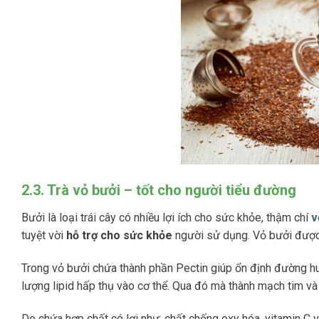
2.3. Trà vỏ bưởi – tốt cho người tiểu đường
Bưởi là loại trái cây có nhiều lợi ích cho sức khỏe, thậm chí
v
tuyệt vời
hỗ trợ cho sức khỏe
người sử dụng. Vỏ bưởi được p
Trong vỏ bưởi chứa thành phần Pectin giúp ổn định đường h
lượng lipid hấp thụ vào cơ thể. Qua đó mà thành mạch tim v
Do chứa hợp chất có lợi như: chất chống oxy hóa, vitamin C v