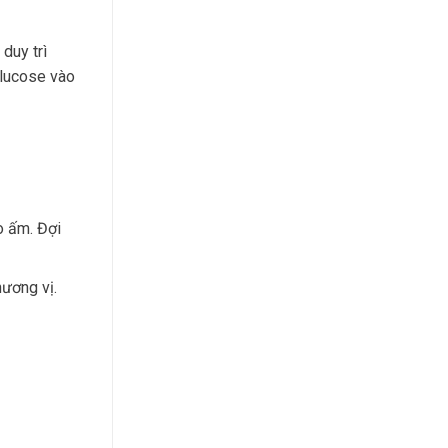
 duy trì
glucose vào
o ấm. Đợi
ương vị.