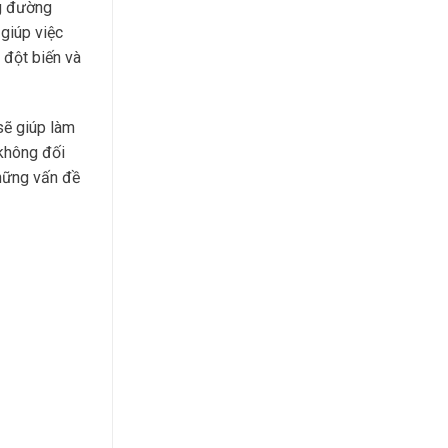
ng đường
 giúp việc
đột biến và
sẽ giúp làm
 không đối
những vấn đề