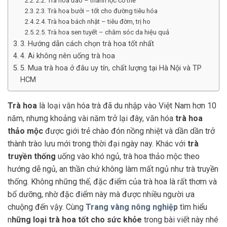
2.2. Trà hoa đào – thanh lọc cơ thể
2.3. Trà hoa bưởi – tốt cho đường tiêu hóa
2.4. Trà hoa bách nhật – tiêu đờm, trị ho
2.5. Trà hoa sen tuyết – chăm sóc da hiệu quả
3. Hướng dẫn cách chọn trà hoa tốt nhất
4. Ai không nên uống trà hoa
5. Mua trà hoa ở đâu uy tín, chất lượng tại Hà Nội và TP
HCM
Trà hoa
là loại văn hóa trà đã du nhập vào Việt Nam hơn 10
năm, nhưng khoảng vài năm trở lại đây, văn hóa
trà hoa
thảo mộc
được giới trẻ chào đón nồng nhiệt và dần dần trở
thành trào lưu mới trong thời đại ngày nay. Khác với
trà
truyền thống
uống vào khó ngủ, trà hoa thảo mộc theo
hướng dễ ngủ, an thần chứ không làm mất ngủ như trà truyền
thống. Không những thế, đặc điểm của trà hoa là rất thơm và
bổ dưỡng, nhờ đặc điểm này mà được nhiều người ưa
chuộng đến vậy. Cùng
Trang vàng nông nghiệp
tìm hiểu
n
hững loại trà hoa tốt cho sức khỏe
trong bài viết này nhé