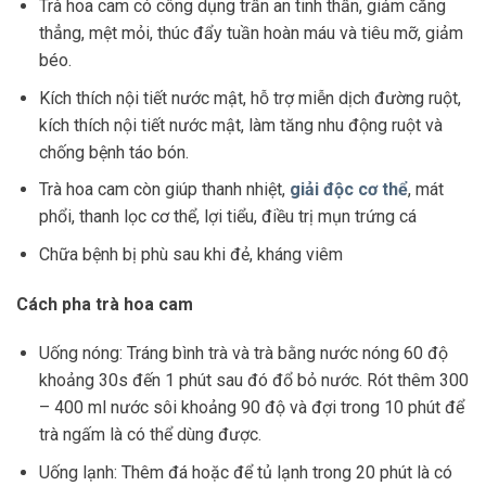
Trà hoa cam có công dụng trấn an tinh thần, giảm căng
thẳng, mệt mỏi, thúc đẩy tuần hoàn máu và tiêu mỡ, giảm
béo.
Kích thích nội tiết nước mật, hỗ trợ miễn dịch đường ruột,
kích thích nội tiết nước mật, làm tăng nhu động ruột và
chống bệnh táo bón.
Trà hoa cam còn giúp thanh nhiệt,
giải độc cơ thể
, mát
phổi, thanh lọc cơ thể, lợi tiểu, điều trị mụn trứng cá
Chữa bệnh bị phù sau khi đẻ, kháng viêm
Cách pha trà hoa cam
Uống nóng: Tráng bình trà và trà bằng nước nóng 60 độ
khoảng 30s đến 1 phút sau đó đổ bỏ nước. Rót thêm 300
– 400 ml nước sôi khoảng 90 độ và đợi trong 10 phút để
trà ngấm là có thể dùng được.
Uống lạnh: Thêm đá hoặc để tủ lạnh trong 20 phút là có