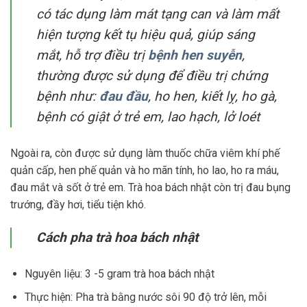
có tác dụng làm mát tạng can và làm mất
hiện tượng kết tụ hiệu quả, giúp sáng
mắt, hỗ trợ điều trị
bệnh hen suyễn
,
thường được sử dụng để điều trị chứng
bệnh như:
đau đầu
, ho hen, kiết lỵ, ho gà,
bệnh có giật ở trẻ em, lao hạch, lở loét
Ngoài ra, còn được sử dụng làm thuốc chữa viêm khí phế
quản cấp, hen phế quản và ho mãn tính, ho lao, ho ra máu,
đau mắt và sốt ở trẻ em. Trà hoa bách nhật còn trị đau bụng
trướng, đầy hơi, tiểu tiện khó.
Cách pha trà hoa bách nhật
Nguyên liệu: 3 -5 gram trà hoa bách nhật
Thực hiện: Pha trà bằng nước sôi 90 độ trở lên, mỗi