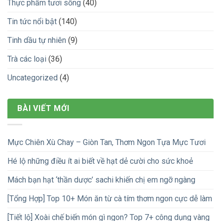
Thực phẩm tươi sống
(40)
Tin tức nổi bật
(140)
Tinh dầu tự nhiên
(9)
Trà các loại
(36)
Uncategorized
(4)
BÀI VIẾT MỚI
Mực Chiên Xù Chay – Giòn Tan, Thơm Ngon Tựa Mực Tươi
Hé lộ những điều ít ai biết về hạt dẻ cười cho sức khoẻ
Mách bạn hạt ‘thần dược’ sachi khiến chị em ngỡ ngàng
[Tổng Hợp] Top 10+ Món ăn từ cà tím thơm ngon cực dễ làm
[Tiết lộ] Xoài chế biến món gì ngon? Top 7+ công dụng vàng