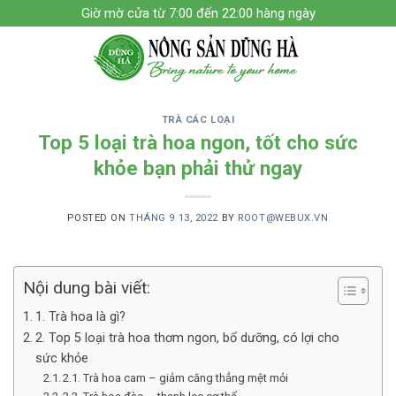
Skip
Giờ mờ cửa từ 7:00 đến 22:00 hàng ngày
to
content
TRÀ CÁC LOẠI
Top 5 loại trà hoa ngon, tốt cho sức
khỏe bạn phải thử ngay
POSTED ON
THÁNG 9 13, 2022
BY
ROOT@WEBUX.VN
Nội dung bài viết:
1. Trà hoa là gì?
2. Top 5 loại trà hoa thơm ngon, bổ dưỡng, có lợi cho
sức khỏe
2.1. Trà hoa cam – giảm căng thẳng mệt mỏi