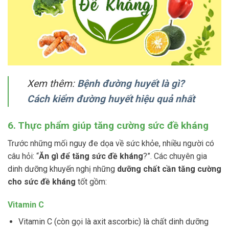
Xem thêm:
Bệnh đường huyết là gì?
Cách kiểm đường huyết hiệu quả nhất
6. Thực phẩm giúp tăng cường sức đề kháng
Trước những mối nguy đe dọa về sức khỏe, nhiều người có
câu hỏi: “
Ăn gì để tăng sức đề kháng
?”. Các chuyên gia
dinh dưỡng khuyến nghị những
dưỡng chất cần tăng cường
cho sức đề kháng
tốt gồm:
Vitamin C
Vitamin C (còn gọi là axit ascorbic) là chất dinh dưỡng