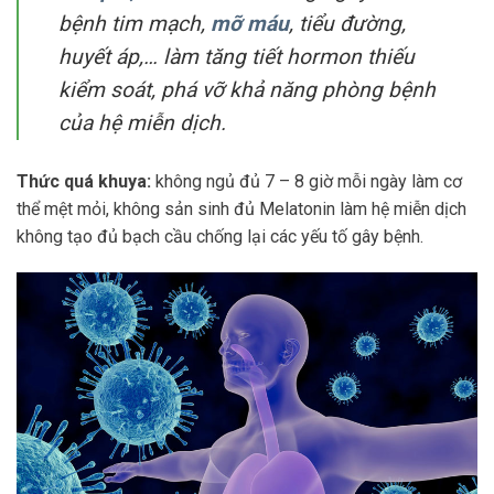
bệnh tim mạch,
mỡ máu
, tiểu đường,
huyết áp,… làm tăng tiết hormon thiếu
kiểm soát, phá vỡ khả năng phòng bệnh
của hệ miễn dịch.
Thức quá khuya:
không ngủ đủ 7 – 8 giờ mỗi ngày làm cơ
thể mệt mỏi, không sản sinh đủ Melatonin làm hệ miễn dịch
không tạo đủ bạch cầu chống lại các yếu tố gây bệnh.