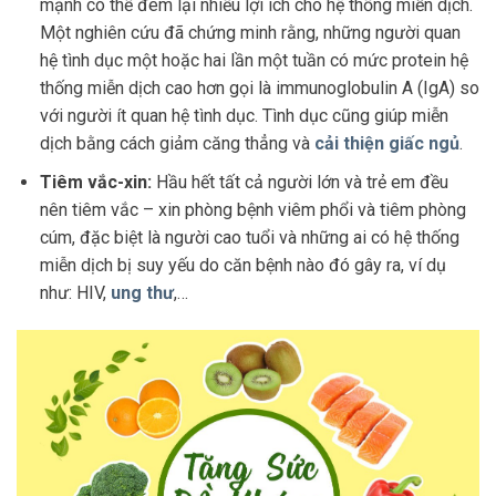
mạnh có thể đem lại nhiều lợi ích cho hệ thống miễn dịch.
Một nghiên cứu đã chứng minh rằng, những người quan
hệ tình dục một hoặc hai lần một tuần có mức protein hệ
thống miễn dịch cao hơn gọi là immunoglobulin A (IgA) so
với người ít quan hệ tình dục. Tình dục cũng giúp miễn
dịch bằng cách giảm căng thẳng và
cải thiện giấc ngủ
.
Tiêm vắc-xin:
Hầu hết tất cả người lớn và trẻ em đều
nên tiêm vắc – xin phòng bệnh viêm phổi và tiêm phòng
cúm, đặc biệt là người cao tuổi và những ai có hệ thống
miễn dịch bị suy yếu do căn bệnh nào đó gây ra, ví dụ
như: HIV,
ung thư
,…