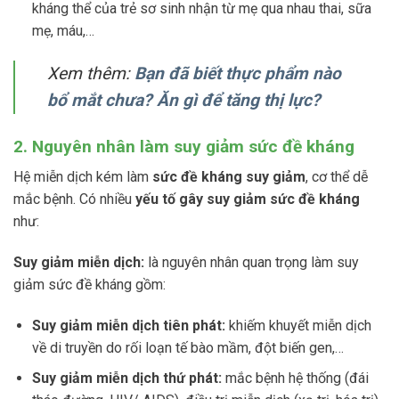
kháng thể của trẻ sơ sinh nhận từ mẹ qua nhau thai, sữa
mẹ, máu,…
Xem thêm:
Bạn đã biết thực phẩm nào
bổ mắt chưa? Ăn gì để tăng thị lực?
2. Nguyên nhân làm suy giảm sức đề kháng
Hệ miễn dịch kém làm
sức đề kháng suy giảm
, cơ thể dễ
mắc bệnh. Có nhiều
yếu tố gây suy giảm sức đề kháng
như:
Suy giảm miễn dịch:
là nguyên nhân quan trọng làm suy
giảm sức đề kháng gồm:
Suy giảm miễn dịch tiên phát:
khiếm khuyết miễn dịch
về di truyền do rối loạn tế bào mầm, đột biến gen,…
Suy giảm miễn dịch thứ phát:
mắc bệnh hệ thống (đái