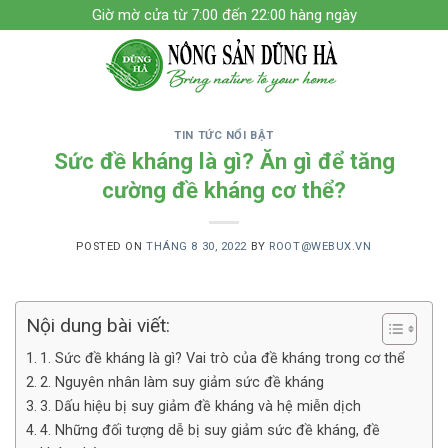
Skip
Giờ mờ cửa từ 7:00 đến 22:00 hàng ngày
to
content
TIN TỨC NỔI BẬT
Sức đề kháng là gì? Ăn gì để tăng
cường đề kháng cơ thể?
POSTED ON
THÁNG 8 30, 2022
BY
ROOT@WEBUX.VN
Nội dung bài viết:
1. Sức đề kháng là gì? Vai trò của đề kháng trong cơ thể
2. Nguyên nhân làm suy giảm sức đề kháng
3. Dấu hiệu bị suy giảm đề kháng và hệ miễn dịch
4. Những đối tượng dễ bị suy giảm sức đề kháng, đề