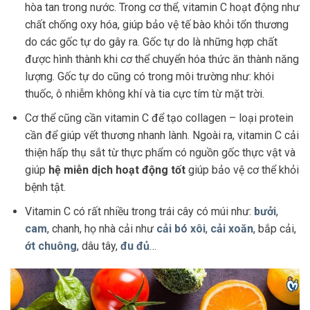
hòa tan trong nước. Trong cơ thể, vitamin C hoạt động như
chất chống oxy hóa, giúp bảo vệ tế bào khỏi tổn thương
do các gốc tự do gây ra. Gốc tự do là những hợp chất
được hình thành khi cơ thể chuyển hóa thức ăn thành năng
lượng. Gốc tự do cũng có trong môi trường như: khói
thuốc, ô nhiễm không khí và tia cực tím từ mặt trời.
Cơ thể cũng cần vitamin C để tạo collagen – loại protein
cần để giúp vết thương nhanh lành. Ngoài ra, vitamin C cải
thiện hấp thụ sắt từ thực phẩm có nguồn gốc thực vật và
giúp
hệ miễn dịch hoạt động tốt
giúp bảo vệ cơ thể khỏi
bệnh tật.
Vitamin C có rất nhiều trong trái cây có múi như:
bưởi
,
cam
, chanh, họ nhà cải như
cải bó xôi
,
cải xoăn
, bắp cải,
ớt chuông
, dâu tây,
đu đủ
…