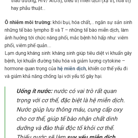
tháo đường, HIV/ AIDS), điều trị miễn dịch (xạ trị, hóa trị)
hay phẫu thuật…
Ô nhiễm môi trường:
khói bụi, hóa chất,… ngăn sự sản sinh
những tế bào lympho B và T – những tế bào miễn dịch, làm
ảnh hưởng tới chức năng phổi, mắc bệnh hô hấp như: viêm
phổi, viêm phế quản….
Lạm dụng kháng sinh: kháng sinh giúp tiêu diệt vi khuẩn gây
bệnh, lợi khuẩn đường tiêu hóa và giảm lượng cytokine –
hormone quan trọng của
hệ miễn dịch
, khiến cơ thể yếu đi
và giảm khả năng chống lại với yếu tố gây hại.
Uống ít nước:
nước có vai trò rất quan
trọng với cơ thể, đặc biệt là hệ miễn dịch.
Nước giúp lưu thông máu, cung cấp oxy
cho cơ thể, giúp tế bào nhận chất dinh
dưỡng và đào thải độc tố khỏi cơ thể.
Thiếu nước sẽ làm
suy yếu miễn dịch
,