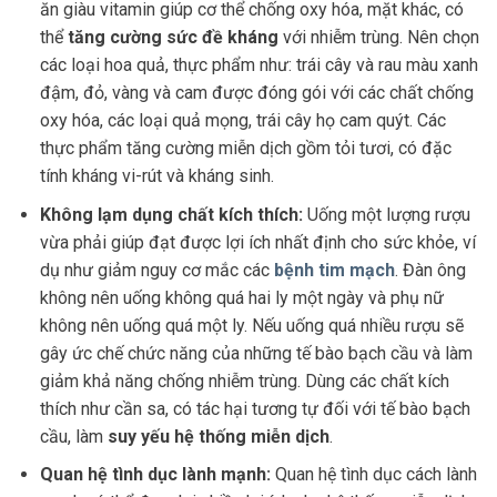
ăn giàu vitamin giúp cơ thể chống oxy hóa, mặt khác, có
thể
tăng cường sức đề kháng
với nhiễm trùng. Nên chọn
các loại hoa quả, thực phẩm như: trái cây và rau màu xanh
đậm, đỏ, vàng và cam được đóng gói với các chất chống
oxy hóa, các loại quả mọng, trái cây họ cam quýt. Các
thực phẩm tăng cường miễn dịch gồm tỏi tươi, có đặc
tính kháng vi-rút và kháng sinh.
Không lạm dụng chất kích thích:
Uống một lượng rượu
vừa phải giúp đạt được lợi ích nhất định cho sức khỏe, ví
dụ như giảm nguy cơ mắc các
bệnh tim mạch
. Đàn ông
không nên uống không quá hai ly một ngày và phụ nữ
không nên uống quá một ly. Nếu uống quá nhiều rượu sẽ
gây ức chế chức năng của những tế bào bạch cầu và làm
giảm khả năng chống nhiễm trùng. Dùng các chất kích
thích như cần sa, có tác hại tương tự đối với tế bào bạch
cầu, làm
suy yếu hệ thống miễn dịch
.
Quan hệ tình dục lành mạnh:
Quan hệ tình dục cách lành