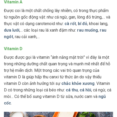
Vitamin A
Được coi là một chất chống lây nhiễm, có trong thực phẩm
từ nguồn gốc động vật: như cá ngừ, gan, lòng đỏ trứng,… và
thực vật có dạng carotenoid như:
cà rốt
,
bí đỏ
, khoai lang,
dưa lưới
,… các loại rau lá xanh đậm như:
rau muống
,
rau
ngót
, rau cải xanh,…
Vitamin D
Được được gọi là vitamin “ánh nắng mặt trời” vì đây là một
trong những dưỡng chất quan trọng và mạnh mẽ nhất để hỗ
trợ hệ miễn dịch. Một trong các vai trò quan trọng của
vitamin D là giúp hấp thu canxi từ thức ăn do vậy thiếu
vitamin D còn ảnh hưởng tới sự
chắc khỏe xương
. Vitamin
D có trong những loại cá béo như:
cá thu
,
cá hồi
, cá ngừ, cá
mòi… Có thể bổ sung vitamin D từ sữa, nước cam và
ngũ
cốc
.