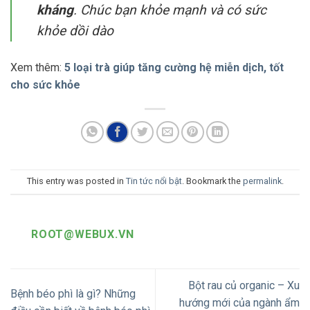
kháng
. Chúc bạn khỏe mạnh và có sức
khỏe dồi dào
Xem thêm:
5 loại trà giúp tăng cường hệ miễn dịch, tốt
cho sức khỏe
This entry was posted in
Tin tức nổi bật
. Bookmark the
permalink
.
ROOT@WEBUX.VN
Bột rau củ organic – Xu
Bệnh béo phì là gì? Những
hướng mới của ngành ẩm