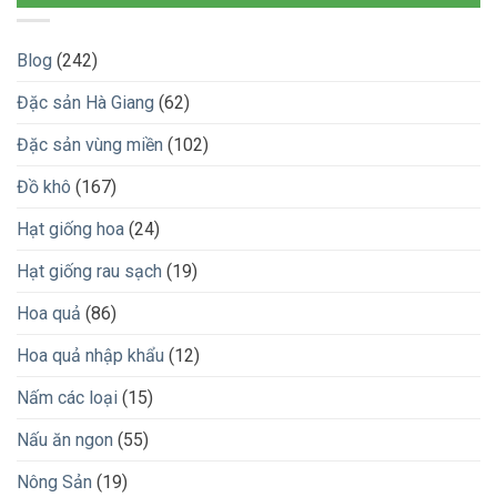
Blog
(242)
Đặc sản Hà Giang
(62)
Đặc sản vùng miền
(102)
Đồ khô
(167)
Hạt giống hoa
(24)
Hạt giống rau sạch
(19)
Hoa quả
(86)
Hoa quả nhập khẩu
(12)
Nấm các loại
(15)
Nấu ăn ngon
(55)
Nông Sản
(19)