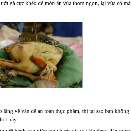
à ướt gà cực khéo để món ăn vừa thơm ngon, lại vừa có m
 lắng về vấn đề an toàn thực phẩm, thì tại sao bạn không t
hot này.
ng với bánh gạo giòn tan và các gia vị Hàn đang dần quen 