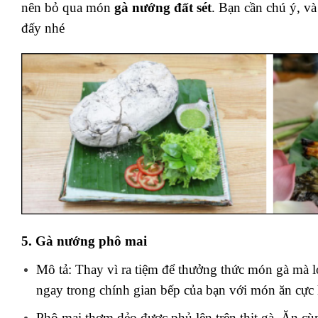
nên bỏ qua món
gà nướng đất sét
. Bạn cần chú ý, v
đấy nhé
5. Gà nướng phô mai
Mô tả: Thay vì ra tiệm để thưởng thức món gà mà lo
ngay trong chính gian bếp của bạn với món ăn cực 
Phô mai thơm dẻo được phủ lên trên thịt gà. Ăn cù