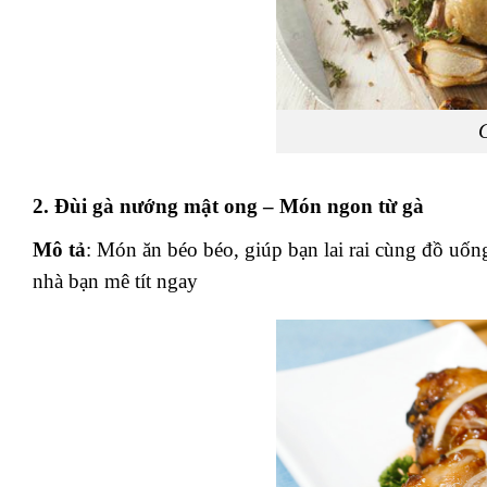
2. Đùi gà nướng mật ong – Món ngon từ gà
Mô tả
: Món ăn béo béo, giúp bạn lai rai cùng đồ uố
nhà bạn mê tít ngay