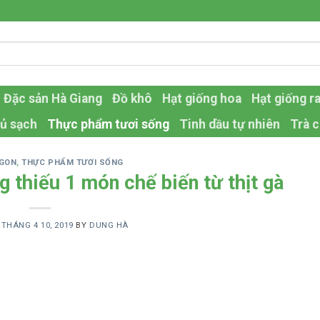
Đặc sản Hà Giang
Đồ khô
Hạt giống hoa
Hạt giống r
ủ sạch
Thực phẩm tươi sống
Tinh dầu tự nhiên
Trà c
NGON
,
THỰC PHẨM TƯƠI SỐNG
 thiếu 1 món chế biến từ thịt gà
N
THÁNG 4 10, 2019
BY
DUNG HÀ