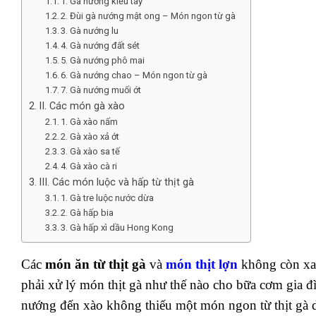
1. Gà nướng kiểu tây
2. Đùi gà nướng mật ong – Món ngon từ gà
3. Gà nướng lu
4. Gà nướng đất sét
5. Gà nướng phô mai
6. Gà nướng chao – Món ngon từ gà
7. Gà nướng muối ớt
II. Các món gà xào
1. Gà xào nấm
2. Gà xào xả ớt
3. Gà xào sa tế
4. Gà xào cà ri
III. Các món luộc và hấp từ thịt gà
1. Gà tre luộc nước dừa
2. Gà hấp bia
3. Gà hấp xì dầu Hong Kong
Các
món ăn từ thịt gà
và
món thịt lợn
không còn xa 
phải xử lý món thịt gà như thế nào cho bữa cơm gia 
nướng đến xào không thiếu một món ngon từ thịt gà