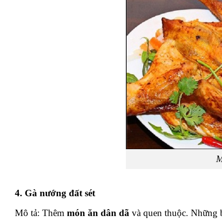
M
4. Gà nướng đất sét
Mô tả: Thêm
món ăn dân dã
và quen thuộc. Những bữ