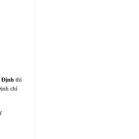
 Định
thì
ịnh chỉ
I