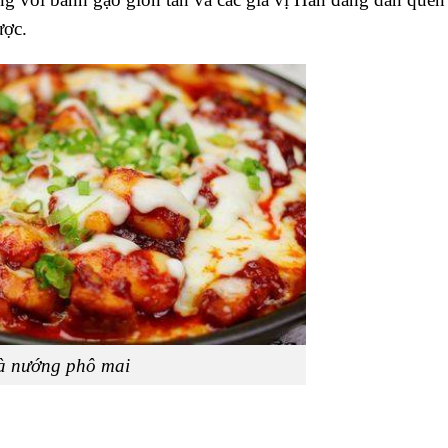
ược.
à nướng phô mai