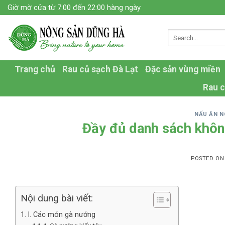
Skip
Giờ mờ cửa từ 7:00 đến 22:00 hàng ngày
to
content
Trang chủ
Rau củ sạch Đà Lạt
Đặc sản vùng miền
Rau c
NẤU ĂN 
Đầy đủ danh sách không
POSTED O
Nội dung bài viết:
I. Các món gà nướng