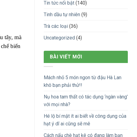
Tin tức nổi bật
(140)
Tinh dầu tự nhiên
(9)
Trà các loại
(36)
u tây, mà
Uncategorized
(4)
 chế biến
BÀI VIẾT MỚI
Mách nhỏ 5 món ngon từ đậu Hà Lan
khô bạn phải thử!!
Nụ hoa tam thất có tác dụng ‘ngàn vàng’
với mọi nhà?
Hé lộ bí mật ít ai biết về công dụng của
hạt ý dĩ ai cũng sẽ mê
Cách nấu chè hạt kê có đang làm bạn