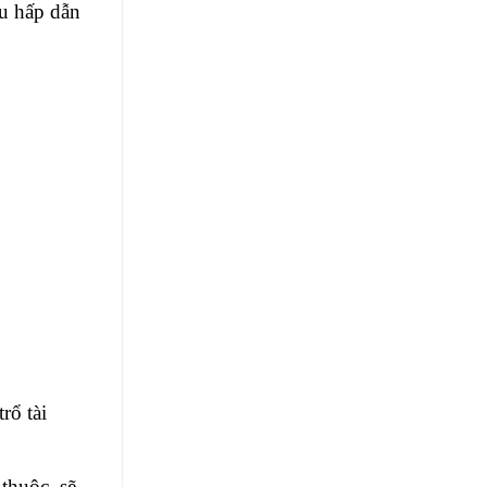
àu hấp dẫn
rổ tài
thuộc, sẽ