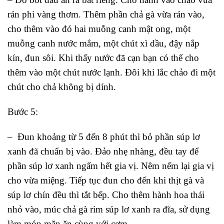
rán phi vàng thơm. Thêm phần chả gà vừa rán vào,
cho thêm vào đó hai muỗng canh mật ong, một
muỗng canh nước mắm, một chút xì dầu, đậy nắp
kín, đun sôi. Khi thấy nước đã cạn bạn có thể cho
thêm vào một chút nước lạnh. Đôi khi lắc chảo đi một
chút cho chả không bị dính.
Bước 5:
– Đun khoảng từ 5 đến 8 phút thì bỏ phần súp lơ
xanh đã chuẩn bị vào. Đảo nhẹ nhàng, đều tay để
phần súp lơ xanh ngấm hết gia vị. Nêm nếm lại gia vị
cho vừa miệng. Tiếp tục đun cho đến khi thịt gà và
súp lơ chín đều thì tắt bếp. Cho thêm hành hoa thái
nhỏ vào, múc chả gà rim súp lơ xanh ra đĩa, sử dụng
làm món mặn ăn cùng với cơm.