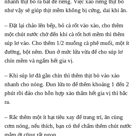
nhanh thịt bò ra bát để riêng. Việc xào riêng thịt bò
như vậy sẽ giúp thịt mềm không bị cứng, dai khi ăn.
– Đặt lại chảo lên bếp, bỏ cà rốt vào xào, cho thêm
một chút nước chờ đến khi cà rốt hơi mềm thì thêm
súp lơ vào. Cho thêm 1/2 muỗng cà phê muối, một ít
đường, bột nêm. Đun ở mức lửa vừa để cho súp lơ
chín mềm và ngấm hết gia vị.
– Khi súp lơ đã gần chín thì thêm thịt bò vào xào
nhanh cho nóng. Đun lửa to để thêm khoảng 1 đến 2
phút rồi đảo cho hỗn hợp xào thấm hết gia vị thì bắc
ra.
– Rắc thêm một ít hạt tiêu xay để trang trí, ăn cùng
cơm nóng, nếu thích, bạn có thể chấm thêm chút nước
mắm ớt cũng rất ngon.