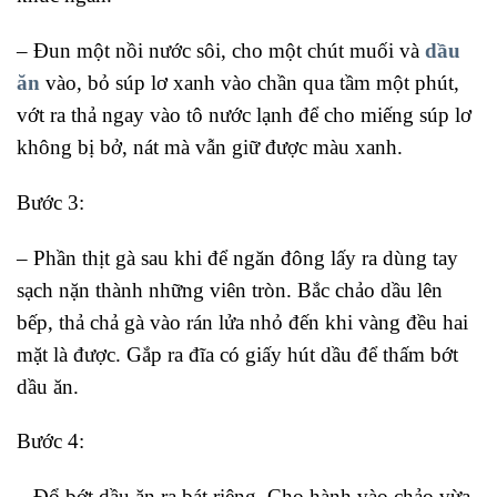
– Đun một nồi nước sôi, cho một chút muối và
dầu
ăn
vào, bỏ súp lơ xanh vào chần qua tầm một phút,
vớt ra thả ngay vào tô nước lạnh để cho miếng súp lơ
không bị bở, nát mà vẫn giữ được màu xanh.
Bước 3:
– Phần thịt gà sau khi để ngăn đông lấy ra dùng tay
sạch nặn thành những viên tròn. Bắc chảo dầu lên
bếp, thả chả gà vào rán lửa nhỏ đến khi vàng đều hai
mặt là được. Gắp ra đĩa có giấy hút dầu để thấm bớt
dầu ăn.
Bước 4:
– Đổ bớt dầu ăn ra bát riêng. Cho hành vào chảo vừa