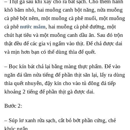
– Thịt gà sau khi xay cho ra bát sạch. Cho thêm hành
khô băm nhỏ, hai muỗng canh bột năng, nửa muỗng
cà phê bột nêm, một muỗng cà phê muối, một muỗng
cà phê
nước mắm
, hai muỗng cà phê đường, một
chút hạt tiêu và một muỗng canh dầu ăn. Sau đó trộn
thật đều để các gia vị ngấm vào thịt. Để chả được dai
và mịn hơn bạn có thể dùng thìa để quết.
– Bọc kín bát chả lại bằng màng thực phẩm. Để vào
ngăn đá tầm nửa tiếng để phần thịt săn lại, lấy ra dùng
thìa quết nhuyễn, đậy kín cho vào tủ đông đá tiếp
khoảng 2 tiếng để phần thịt gà được dai.
Bước 2:
– Súp lơ xanh rửa sạch, cắt bỏ bớt phần cứng, chẻ
khúc ngắn.