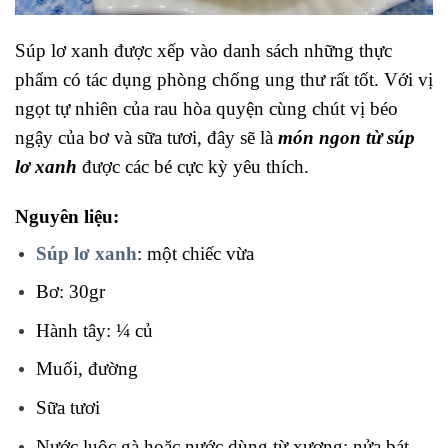
Súp lơ xanh được xếp vào danh sách những thực
phẩm có tác dụng phòng chống ung thư rất tốt. Với vị
ngọt tự nhiên của rau hòa quyện cùng chút vị béo
ngậy của bơ và sữa tươi, đây sẽ là
món ngon từ súp
lơ xanh
được các bé cực kỳ yêu thích.
Nguyên liệu:
Súp lơ xanh
: một chiếc vừa
Bơ: 30gr
Hành tây: ¼ củ
Muối, đường
Sữa tươi
Nước luộc gà hoặc nước dùng từ xương: nửa bát