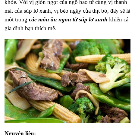
khỏe. Với vị giòn ngọt của ngô bao tử cùng vị thanh
mát của súp lơ xanh, vị béo ngậy của thịt bò, đây sẽ là
một trong
các món ăn ngon từ súp lơ xanh
khiến cả
gia đình bạn thích mê.
Nguyên liệu: