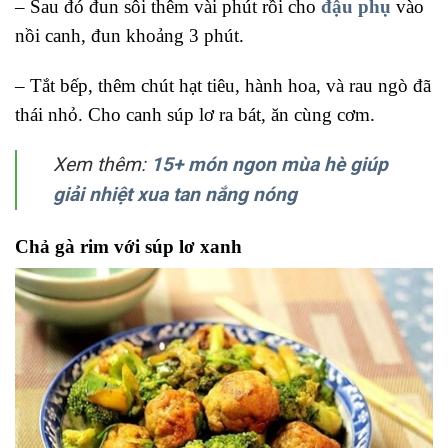
– Sau đó đun sôi thêm vài phút rồi cho
đậu phụ
vào
nồi canh, đun khoảng 3 phút.
– Tắt bếp, thêm chút hạt tiêu, hành hoa, và rau ngò đã
thái nhỏ. Cho canh súp lơ ra bát, ăn cùng cơm.
Xem thêm:
15+ món ngon mùa hè giúp
giải nhiệt xua tan nắng nóng
Chả gà rim với súp lơ xanh