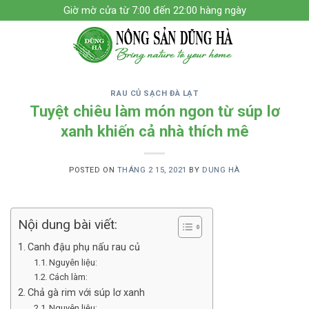
Skip
Giờ mờ cửa từ 7:00 đến 22:00 hàng ngày
to
content
RAU CỦ SẠCH ĐÀ LẠT
Tuyệt chiêu làm món ngon từ súp lơ
xanh khiến cả nhà thích mê
POSTED ON
THÁNG 2 15, 2021
BY
DUNG HÀ
Nội dung bài viết:
Canh đậu phụ nấu rau củ
Nguyên liệu:
Cách làm:
Chả gà rim với súp lơ xanh
Nguyên liệu: