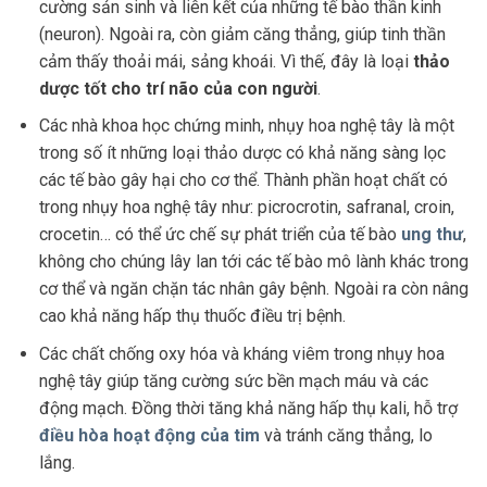
cường sản sinh và liên kết của những tế bào thần kinh
(neuron). Ngoài ra, còn giảm căng thẳng, giúp tinh thần
cảm thấy thoải mái, sảng khoái. Vì thế, đây là loại
thảo
dược tốt cho trí não của con người
.
Các nhà khoa học chứng minh, nhụy hoa nghệ tây là một
trong số ít những loại thảo dược có khả năng sàng lọc
các tế bào gây hại cho cơ thể. Thành phần hoạt chất có
trong nhụy hoa nghệ tây như: picrocrotin, safranal, croin,
crocetin… có thể ức chế sự phát triển của tế bào
ung thư
,
không cho chúng lây lan tới các tế bào mô lành khác trong
cơ thể và ngăn chặn tác nhân gây bệnh. Ngoài ra còn nâng
cao khả năng hấp thụ thuốc điều trị bệnh.
Các chất chống oxy hóa và kháng viêm trong nhụy hoa
nghệ tây giúp tăng cường sức bền mạch máu và các
động mạch. Đồng thời tăng khả năng hấp thụ kali, hỗ trợ
điều hòa hoạt động của tim
và tránh căng thẳng, lo
lắng.