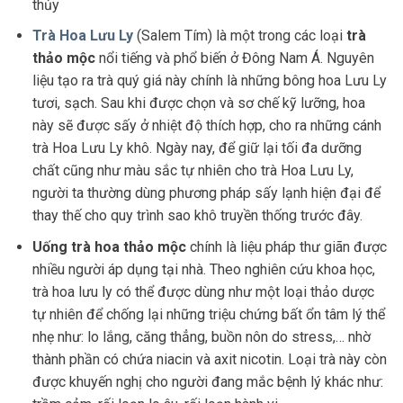
thủy
Trà Hoa Lưu Ly
(Salem Tím) là một trong các loại
trà
thảo mộc
nổi tiếng và phổ biến ở Đông Nam Á. Nguyên
liệu tạo ra trà quý giá này chính là những bông hoa Lưu Ly
tươi, sạch. Sau khi được chọn và sơ chế kỹ lưỡng, hoa
này sẽ được sấy ở nhiệt độ thích hợp, cho ra những cánh
trà Hoa Lưu Ly khô. Ngày nay, để giữ lại tối đa dưỡng
chất cũng như màu sắc tự nhiên cho trà Hoa Lưu Ly,
người ta thường dùng phương pháp sấy lạnh hiện đại để
thay thế cho quy trình sao khô truyền thống trước đây.
Uống trà hoa thảo mộc
chính là liệu pháp thư giãn được
nhiều người áp dụng tại nhà. Theo nghiên cứu khoa học,
trà hoa lưu ly có thể được dùng như một loại thảo dược
tự nhiên để chống lại những triệu chứng bất ổn tâm lý thể
nhẹ như: lo lắng, căng thẳng, buồn nôn do stress,… nhờ
thành phần có chứa niacin và axit nicotin. Loại trà này còn
được khuyến nghị cho người đang mắc bệnh lý khác như: