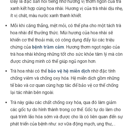
Đây là đặc sản nổi tiếng nhờ hương vị thơm ngon của trà
xanh kết hợp cùng hoa nhài. Hương vị của trà nhài dịu nhẹ,
ít vị chát, màu nước xanh thanh khiết.
Mỗi khi căng thẳng, mệt mỏi, có thể pha cho một tách trà
hoa nhài để thưởng thức. Mùi hương của hoa nhài sẽ
khiến cơ thể thoải mái, có công dụng đẩy lùi các triệu
chứng của
bệnh trầm cảm
. Hương thơm ngọt ngào của
trà hoa nhài không những tốt cho sức khỏe tâm lý mà còn
được chứng minh có thể giúp ngủ ngon hơn.
Trà hoa nhài có thể
bảo vệ hệ miễn dịch
nhờ đặc tính
chống viêm và chống oxy hóa. Hệ miễn dịch gồm những
tế bào và cơ quan cùng hợp tác để bảo vệ cơ thể chống
lại tác nhân bên ngoài.
Trà này giàu các chất chống oxy hóa, qua đó làm giảm
các gốc tự do hình thành trong cơ thể. Gốc tự do làm cho
quá trình lão hóa sớm và được cho là có liên quan đến sự
phát triển của bệnh như: xơ vữa động mạch, ung thư,…