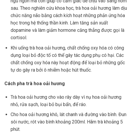
ngủ ngon mà còn giúp có cảm giác dễ chịu vào sáng hôm
sau. Theo nghiên cứu khoa học, trà hoa oải hương làm dịu
chức năng não bằng cách kích hoạt những phản ứng hóa
học trong hệ thống thần kinh. Làm tăng sản xuất
dopamine và làm giảm hormone căng thẳng được gọi là
cortisol.
Khi uống trà hoa oải hương, chất chống oxy hóa có công
dụng loại bỏ độc tố có thể gây tác dụng phụ có hại. Các
chất chống oxy hóa này hoạt động để loại bỏ những gốc
tự do gây ra bởi ô nhiễm hoặc hút thuốc.
Cách pha trà hoa oải hương
Trà hoa oải hương cho vào rây dày vì nụ hoa oải hương
nhỏ, rửa sạch, loại bỏ bụi bẩn, để ráo.
Cho hoa oải hương khô, lát chanh và đường vào bình. Đun
sôi nước, rót vào bình khoảng 200ml. Hãm trà khoảng 5
phút.