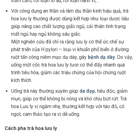
trầm cảm, rối loạn lo âu, rối loạn hành vi,…
Với công dụng an thần và làm dịu thần kinh hiệu quả, trà
hoa lưu ly thường được dùng kết hợp như loại dược liệu
giúp nâng cao chất lượng giấc ngủ, cải thiện tình trạng
mất ngủ hay ngủ không sâu giấc.
Một nghiên cứu đã chỉ ra rằng lưu ly có thể ức chế sự
phát triển của H pylori – loại vi khuẩn phổ biến ở đường
ruột tấn công niêm mạc dạ dày, gây
bệnh dạ dày
. Do vậy,
uống một cốc trà hoa lưu ly tươi có thể đẩy nhanh quá
trình tiêu hóa, giảm các triệu chứng của hội chứng ruột
kích thích.
Uống trà này thường xuyên giúp
da đẹp
, tiêu độc, giảm
mụn, giúp cơ thể không bị nóng và khó chịu bứt rứt. Trà
hoa Lưu ly vị ngăm nhẹ, thường kết hợp với táo đỏ, cỏ
ngọt, cam thảo tạo ra vị dễ uống.
Cách pha trà hoa lưu ly