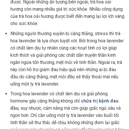
được. Ngoài những ấn tượng bên ngoài, trà hoa oải
hương còn mang nhiều giá trị sức khỏe. Nhiều công dụng
của trà hoa oải hương được biết đến mang lại lợi ích vàng
cho sức khỏe.
Những người thường xuyên bị căng thẳng, stress thì trà
hoa lavender là lựa chọn tuyệt vời. Bởi trong hoa lavender
có chất làm dịu tự nhiên cùng các hoạt tính có lợi giúp
kích thích và giải phóng các chất dẫn truyền thần kinh
ngăn ngừa tổn thương, mệt mỏi về tinh thần. Ngoài ra, trà
này còn hỗ trợ giảm đau hiệu quả nên những ai bị đau
đầu do căng thẳng, mệt mỏi đều sẽ thấy thoải mái nếu
uống một ly trà lavender.
Trong hoa lavender có chất làm dịu và giải phóng
hormone gây căng thẳng không chỉ
chữa trị bệnh đau
đầu
, suy nhược, cảm nắng mà còn giúp giấc ngủ sâu và
ngon hơn. Chỉ cần uống một ly trà lavender vào buổi tối
tinh thần sẽ thư thái, dễ chịu, không những đem lại giấc