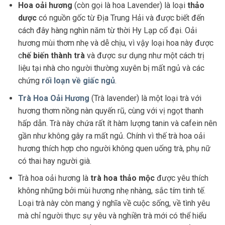
Hoa oải hương
(còn gọi là hoa Lavender) là loại
thảo
dược
có nguồn gốc từ Địa Trung Hải và được biết đến
cách đây hàng nghìn năm từ thời Hy Lạp cổ đại. Oải
hương mùi thơm nhẹ và dễ chịu, vì vậy loại hoa này được
c
hế biến thành trà
và được sư dụng như một cách trị
liệu tại nhà cho người thường xuyên bị mất ngủ và các
chứng
rối loạn về giấc ngủ
.
Trà Hoa Oải Hương
(Trà lavender) là một loại trà với
hương thơm nồng nàn quyến rũ, cùng với vị ngọt thanh
hấp dẫn. Trà này chứa rất ít hàm lượng tanin và cafein nên
gần như không gây ra mất ngủ. Chính vì thế trà hoa oải
hương thích hợp cho người không quen uống trà, phụ nữ
có thai hay người già.
Trà hoa oải hương là
trà hoa thảo mộc
được yêu thích
không những bởi mùi hương nhẹ nhàng, sắc tím tinh tế.
Loại trà này còn mang ý nghĩa về cuộc sống, về tình yêu
mà chỉ người thực sự yêu và nghiền trà mới có thể hiểu