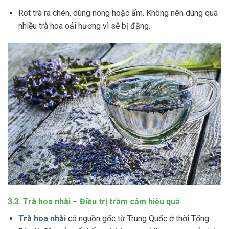
Rót trà ra chén, dùng nóng hoặc ấm. Không nên dùng quá
nhiều trà hoa oải hương vì sẽ bị đắng.
3.3. Trà hoa nhài – Điều trị trầm cảm hiệu quả
Trà hoa nhài
có nguồn gốc từ Trung Quốc ở thời Tống.