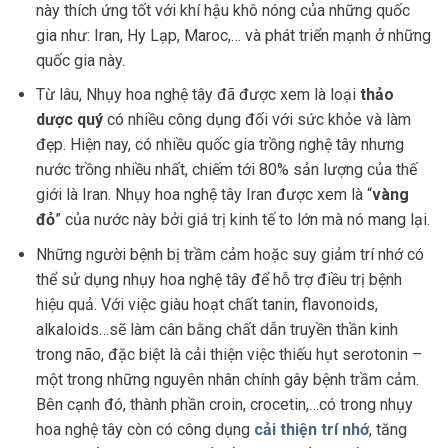
này thích ứng tốt với khí hậu khô nóng của những quốc
gia như: Iran, Hy Lạp, Maroc,… và phát triển mạnh ở những
quốc gia này.
Từ lâu, Nhụy hoa nghệ tây đã được xem là loại
thảo
dược quý
có nhiều công dụng đối với sức khỏe và làm
đẹp. Hiện nay, có nhiều quốc gia trồng nghệ tây nhưng
nước trồng nhiều nhất, chiếm tới 80% sản lượng của thế
giới là Iran. Nhụy hoa nghệ tây Iran được xem là “
vàng
đỏ
” của nước này bởi giá trị kinh tế to lớn mà nó mang lại.
Những người bệnh bị trầm cảm hoặc suy giảm trí nhớ có
thể sử dụng nhụy hoa nghệ tây để hỗ trợ điều trị bệnh
hiệu quả. Với việc giàu hoạt chất tanin, flavonoids,
alkaloids…sẽ làm cân bằng chất dẫn truyền thần kinh
trong não, đặc biệt là cải thiện việc thiếu hụt serotonin –
một trong những nguyên nhân chính gây bệnh trầm cảm.
Bên cạnh đó, thành phần croin, crocetin,…có trong nhụy
hoa nghệ tây còn có công dụng
cải thiện trí nhớ
, tăng