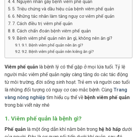
4. Nguyên nhân gây bệnh viêm phế quản
5. Triệu chứng và dầu hiệu của bệnh viêm phế quản
6. Những tác nhân làm tăng nguy cơ viêm phế quản
7. Cách điều trị viêm phế quản
8. Cách chẩn đoán bệnh viêm phế quản
9. Bệnh viêm phế quản nên ăn gì, không nên ăn gì?
9.1. Bệnh viêm phế quản nên ăn gì?
9.2. Bệnh viêm phế quản nên kiêng ăn gì?
Viêm phế quản
là bệnh lý có thể gặp ở mọi lứa tuổi. Tỷ lệ
người mắc viêm phế quản ngày càng tăng do các tác động
từ môi trường, đời sống sinh hoạt. Trẻ em và người cao tuổi
là những đối tượng có nguy cơ cao mắc bệnh. Cùng
Trang
vàng nông nghiệp
tìm hiểu cụ thể về
bệnh viêm phế quản
trong bài viết này nhé
1. Viêm phế quản là bệnh gì?
Phế quản
là một ống dẫn khí nằm bên trong
hệ hô hấp
dưới
của người. Đây là cơ quan nối tiếp dưới khí quản, sau đó