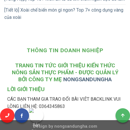
[Tiết lộ] Xoài chế biến món gì ngon? Top 7+ công dụng vàng
của xoài
THÔNG TIN DOANH NGHIỆP
TRANG TIN TỨC GIỚI THIỆU KIẾN THỨC
NÔNG SẢN THỰC PHẨM - ĐƯỢC QUẢN LÝ
BỞI CÔNG TY MẸ
NONGSANDUNGHA
LỜI GIỚI THIỆU
CÁC BẠN THAM GIA TRAO ĐỔI BÀI VIÊT BACKLINK VUI
LÒNG LIÊN HỆ: 0364345863
Design by nongsandungha.com