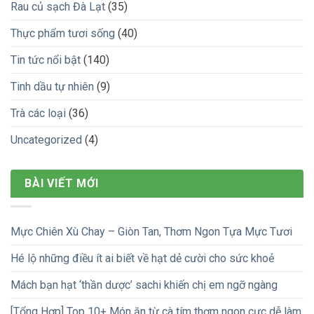
Rau củ sạch Đà Lạt
(35)
Thực phẩm tươi sống
(40)
Tin tức nổi bật
(140)
Tinh dầu tự nhiên
(9)
Trà các loại
(36)
Uncategorized
(4)
BÀI VIẾT MỚI
Mực Chiên Xù Chay – Giòn Tan, Thơm Ngon Tựa Mực Tươi
Hé lộ những điều ít ai biết về hạt dẻ cười cho sức khoẻ
Mách bạn hạt ‘thần dược’ sachi khiến chị em ngỡ ngàng
[Tổng Hợp] Top 10+ Món ăn từ cà tím thơm ngon cực dễ làm