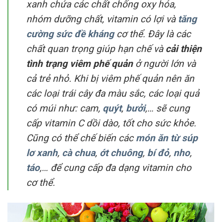
xanh chứa các chất chống oxy hóa,
nhóm dưỡng chất, vitamin có lợi và
tăng
cường sức đề kháng
cơ thể. Đây là các
chất quan trọng giúp hạn chế và
cải thiện
tình trạng viêm phế quản
ở người lớn và
cả trẻ nhỏ. Khi bị viêm phế quản nên ăn
các loại trái cây đa màu sắc, các loại quả
có múi như: cam,
quýt
,
bưởi
,… sẽ cung
cấp vitamin C dồi dào, tốt cho sức khỏe.
Cũng có thể chế biến các
món ăn từ súp
lơ xanh
,
cà chua
,
ớt chuông
,
bí đỏ
,
nho
,
táo
,… để cung cấp đa dạng vitamin cho
cơ thể.