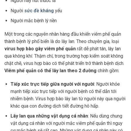
Người hay hút thuốc lá
Người
sức đề kháng
yếu
Người mắc bệnh lý nền
Một trong các nguyên nhân hàng đầu khiến viêm phế quản
thành bệnh lý phổ biến là do lây lan. Theo chuyên gia, loại
virus hợp bào gây viêm phế quản
rất dễ phát tán, lây lan
qua không khí. Thậm chí, trong trường hợp kiểm soát không
chặt chẽ, virus hợp bào có thể phát triển trở thành bệnh dịch.
Viêm phế quản có thể lây lan theo 2 đường
chính gồm:
Tiếp xúc trực tiếp giữa người với người
: Người khỏe
mạnh tiếp xúc trực tiếp với người bệnh có thể dẫn tới
nhiễm bệnh. Virus hợp bào lây lan từ người này qua người
khác qua con đường dịch tiết đường hô hấp.
Lây lan qua những vật dụng cá nhân
: Nếu dùng chung
vật dụng cá nhân với người mắc viêm phế quản thì nguy
cơ mắc bệnh sẽ rất cao. Những vật dụng cá nhân này có