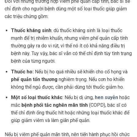
Đối với những trường hợp viêm phế quản cấp tính, bác sĩ sẽ
chỉ định cho người bệnh dùng một số loại thuốc giúp giảm
các triệu chứng gồm:
Thuốc kháng sinh
: dù thuốc kháng sinh là loại thuốc
mạnh để trị nhiễm khuẩn, nhưng viêm phế quản cấp tính
thường gây ra do vi rút, vì thế nó ít có khả năng điều trị
bệnh này. Tuy vậy, bác sĩ vẫn có thể chỉ định tùy tình trạng
bệnh của từng người.
Thuốc ho:
Nếu bị ho quá nhiều sẽ khiến cho cổ họng và
phế quản tổn thương
nghiêm trọng. Nếu cơn ho khiến
không thể ngủ được, cần phải dùng tới thuốc giảm ho.
Một số loại thuốc khác
: Nếu bị dị ứng,
hen suyễn
hoặc
mắc
bệnh phổi tắc nghẽn mãn tính
(COPD), bác sĩ có
thể chỉ định ống thuốc hít hoặc những loại thuốc khác để
giúp giảm viêm và làm giãn phế quản.
Nếu bị viêm phế quản mãn tính, nên tiến hành phục hồi chức