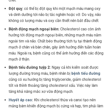
chết.
Đột quỵ:
có thể bị đột quỵ khi một mạch máu mang oxy
và dinh dưỡng tới não bị tắc nghẽn hoặc vỡ. Do vậy, não
không có lượng máu và oxy cần thiết nên bắt đầu chết.
Bệnh động mạch ngoại biên:
Cholesterol cao còn ảnh
hưởng tới động mạch ngoại biên, những mạch máu nằm
ngoài tim và não. Chất béo thường tích tụ tại thành động
mạch ở chân và bàn chân, gây ảnh hưởng đến tuần hoàn
máu. Ngoài ra, bệnh cũng có thể ảnh hưởng đến các động
mạch ở thận.
Bệnh tiểu đường tuýp 2:
Ngay cả khi kiểm soát được
lượng đường trong máu, bệnh nhân bị
bệnh tiểu đường
cũng có xu hướng bị tăng triglyceride, giảm cholesterol
tốt và thỉnh thoảng tăng cholesterol xấu. Việc này làm
tăng khả năng mắc xơ vữa động mạch.
Huyết áp cao
:
Khi cholesterol thừa và canxi tạo nên
mảng bám khiến động mạch bị cứng và hẹp, tim phải làm