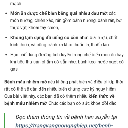
mạch
Món ăn được chế biến bằng quá nhiều dầu mỡ:
các
món nướng, chiên xào, rán gồm bánh nướng, bánh rán, bơ
thực vật, khoai tây chiên,…
Không lạm dụng đồ uống có cồn như:
bia, rượu, chất
kích thích, và cũng tránh xa khói thuốc lá, thuốc lào
Hạn chế dùng đường tinh luyện trong chế biến món ăn hay
khi tiêu thụ sản phẩm có sẵn như: bánh kẹo, nước ngọt có
gas,…
Bệnh máu nhiễm mỡ
nếu không phát hiện và điều trị kịp thời
rất có thể sẽ dẫn đến nhiều biến chứng cực kỳ nguy hiểm.
Qua bài viết này, các bạn đã có thêm nhiều
kiến thức về
bệnh máu nhiễm mỡ
. Chúc các bạn có sức khỏe dồi dào
Đọc thêm thông tin về bệnh hen suyễn tại
https://trangvangnongnghiep.net/benh-