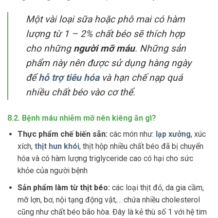
Một vài loại sữa hoặc phô mai có hàm
lượng từ 1 – 2% chất béo sẽ thích hợp
cho những
người mỡ máu
. Những sản
phẩm này nên được sử dụng hàng ngày
để
hỗ trợ tiêu hóa
và hạn chế nạp quá
nhiều chất béo vào cơ thể.
8.2. Bệnh máu nhiễm mỡ nên kiêng ăn gì?
Thực phẩm chế biến sẵn:
các món như:
lạp xưởng
, xúc
xích,
thịt hun khói
, thịt hộp nhiều chất béo đã bị chuyển
hóa và có hàm lượng triglyceride cao có hại cho sức
khỏe của người bệnh
Sản phẩm làm từ thịt béo:
các loại thịt đỏ, da gia cầm,
mỡ lợn, bơ, nội tạng động vật,… chứa nhiều cholesterol
cũng như chất béo bão hòa. Đây là kẻ thù số 1 với hệ tim