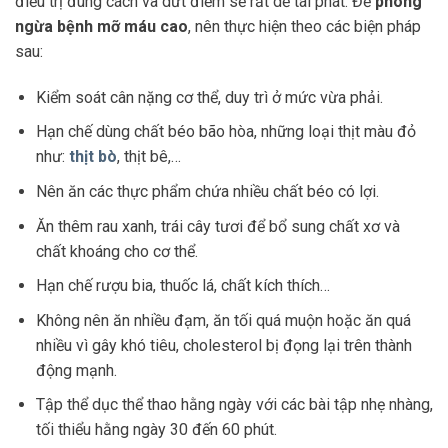
điều trị đúng cách và dứt điểm sẽ rất dễ tái phát. Để
phòng
ngừa bệnh mỡ máu cao
, nên thực hiện theo các biện pháp
sau:
Kiểm soát cân nặng cơ thể, duy trì ở mức vừa phải.
Hạn chế dùng chất béo bão hòa, những loại thịt màu đỏ
như:
thịt bò
, thịt bê,…
Nên ăn các thực phẩm chứa nhiều chất béo có lợi.
Ăn thêm rau xanh, trái cây tươi để bổ sung chất xơ và
chất khoáng cho cơ thể.
Hạn chế rượu bia, thuốc lá, chất kích thích…
Không nên ăn nhiều đạm, ăn tối quá muộn hoặc ăn quá
nhiều vì gây khó tiêu, cholesterol bị đọng lại trên thành
động mạnh.
Tập thể dục thể thao hằng ngày với các bài tập nhẹ nhàng,
tối thiểu hằng ngày 30 đến 60 phút.