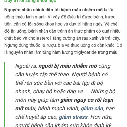
Duy trì lối sống khoa học
Nguyên nhân chính dẫn tới bệnh máu nhiễm mỡ
là lối
sống thiếu lành mạnh. Vì vậy để điều trị được bệnh, trước
tiên, cần có lối sống khoa học và duy trì hằng ngày. Về chế
độ ăn uống, bệnh nhân cần tránh ăn thực phẩm có quá nhiều
chất béo và cholesterol, tăng cường ăn rau xanh và trái cây.
Ngưng dùng thuốc lá, rượu, bia và thức uống có cồn khác. Đó
là nguyên nhân làm tăng hàm lượng triglyceride trong máu.
Ngoài ra,
người bị máu nhiễm mỡ
cũng
cần luyện tập thể thao. Người bệnh có
thể rèn sức bền với các bài tập đi bộ
nhanh, chạy bộ hoặc đạp xe….. Những bộ
môn này giúp làm
giảm nguy cơ rối loạn
mỡ máu
, bệnh mạch vành,
giảm cân
, hạn
chế huyết áp cao,
giảm stress
. Hơn nữa,
người bệnh cần khám sức khỏe định kỳ