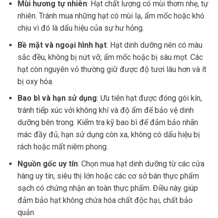
Mùi hương tự nhiên
: Hạt chất lượng có mùi thơm nhẹ, tự
nhiên. Tránh mua những hạt có mùi lạ, ẩm mốc hoặc khó
chịu vì đó là dấu hiệu của sự hư hỏng.
Bề mặt và ngoại hình hạt
: Hạt dinh dưỡng nên có màu
sắc đều, không bị nứt vỡ, ẩm mốc hoặc bị sâu mọt. Các
hạt còn nguyên vỏ thường giữ được độ tươi lâu hơn và ít
bị oxy hóa.
Bao bì và hạn sử dụng
: Ưu tiên hạt được đóng gói kín,
tránh tiếp xúc với không khí và độ ẩm để bảo vệ dinh
dưỡng bên trong. Kiểm tra kỹ bao bì để đảm bảo nhãn
mác đầy đủ, hạn sử dụng còn xa, không có dấu hiệu bị
rách hoặc mất niêm phong.
Nguồn gốc uy tín
: Chọn mua hạt dinh dưỡng từ các cửa
hàng uy tín, siêu thị lớn hoặc các cơ sở bán thực phẩm
sạch có chứng nhận an toàn thực phẩm. Điều này giúp
đảm bảo hạt không chứa hóa chất độc hại, chất bảo
quản.