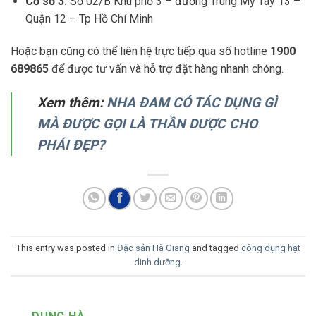
Cơ sở 3:
Số 02/B Khu phố 3 – đường Trung Mỹ Tây 13 –
Quận 12 – Tp Hồ Chí Minh
Hoặc bạn cũng có thể liên hệ trực tiếp qua số hotline
1900
689865
để được tư vấn và hỗ trợ đặt hàng nhanh chóng.
Xem thêm:
NHA ĐAM CÓ TÁC DỤNG GÌ
MÀ ĐƯỢC GỌI LÀ THẦN DƯỢC CHO
PHÁI ĐẸP?
This entry was posted in
Đặc sản Hà Giang
and tagged
công dụng hạt
dinh dưỡng
.