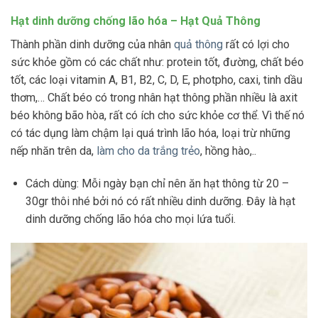
Hạt dinh dưỡng chống lão hóa – Hạt Quả Thông
Thành phần dinh dưỡng của nhân
quả thông
rất có lợi cho
sức khỏe gồm có các chất như: protein tốt, đường, chất béo
tốt, các loại vitamin A, B1, B2, C, D, E, photpho, caxi, tinh dầu
thơm,… Chất béo có trong nhân hạt thông phần nhiều là axit
béo không bão hòa, rất có ích cho sức khỏe cơ thể. Vì thế nó
có tác dụng làm chậm lại quá trình lão hóa, loại trừ những
nếp nhăn trên da,
làm cho da trắng trẻo
, hồng hào,..
Cách dùng: Mỗi ngày bạn chỉ nên ăn hạt thông từ 20 –
30gr thôi nhé bởi nó có rất nhiều dinh dưỡng. Đây là hạt
dinh dưỡng chống lão hóa cho mọi lứa tuổi.