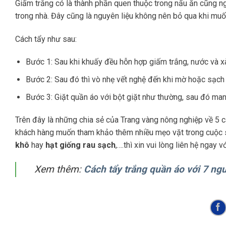
Giấm trắng có là thành phần quen thuộc trong nấu ăn cũng n
trong nhà. Đây cũng là nguyên liệu không nên bỏ qua khi muố
Cách tẩy như sau:
Bước 1: Sau khi khuấy đều hỗn hợp giấm trắng, nước và x
Bước 2: Sau đó thì vò nhẹ vết nghệ đến khi mờ hoặc sạch 
Bước 3: Giặt quần áo với bột giặt như thường, sau đó man
Trên đây là những chia sẻ của Trang vàng nông nghiệp về 5 cá
khách hàng muốn tham khảo thêm nhiều mẹo vặt trong cuộc
khô
hay
hạt giống rau sạch
,….thì xin vui lòng liên hệ ngay v
Xem thêm:
Cách tẩy trắng quần áo với 7 ngu