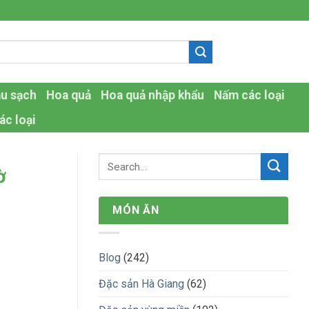
-
au sạch
Hoa quả
Hoa quả nhập khẩu
Nấm các loại
ác loại
ờ
MÓN ĂN
Blog
(242)
Đặc sản Hà Giang
(62)