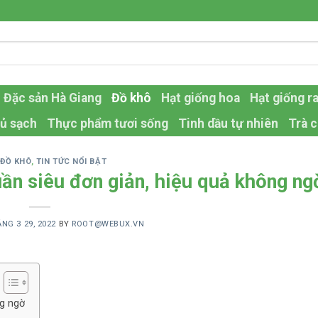
Đặc sản Hà Giang
Đồ khô
Hạt giống hoa
Hạt giống r
ủ sạch
Thực phẩm tươi sống
Tinh dầu tự nhiên
Trà c
,
ĐỒ KHÔ
,
TIN TỨC NỔI BẬT
ần siêu đơn giản, hiệu quả không ng
NG 3 29, 2022
BY
ROOT@WEBUX.VN
ng ngờ