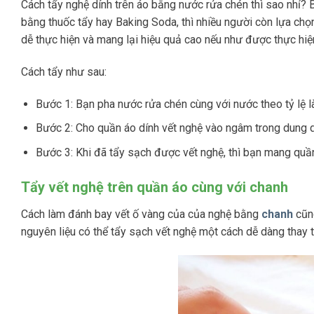
Cách tẩy nghệ dính trên áo bằng nước rửa chén thì sao nhỉ?
bằng thuốc tẩy hay Baking Soda, thì nhiều người còn lựa ch
dễ thực hiện và mang lại hiệu quả cao nếu như được thực hiệ
Cách tẩy như sau:
Bước 1: Bạn pha nước rửa chén cùng với nước theo tỷ lệ là
Bước 2: Cho quần áo dính vết nghệ vào ngâm trong dung d
Bước 3: Khi đã tẩy sạch được vết nghệ, thì bạn mang quần
Tẩy vết nghệ trên quần áo cùng với chanh
Cách làm đánh bay vết ố vàng của của nghệ bằng
chanh
cũng
nguyên liệu có thể tẩy sạch vết nghệ một cách dễ dàng thay 