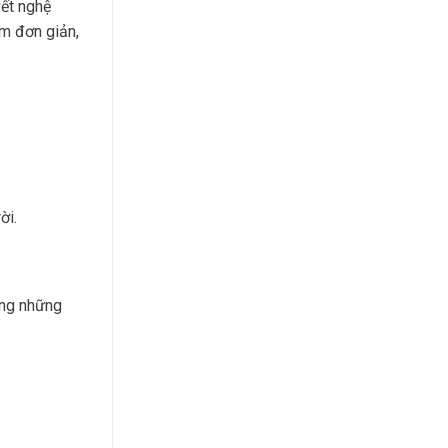
vết nghệ
àm đơn giản,
ời.
ong những