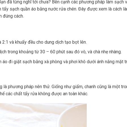
 Bạn đã từng nghĩ tới chưa? Bên cạnh các phương pháp làm sạch 
ọn tẩy sạch quần áo bằng nước rửa chén. Đây được xem là cách l
n đúng cách.
 2:1 và khuấy đều cho dung dịch tạo bọt lên.
ịch trong khoảng từ 30 – 60 phút sau đó vò, và chà nhẹ nhàng.
 áo đi giặt sạch bằng xà phòng và phơi khô dưới ánh nắng mặt tr
 là phương pháp nên thử. Giống như giấm, chanh cũng là một tr
thế các chất tẩy rửa không được an toàn khác.