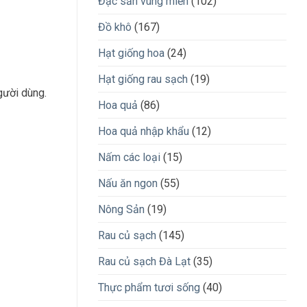
Đặc sản vùng miền
(102)
Đồ khô
(167)
Hạt giống hoa
(24)
Hạt giống rau sạch
(19)
gười dùng.
Hoa quả
(86)
Hoa quả nhập khẩu
(12)
Nấm các loại
(15)
Nấu ăn ngon
(55)
Nông Sản
(19)
Rau củ sạch
(145)
Rau củ sạch Đà Lạt
(35)
Thực phẩm tươi sống
(40)