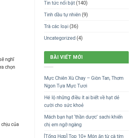
Tin tức nổi bật
(140)
Tinh dầu tự nhiên
(9)
Trà các loại
(36)
Uncategorized
(4)
BÀI VIẾT MỚI
sẽ nghĩ
ựa chọn
Mực Chiên Xù Chay – Giòn Tan, Thơm
Ngon Tựa Mực Tươi
Hé lộ những điều ít ai biết về hạt dẻ
cười cho sức khoẻ
Mách bạn hạt ‘thần dược’ sachi khiến
 chịu của
chị em ngỡ ngàng
[Tổng Hợp] Top 10+ Món ăn từ cà tím