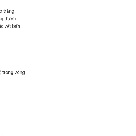
o trắng
ũng được
ác vết bẩn
ệ trong vòng