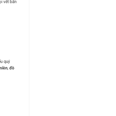
ọi vết bẩn
ếu quý
miền
,
đồ