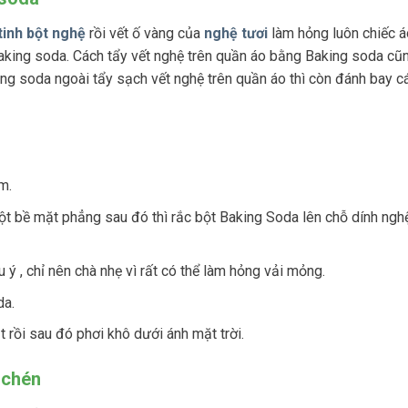
tinh bột nghệ
rồi vết ố vàng của
nghệ tươi
làm hỏng luôn chiếc á
Baking soda. Cách tẩy vết nghệ trên quần áo bằng Baking soda c
ng soda ngoài tẩy sạch vết nghệ trên quần áo thì còn đánh bay c
m.
ột bề mặt phẳng sau đó thì rắc bột Baking Soda lên chỗ dính ngh
ý , chỉ nên chà nhẹ vì rất có thể làm hỏng vải mỏng.
da.
 rồi sau đó phơi khô dưới ánh mặt trời.
 chén