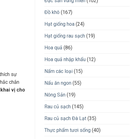
Đặc sản vùng miền
(102)
Đồ khô
(167)
Hạt giống hoa
(24)
Hạt giống rau sạch
(19)
Hoa quả
(86)
Hoa quả nhập khẩu
(12)
Nấm các loại
(15)
thích sự
chắc chắn
Nấu ăn ngon
(55)
khai vị cho
Nông Sản
(19)
Rau củ sạch
(145)
Rau củ sạch Đà Lạt
(35)
Thực phẩm tươi sống
(40)