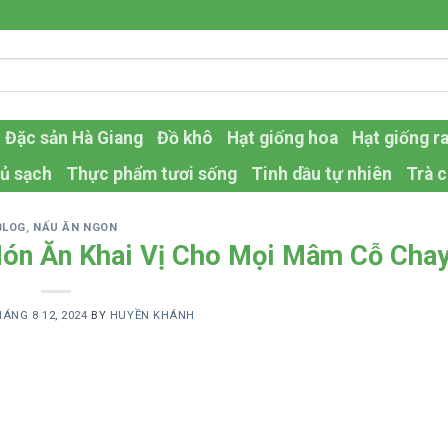
Đặc sản Hà Giang
Đồ khô
Hạt giống hoa
Hạt giống r
ủ sạch
Thực phẩm tươi sống
Tinh dầu tự nhiên
Trà c
BLOG
,
NẤU ĂN NGON
Món Ăn Khai Vị Cho Mọi Mâm Cỗ Cha
ÁNG 8 12, 2024
BY
HUYỀN KHÁNH