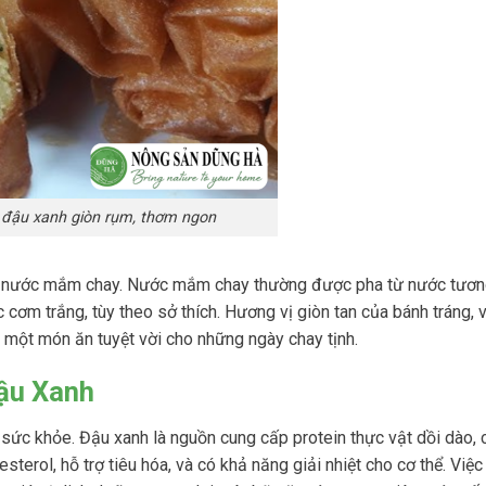
 đậu xanh giòn rụm, thơm ngon
và nước mắm chay. Nước mắm chay thường được pha từ nước tươn
ơm trắng, tùy theo sở thích. Hương vị giòn tan của bánh tráng, vị
 một món ăn tuyệt vời cho những ngày chay tịnh.
Đậu Xanh
sức khỏe. Đậu xanh là nguồn cung cấp protein thực vật dồi dào, 
sterol, hỗ trợ tiêu hóa, và có khả năng giải nhiệt cho cơ thể. Việc