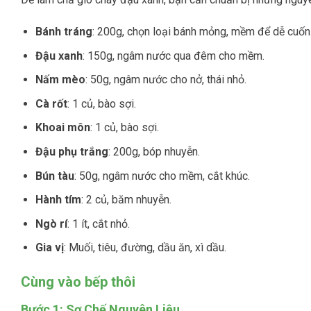
Bánh tráng
: 200g, chọn loại bánh mỏng, mềm để dễ cuốn
Đậu xanh
: 150g, ngâm nước qua đêm cho mềm.
Nấm mèo
: 50g, ngâm nước cho nở, thái nhỏ.
Cà rốt
: 1 củ, bào sợi.
Khoai môn
: 1 củ, bào sợi.
Đậu phụ trắng
: 200g, bóp nhuyễn.
Bún tàu
: 50g, ngâm nước cho mềm, cắt khúc.
Hành tím
: 2 củ, băm nhuyễn.
Ngò rí
: 1 ít, cắt nhỏ.
Gia vị
: Muối, tiêu, đường, dầu ăn, xì dầu.
Cùng vào bếp thôi
Bước 1: Sơ Chế Nguyên Liệu