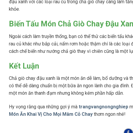
đậu xanh với các loại rau củ trong chả giò chay càng làm tă
khỏe.
Biến Tấu Món Chả Giò Chay Đậu Xa
Ngoài cách làm truyền thống, bạn có thể thử các biến tấu kh
rau củ khác như bắp cải, nấm rơm hoặc thậm chí là các loại
cách chế biến như nướng chả giò thay vì chiên cũng là một l
Kết Luận
Chả giò chay đậu xanh là một món ăn dễ làm, bổ dưỡng và thí
có thể dễ dàng chuẩn bị một bữa ăn ngon lành cho gia đình. 
một món ăn thanh đạm nhưng không kém phần hấp dẫn.
Hy vọng rằng qua những gợi ý mà
trangvangnongnghiep
ma
Món Ăn Khai Vị Cho Mọi Mâm Cỗ Chay
thơm ngon nhé!