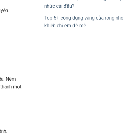
nhức cái đầu?
yễn.
Top 5+ công dụng vàng của rong nho
khiến chị em đê mê
đều. Nêm
 thành một
ánh.