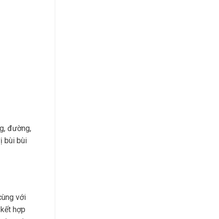
g, đường,
 bùi bùi
cùng với
 kết hợp