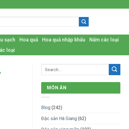
-
au sạch
Hoa quả
Hoa quả nhập khẩu
Nấm các loại
ác loại
y
MÓN ĂN
Blog
(242)
Đặc sản Hà Giang
(62)