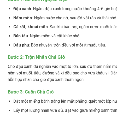
Đậu xanh
: Ngâm đậu xanh trong nước khoảng 4-6 giờ ho
Nấm mèo
: Ngâm nước cho nở, sau đó vắt ráo và thái nhỏ.
Cà rốt, khoai môn
: Sau khi bào sợi, ngâm nước muối loã
Bún tàu
: Ngâm mềm và cắt khúc nhỏ.
Đậu phụ
: Bóp nhuyễn, trộn đều với một ít muối, tiêu.
Bước 2: Trộn Nhân Chả Giò
Cho đậu xanh đã nghiền vào một tô lớn, sau đó thêm nấm mèo,
nếm với muối, tiêu, đường và xì dầu sao cho vừa khẩu vị. Đả
hỗn hợp nhân chả giò đậu xanh thơm ngon.
Bước 3: Cuốn Chả Giò
Đặt một miếng bánh tráng lên mặt phẳng, quét một lớp n
Lấy một lượng nhân vừa đủ, đặt vào giữa miếng bánh tráng,