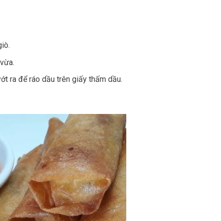
iò.
 vừa.
ớt ra để ráo dầu trên giấy thấm dầu.