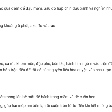
ặc qua đêm để đậu mềm. Sau đó hấp chín đậu xanh và nghiền nhu
ng khoảng 5 phút, sau đó vắt ráo.
 cà rốt, khoai môn, đậu phụ, bún tàu, hành tím, ngò rí vào trộn 
m bảo trộn đều để tất cả các nguyên liệu hòa quyện vào nhau, tạo
ước mỏng lên bề mặt để bánh tráng mềm và dễ cuốn hơn.
 gấp hai mép hai bên lại rồi cuộn tròn từ từ đến khi hết miếng b