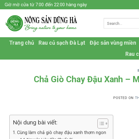
Skip
Giờ mờ cửa từ 7:00 đến 22:00 hàng ngày
to
content
Trang chủ
Rau củ sạch Đà Lạt
Đặc sản vùng miền
Rau c
Chả Giò Chay Đậu Xanh – 
POSTED ON
TH
Nội dung bài viết:
Cùng làm chả giò chay đậu xanh thơm ngon