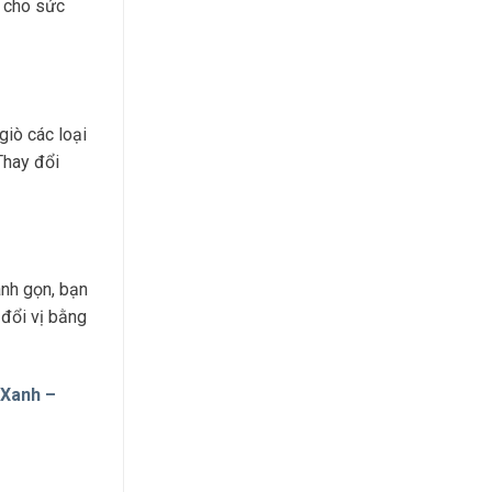
t cho sức
giò các loại
Thay đổi
anh gọn, bạn
 đổi vị bằng
 Xanh –