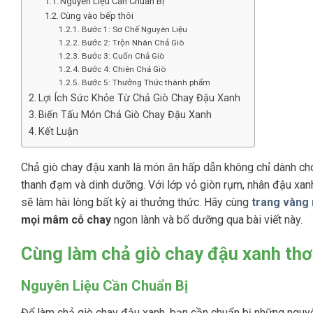
Nguyên Liệu Cần Chuẩn Bị
Cùng vào bếp thôi
Bước 1: Sơ Chế Nguyên Liệu
Bước 2: Trộn Nhân Chả Giò
Bước 3: Cuốn Chả Giò
Bước 4: Chiên Chả Giò
Bước 5: Thưởng Thức thành phẩm
Lợi Ích Sức Khỏe Từ Chả Giò Chay Đậu Xanh
Biến Tấu Món Chả Giò Chay Đậu Xanh
Kết Luận
Chả giò chay đậu xanh là món ăn hấp dẫn không chỉ dành cho
thanh đạm và dinh dưỡng. Với lớp vỏ giòn rụm, nhân đậu xanh
sẽ làm hài lòng bất kỳ ai thưởng thức. Hãy cùng
trang vàng
mọi mâm cỗ chay
ngon lành và bổ dưỡng qua bài viết này.
Cùng làm chả giò chay đậu xanh th
Nguyên Liệu Cần Chuẩn Bị
Để làm chả giò chay đậu xanh, bạn cần chuẩn bị những nguyê