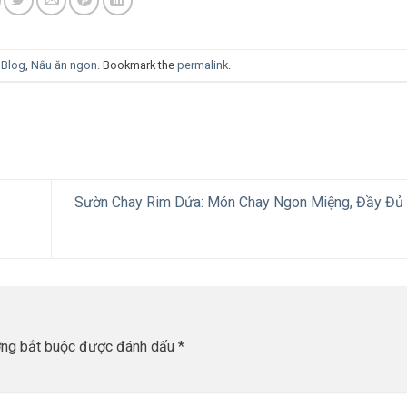
n
Blog
,
Nấu ăn ngon
. Bookmark the
permalink
.
Sườn Chay Rim Dứa: Món Chay Ngon Miệng, Đầy Đủ
ờng bắt buộc được đánh dấu
*