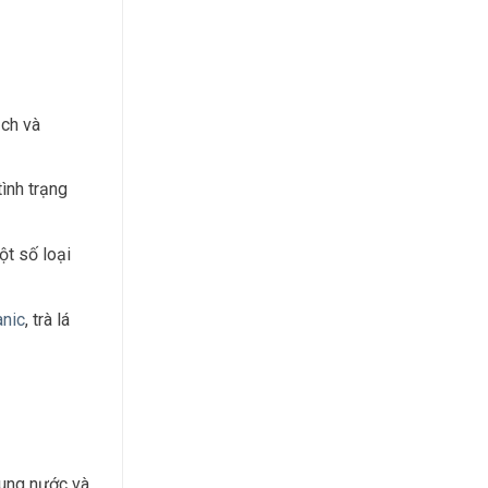
ịch và
ình trạng
ột số loại
anic
, trà lá
sung nước và