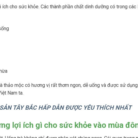
ợi ích cho sức khỏe. Các thành phần chất dinh dưỡng có trong các l
 sống
thừa
Trà thảo mộc có hương vị rất thơm ngon, dễ uống và được sử dụng 
Việt Nam ta.
 SẢN TÂY BẮC HẤP DẪN ĐƯỢC YÊU THÍCH NHẤT
ững lợi ích gì cho sức khỏe vào mùa đô