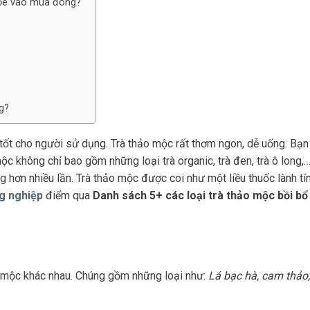
khỏe vào mùa đông?
g?
 tốt cho người sử dụng. Trà thảo mộc rất thơm ngon, dễ uống. Bạn
c không chỉ bao gồm những loại trà organic, trà đen, trà ô long,
g hơn nhiều lần. Trà thảo mộc được coi như một liều thuốc lành tí
g nghiệp
điểm qua
Danh sách 5+ các loại trà thảo mộc bồi b
o mộc khác nhau. Chúng gồm những loại như:
Lá bạc hà, cam thảo