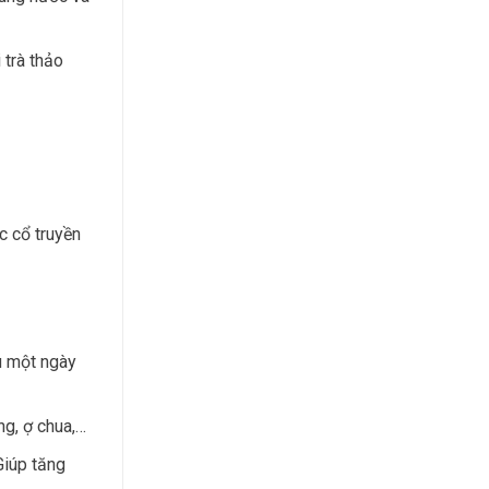
 trà thảo
c cổ truyền
u một ngày
ng, ợ chua,…
Giúp tăng