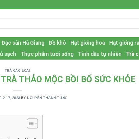
Đặc sản Hà Giang
Đồ khô
Hạt giống hoa
Hạt giống r
ủ sạch
Thực phẩm tươi sống
Tinh dầu tự nhiên
Trà c
TRÀ CÁC LOẠI
 TRÀ THẢO MỘC BỒI BỔ SỨC KHỎE
 2 17, 2023
BY
NGUYỄN THANH TÙNG