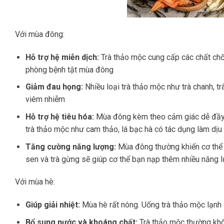
Với mùa đông:
Hỗ trợ hệ miễn dịch:
Trà thảo mộc cung cấp các chất chố
phòng bệnh tật mùa đông
Giảm đau họng:
Nhiều loại trà thảo mộc như trà chanh, t
viêm nhiễm
Hỗ trợ hệ tiêu hóa:
Mùa đông kèm theo cảm giác dễ đầy hơ
trà thảo mộc như cam thảo, lá bạc hà có tác dụng làm dịu 
Tăng cường năng lượng:
Mùa đông thường khiến cơ thể c
sen và trà gừng sẽ giúp cơ thể bạn nạp thêm nhiều năng 
Với mùa hè:
Giúp giải nhiệt:
Mùa hè rất nóng. Uống trà thảo mộc lạnh c
Bổ sung nước và khoáng chất:
Trà thảo mộc thường khô