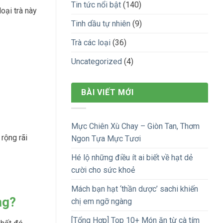
Tin tức nổi bật
(140)
oại trà này
Tinh dầu tự nhiên
(9)
Trà các loại
(36)
Uncategorized
(4)
BÀI VIẾT MỚI
Mực Chiên Xù Chay – Giòn Tan, Thơm
rộng rãi
Ngon Tựa Mực Tươi
Hé lộ những điều ít ai biết về hạt dẻ
cười cho sức khoẻ
Mách bạn hạt ‘thần dược’ sachi khiến
ng?
chị em ngỡ ngàng
[Tổng Hợp] Top 10+ Món ăn từ cà tím