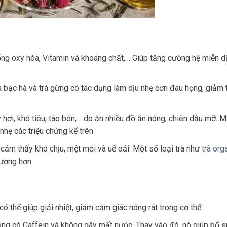
ng oxy hóa, Vitamin và khoáng chất,… Giúp tăng cường hệ miễn d
rà bạc hà và trà gừng có tác dụng làm dịu nhẹ cơn đau họng, giảm t
i, khó tiêu, táo bón,… do ăn nhiều đồ ăn nóng, chiên dầu mỡ. M
nhẹ các triệu chứng kể trên
ảm thấy khó chịu, mệt mỏi và uể oải. Một số loại trà như
trà org
lượng hơn.
ó thể giúp giải nhiệt, giảm cảm giác nóng rát trong cơ thể
ng có Caffein và không gây mất nước. Thay vào đó, nó giúp bổ 