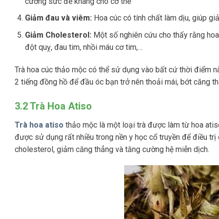
cường sức đề kháng cho cơ thể
Giảm đau và viêm:
Hoa cúc có tính chất làm dịu, giúp g
Giảm Cholesterol:
Một số nghiên cứu cho thấy rằng hoa 
đột quỵ, đau tim, nhồi máu cơ tim,…
Trà hoa cúc thảo mộc có thể sử dụng vào bất cứ thời điểm 
2 tiếng đồng hồ để đầu óc bạn trở nên thoải mái, bớt căng t
3.2 Trà Hoa Atiso
Trà hoa atiso
thảo mộc là một loại trà được làm từ hoa atis
được sử dụng rất nhiều trong nền y học cổ truyền để điều trị
cholesterol, giảm căng thẳng và tăng cường hệ miễn dịch.