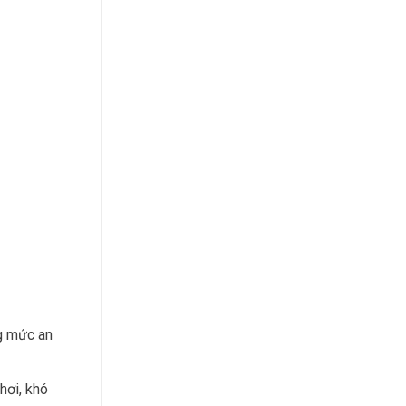
g mức an
hơi, khó