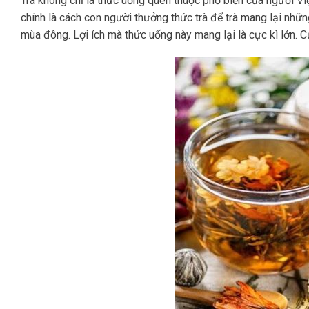
Trà không chỉ là thức uống quen thuộc phổ biến của người Vi
chính là cách con người thưởng thức trà để trà mang lại nhữn
mùa đông. Lợi ích mà thức uống này mang lại là cực kì lớn. Cụ