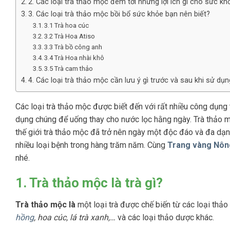
2. Các loại trà thảo mộc đem tới những lợi ích gì cho sức 
3. Các loại trà thảo mộc bồi bổ sức khỏe bạn nên biết?
3.1 Trà hoa cúc
3.2 Trà Hoa Atiso
3.3 Trà bồ công anh
3.4 Trà Hoa nhài khô
3.5 Trà cam thảo
4. Các loại trà thảo mộc cần lưu ý gì trước và sau khi sử dụn
Các loại trà thảo mộc được biết đến với rất nhiều công dụng
dụng chúng để uống thay cho nước lọc hằng ngày. Trà thảo mộ
thế giới trà thảo mộc đã trở nên ngày một độc đáo và đa dạn
nhiều loại bệnh trong hàng trăm năm. Cùng
Trang vàng Nôn
nhé.
1. Trà thảo mộc là trà gì?
Trà thảo mộc là
một loại trà được chế biến từ các loại thả
hồng
, hoa cúc, lá trà xanh,…
và các loại thảo dược khác.