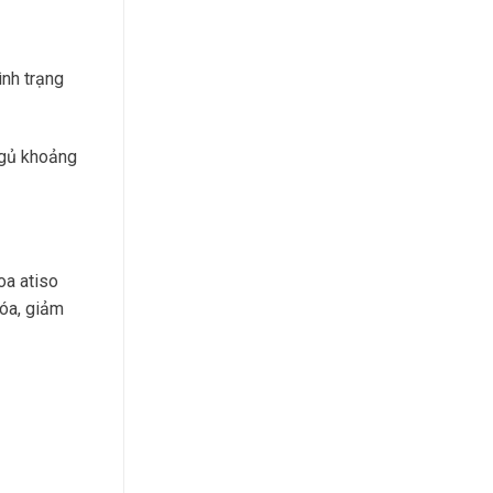
ình trạng
ngủ khoảng
oa atiso
hóa, giảm