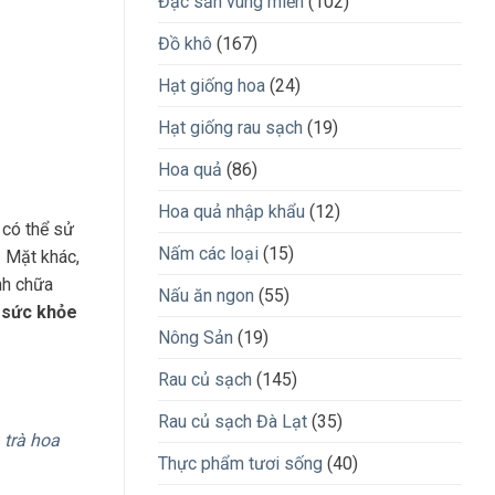
Đặc sản vùng miền
(102)
Đồ khô
(167)
Hạt giống hoa
(24)
Hạt giống rau sạch
(19)
Hoa quả
(86)
Hoa quả nhập khẩu
(12)
 có thể sử
Nấm các loại
(15)
… Mặt khác,
nh chữa
Nấu ăn ngon
(55)
ổ sức khỏe
Nông Sản
(19)
Rau củ sạch
(145)
Rau củ sạch Đà Lạt
(35)
,
trà hoa
Thực phẩm tươi sống
(40)