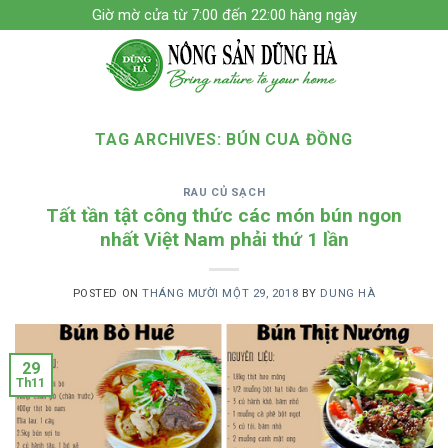
Skip
Giờ mờ cửa từ 7:00 đến 22:00 hàng ngày
to
content
TAG ARCHIVES:
BÚN CUA ĐỒNG
RAU CỦ SẠCH
Tất tần tật công thức các món bún ngon
nhất Việt Nam phải thứ 1 lần
POSTED ON
THÁNG MƯỜI MỘT 29, 2018
BY
DUNG HÀ
29
Th11