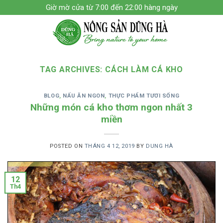
Skip
Giờ mờ cửa từ 7:00 đến 22:00 hàng ngày
to
content
TAG ARCHIVES:
CÁCH LÀM CÁ KHO
BLOG
,
NẤU ĂN NGON
,
THỰC PHẨM TƯƠI SỐNG
Những món cá kho thơm ngon nhất 3
miền
POSTED ON
THÁNG 4 12, 2019
BY
DUNG HÀ
12
Th4