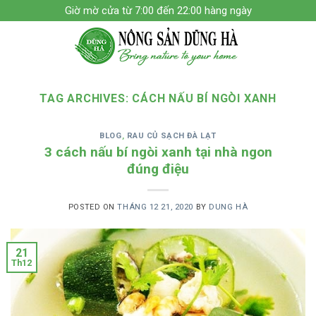
Skip
Giờ mờ cửa từ 7:00 đến 22:00 hàng ngày
to
content
TAG ARCHIVES:
CÁCH NẤU BÍ NGÒI XANH
BLOG
,
RAU CỦ SẠCH ĐÀ LẠT
3 cách nấu bí ngòi xanh tại nhà ngon
đúng điệu
POSTED ON
THÁNG 12 21, 2020
BY
DUNG HÀ
21
Th12