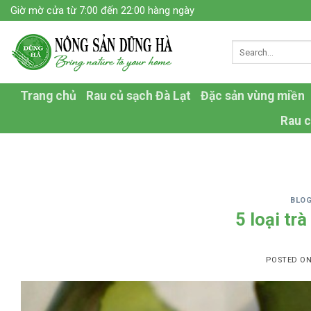
Skip
Giờ mờ cửa từ 7:00 đến 22:00 hàng ngày
to
content
Trang chủ
Rau củ sạch Đà Lạt
Đặc sản vùng miền
Rau c
BLO
5 loại tr
POSTED O