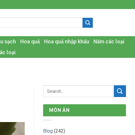
-
au sạch
Hoa quả
Hoa quả nhập khẩu
Nấm các loại
ác loại
MÓN ĂN
Blog
(242)