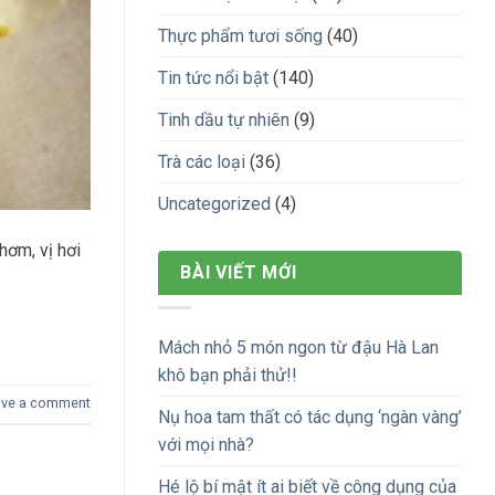
Thực phẩm tươi sống
(40)
Tin tức nổi bật
(140)
Tinh dầu tự nhiên
(9)
Trà các loại
(36)
Uncategorized
(4)
hơm, vị hơi
BÀI VIẾT MỚI
Mách nhỏ 5 món ngon từ đậu Hà Lan
khô bạn phải thử!!
ave a comment
Nụ hoa tam thất có tác dụng ‘ngàn vàng’
với mọi nhà?
Hé lộ bí mật ít ai biết về công dụng của