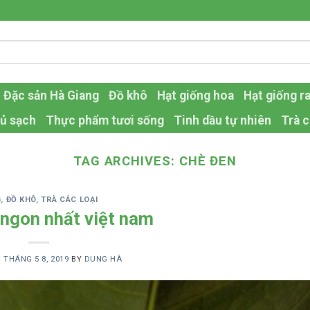
Đặc sản Hà Giang
Đồ khô
Hạt giống hoa
Hạt giống r
ủ sạch
Thực phẩm tươi sống
Tinh dầu tự nhiên
Trà c
TAG ARCHIVES:
CHÈ ĐEN
G
,
ĐỒ KHÔ
,
TRÀ CÁC LOẠI
à ngon nhất việt nam
N
THÁNG 5 8, 2019
BY
DUNG HÀ