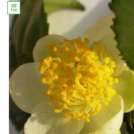
08
Th5