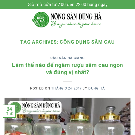
Skip
Giờ mờ cửa từ 7:00 đến 22:00 hàng ngày
to
content
TAG ARCHIVES:
CÔNG DỤNG SÂM CAU
ĐẶC SẢN HÀ GIANG
Làm thế nào để ngâm rượu sâm cau ngon
và đúng vị nhất?
POSTED ON
THÁNG 3 24, 2017
BY
DUNG HÀ
24
Th3