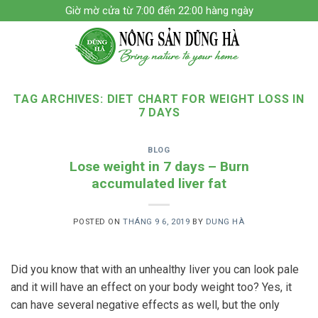
Skip
Giờ mờ cửa từ 7:00 đến 22:00 hàng ngày
to
content
TAG ARCHIVES:
DIET CHART FOR WEIGHT LOSS IN
7 DAYS
BLOG
Lose weight in 7 days – Burn
accumulated liver fat
POSTED ON
THÁNG 9 6, 2019
BY
DUNG HÀ
Did you know that with an unhealthy liver you can look pale
and it will have an effect on your body weight too? Yes, it
can have several negative effects as well, but the only