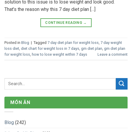
solution to this issue is to lose weight and look good.
That’s the reason why this 7 day diet plan […]
CONTINUE READING
→
Posted in
Blog
|
Tagged
7 day diet plan for weight loss
,
7 day weight
loss diet
,
diet chart for weight loss in 7 days
,
gm diet plan
,
gm diet plan
for weight loss
,
how to lose weight within 7 days
Leave a comment
MÓN ĂN
Blog
(242)