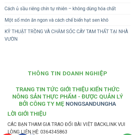
Cách ủ sầu riêng chín tự nhiên – không dùng hóa chất
Một số món ăn ngon và cách chế biến hạt sen khô
KỸ THUẬT TRỒNG VÀ CHĂM SÓC CÂY TAM THẤT TẠI NHÀ
VƯỜN
THÔNG TIN DOANH NGHIỆP
TRANG TIN TỨC GIỚI THIỆU KIẾN THỨC
NÔNG SẢN THỰC PHẨM - ĐƯỢC QUẢN LÝ
BỞI CÔNG TY MẸ
NONGSANDUNGHA
LỜI GIỚI THIỆU
CÁC BẠN THAM GIA TRAO ĐỔI BÀI VIÊT BACKLINK VUI
LÒNG LIÊN HỆ: 0364345863