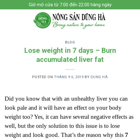
Skip
Giờ mờ cửa từ 7:00 đến 22:00 hàng ngày
to
content
BLOG
Lose weight in 7 days – Burn
accumulated liver fat
POSTED ON
THÁNG 9 6, 2019
BY
DUNG HÀ
Did you know that with an unhealthy liver you can
look pale and it will have an effect on your body
weight too? Yes, it can have several negative effects as
well, but the only solution to this issue is to lose
weight and look good. That’s the reason why this
7