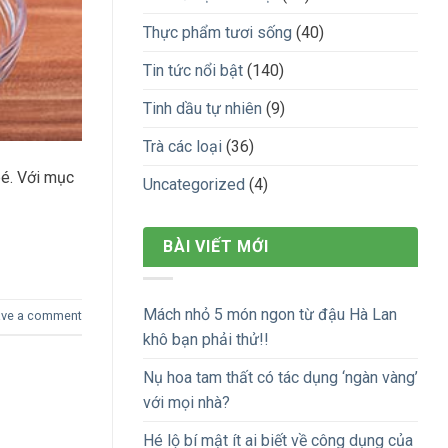
Thực phẩm tươi sống
(40)
Tin tức nổi bật
(140)
Tinh dầu tự nhiên
(9)
Trà các loại
(36)
bé. Với mục
Uncategorized
(4)
BÀI VIẾT MỚI
Mách nhỏ 5 món ngon từ đậu Hà Lan
ave a comment
khô bạn phải thử!!
Nụ hoa tam thất có tác dụng ‘ngàn vàng’
với mọi nhà?
Hé lộ bí mật ít ai biết về công dụng của