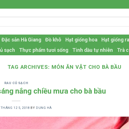
Đặc sản Hà Giang
Đồ khô
Hạt giống hoa
Hạt giống r
ủ sạch
Thực phẩm tươi sống
Tinh dầu tự nhiên
Trà c
TAG ARCHIVES:
MÓN ĂN VẶT CHO BÀ BẦU
RAU CỦ SẠCH
sáng nắng chiều mưa cho bà bầu
N
THÁNG 12 5, 2018
BY
DUNG HÀ