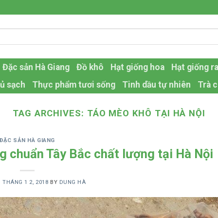
Đặc sản Hà Giang
Đồ khô
Hạt giống hoa
Hạt giống r
ủ sạch
Thực phẩm tươi sống
Tinh dầu tự nhiên
Trà c
TAG ARCHIVES:
TÁO MÈO KHÔ TẠI HÀ NỘI
ĐẶC SẢN HÀ GIANG
g chuẩn Tây Bắc chất lượng tại Hà Nội
N
THÁNG 1 2, 2018
BY
DUNG HÀ