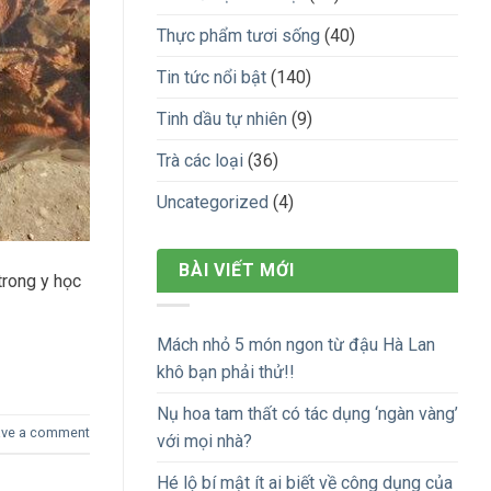
Thực phẩm tươi sống
(40)
Tin tức nổi bật
(140)
Tinh dầu tự nhiên
(9)
Trà các loại
(36)
Uncategorized
(4)
BÀI VIẾT MỚI
trong y học
Mách nhỏ 5 món ngon từ đậu Hà Lan
khô bạn phải thử!!
Nụ hoa tam thất có tác dụng ‘ngàn vàng’
ave a comment
với mọi nhà?
Hé lộ bí mật ít ai biết về công dụng của