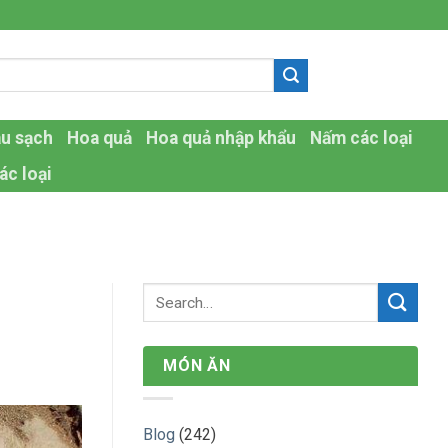
-
au sạch
Hoa quả
Hoa quả nhập khẩu
Nấm các loại
ác loại
MÓN ĂN
Blog
(242)