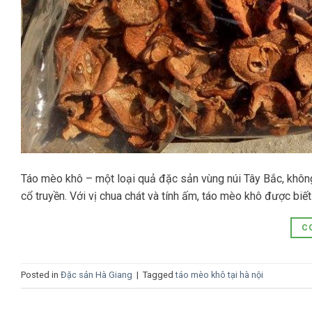
Táo mèo khô – một loại quả đặc sản vùng núi Tây Bắc, không 
cổ truyền. Với vị chua chát và tính ấm, táo mèo khô được biế
C
Posted in
Đặc sản Hà Giang
|
Tagged
táo mèo khô tại hà nội