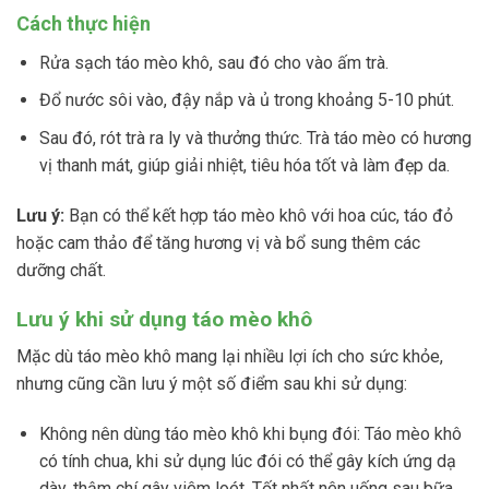
Cách thực hiện
Rửa sạch táo mèo khô, sau đó cho vào ấm trà.
Đổ nước sôi vào, đậy nắp và ủ trong khoảng 5-10 phút.
Sau đó, rót trà ra ly và thưởng thức. Trà táo mèo có hương
vị thanh mát, giúp giải nhiệt, tiêu hóa tốt và làm đẹp da.
Lưu ý:
Bạn có thể kết hợp táo mèo khô với hoa cúc, táo đỏ
hoặc cam thảo để tăng hương vị và bổ sung thêm các
dưỡng chất.
Lưu ý khi sử dụng táo mèo khô
Mặc dù táo mèo khô mang lại nhiều lợi ích cho sức khỏe,
nhưng cũng cần lưu ý một số điểm sau khi sử dụng:
Không nên dùng táo mèo khô khi bụng đói: Táo mèo khô
có tính chua, khi sử dụng lúc đói có thể gây kích ứng dạ
dày, thậm chí gây viêm loét. Tốt nhất nên uống sau bữa