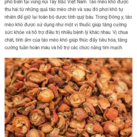
phổ biến tại vùng núi Tây Bắc Việt Nam. Táo mèo khô được
thu hái từ những quả táo mèo chín và sau đó phơi khô tự
nhiên để giữ lại toàn bộ dược tính quý báu. Trong Đông y, táo
mèo khô được sử dụng như một vị thuốc giúp tăng cường
sức khỏe và hỗ trợ điều trị nhiều bệnh lý khác nhau. Vị chua
chát, tính ấm của táo mèo khô giúp thúc đẩy tiêu hóa, tăng
cường tuần hoàn máu và hỗ trợ các chức năng tim mạch.