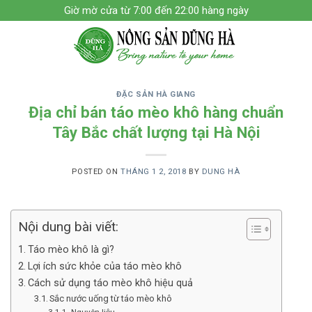
Skip
Giờ mờ cửa từ 7:00 đến 22:00 hàng ngày
to
content
ĐẶC SẢN HÀ GIANG
Địa chỉ bán táo mèo khô hàng chuẩn
Tây Bắc chất lượng tại Hà Nội
POSTED ON
THÁNG 1 2, 2018
BY
DUNG HÀ
Nội dung bài viết:
Táo mèo khô là gì?
Lợi ích sức khỏe của táo mèo khô
Cách sử dụng táo mèo khô hiệu quả
Sắc nước uống từ táo mèo khô
Nguyên liệu