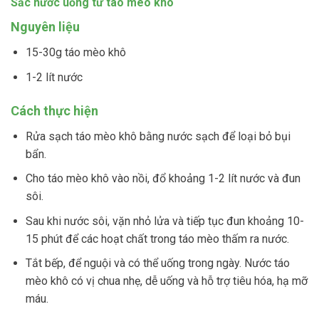
Sắc nước uống từ táo mèo khô
Nguyên liệu
15-30g táo mèo khô
1-2 lít nước
Cách thực hiện
Rửa sạch táo mèo khô bằng nước sạch để loại bỏ bụi
bẩn.
Cho táo mèo khô vào nồi, đổ khoảng 1-2 lít nước và đun
sôi.
Sau khi nước sôi, vặn nhỏ lửa và tiếp tục đun khoảng 10-
15 phút để các hoạt chất trong táo mèo thấm ra nước.
Tắt bếp, để nguội và có thể uống trong ngày. Nước táo
mèo khô có vị chua nhẹ, dễ uống và hỗ trợ tiêu hóa, hạ mỡ
máu.