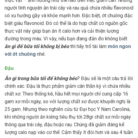
thực vật – ảnh hưởng như thế nào đến việc giảm cân. Những
người tình nguyện ăn trái cây và rau quả chứa nhiều flavonoid
có xu hướng gầy và khỏe mạnh hơn. Đặc biệt, ớt chuông đặc
biệt giàu flavonoid. Đó có thể là do hợp chất có nguồn gốc
thực vật này giúp bạn ăn ít calo hơn và cải thiện lượng
đường trong máu. Vì vậy, nếu bạn đang đắn đo không biết
ăn gì để bữa tối không bị béo
thì hãy trổ tài làm
món ngon
với ớt chuông
nhé.
Đậu
Ăn gì trong bữa tối để không béo
? Đậu sẽ là một câu trả lời
chính xác. Đậu là thực phẩm giảm cân thần kỳ vì chứa nhiều
chất xơ. Theo thống kê, hầu hết mọi người chỉ cung cấp 16
gam xơ mỗi ngày, so với lượng chất xơ được khuyến nghị là
25 gam. Nhưng theo nghiên cứu từ Đại học Y Nam Carolina,
khi những người ăn kiêng tiêu thụ tới 28gr chất xơ mỗi ngày
thông qua trái cây, đậu hoặc rau. Chúng đã giảm đáng kể
lượng calo nạp vào cơ thể. Cảm thấy ít đói hơn và sau 4 tuần