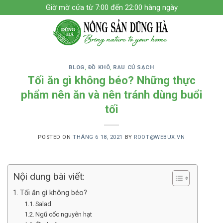
Skip
Giờ mờ cửa từ 7:00 đến 22:00 hàng ngày
to
content
BLOG
,
ĐỒ KHÔ
,
RAU CỦ SẠCH
Tối ăn gì không béo? Những thực
phẩm nên ăn và nên tránh dùng buổi
tối
POSTED ON
THÁNG 6 18, 2021
BY
ROOT@WEBUX.VN
Nội dung bài viết:
Tối ăn gì không béo?
Salad
Ngũ cốc nguyên hạt