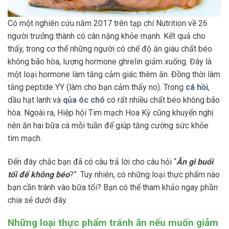
Có một nghiên cứu năm 2017 trên tạp chí Nutrition về 26
người trưởng thành có cân nặng khỏe mạnh. Kết quả cho
thấy, trong cơ thể những người có chế độ ăn giàu chất béo
không bão hòa, lượng hormone ghrelin giảm xuống. Đây là
một loại hormone làm tăng cảm giác thèm ăn. Đồng thời làm
tăng peptide YY (làm cho bạn cảm thấy no). Trong
cá hồi
,
dầu hạt lanh và
qủa óc chó
có rất nhiều chất béo không bão
hòa. Ngoài ra, Hiệp hội Tim mạch Hoa Kỳ cũng khuyến nghị
nên ăn hai bữa cá mỗi tuần để giúp tăng cường sức khỏe
tim mạch.
Đến đây chắc bạn đã có câu trả lời cho câu hỏi “
Ăn gì buổi
tối để không béo
?”. Tuy nhiên, có những loại thực phẩm nào
bạn cần tránh vào bữa tối? Bạn có thể tham khảo ngay phần
chia sẻ dưới đây.
Những loại thực phẩm tránh ăn nếu muốn giảm