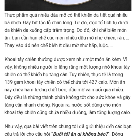
Thực phẩm quá nhiều dầu mỡ có thể khiến da tiết quá nhiều
bã nhờn. Gây bít tắc lỗ chân lông. Từ đó, độc tố tích tụ dưới
da khiến da xuống cấp trầm trọng. Do đó, khi chế biến món
ăn, bạn cần hạn chế các món nhiều dầu mỡ như chiên, rán, …
Thay vào đó nên chế biến ít dầu mỡ như hấp, luộc, …
Khoai tây chiên thường được xem như một món ăn kèm. Vì
vậy, không nhiều người lo lắng rằng một lượng nhỏ khoai tây
chiên có thể khiến họ tăng cân. Tuy nhiên, thực tế là trong
139 gam khoai tây chiên có thể chứa tới 427 calo. Món ăn
này chứa hàm lượng chất béo, dầu mỡ và muối quá nhiều.
Đây đều là những thành phần không tốt cho sức khỏe và gây
tăng cân nhanh chóng. Ngoài ra, nước sốt dùng cho món
khoai tây chiên cũng chứa nhiều đường, làm tăng lượng calo.
Như vậy, qua bài viết trên chúng tôi đã giới thiệu đến các bạn
câu trả lời cho câu hỏi “
Buổi tối ăn gì không béo?
”. Đồng