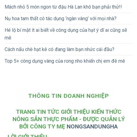
Mách nhỏ 5 món ngon từ đậu Hà Lan khô bạn phải thử!!
Nụ hoa tam thất có tác dụng ‘ngàn vàng’ với mọi nhà?
Hé lộ bí mật ít ai biết về công dụng của hạt ý dĩ ai cũng sẽ
mê
Cách nấu chè hạt kê có đang làm bạn nhức cái đầu?
Top 5+ công dụng vàng của rong nho khiến chị em đê mê
THÔNG TIN DOANH NGHIỆP
TRANG TIN TỨC GIỚI THIỆU KIẾN THỨC
NÔNG SẢN THỰC PHẨM - ĐƯỢC QUẢN LÝ
BỞI CÔNG TY MẸ
NONGSANDUNGHA
LỜI GIỚI THIỆU