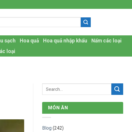
-
au sạch
Hoa quả
Hoa quả nhập khẩu
Nấm các loại
ác loại
MÓN ĂN
Blog
(242)