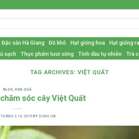
Đặc sản Hà Giang
Đồ khô
Hạt giống hoa
Hạt giống r
ủ sạch
Thực phẩm tươi sống
Tinh dầu tự nhiên
Trà c
TAG ARCHIVES:
VIỆT QUẤT
BLOG
,
HOA QUẢ
 chăm sóc cây Việt Quất
N
THÁNG 5 10, 2019
BY
DUNG HÀ