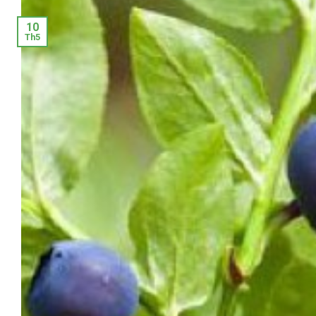
10
Th5