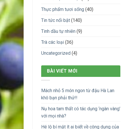
Thực phẩm tươi sống
(40)
Tin tức nổi bật
(140)
Tinh dầu tự nhiên
(9)
Trà các loại
(36)
Uncategorized
(4)
BÀI VIẾT MỚI
Mách nhỏ 5 món ngon từ đậu Hà Lan
khô bạn phải thử!!
Nụ hoa tam thất có tác dụng ‘ngàn vàng’
với mọi nhà?
Hé lộ bí mật ít ai biết về công dụng của