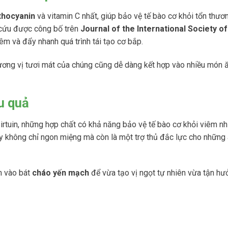
thocyanin
và vitamin C nhất, giúp bảo vệ tế bào cơ khỏi tổn thươ
n cứu được công bố trên
Journal of the International Society o
êm và đẩy nhanh quá trình tái tạo cơ bắp​.
hương vị tươi mát của chúng cũng dễ dàng kết hợp vào nhiều món
u quả
irtuin, những hợp chất có khả năng bảo vệ tế bào cơ khỏi viêm n
 không chỉ ngon miệng mà còn là một trợ thủ đắc lực cho những
 vào bát
cháo yến mạch
để vừa tạo vị ngọt tự nhiên vừa tận hưở