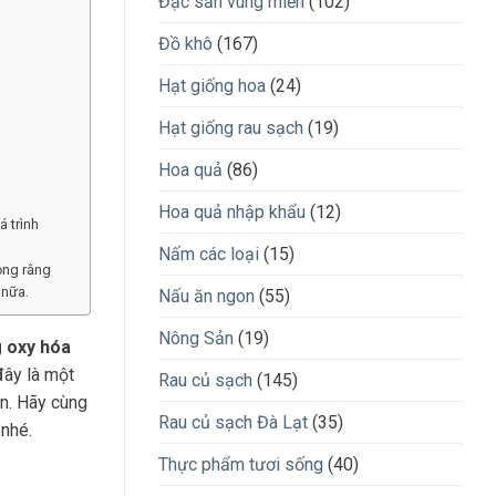
Đặc sản vùng miền
(102)
Đồ khô
(167)
Hạt giống hoa
(24)
Hạt giống rau sạch
(19)
Hoa quả
(86)
Hoa quả nhập khẩu
(12)
á trình
Nấm các loại
(15)
ọng rằng
 nữa.
Nấu ăn ngon
(55)
Nông Sản
(19)
 oxy hóa
đây là một
Rau củ sạch
(145)
ện. Hãy cùng
Rau củ sạch Đà Lạt
(35)
nhé.
Thực phẩm tươi sống
(40)