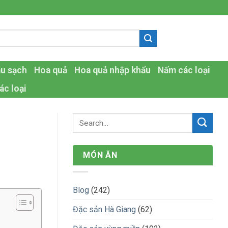
-
au sạch
Hoa quả
Hoa quả nhập khẩu
Nấm các loại
ác loại
MÓN ĂN
Blog
(242)
Đặc sản Hà Giang
(62)