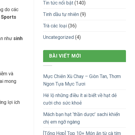
Tin tức nổi bật
(140)
ng do các
Tinh dầu tự nhiên
(9)
f Sports
Trà các loại
(36)
Uncategorized
(4)
 ăn như
sinh
BÀI VIẾT MỚI
hiễm và
Mực Chiên Xù Chay – Giòn Tan, Thơm
 ai mong
Ngon Tựa Mực Tươi
Hé lộ những điều ít ai biết về hạt dẻ
ng lợi ích
cười cho sức khoẻ
Mách bạn hạt ‘thần dược’ sachi khiến
chị em ngỡ ngàng
[Tổng Hợp] Top 10+ Món ăn từ cà tím