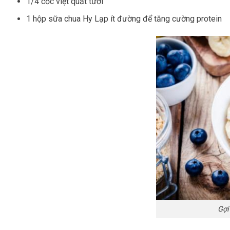
1/4 cốc việt quất tươi
1 hộp sữa chua Hy Lạp ít đường để tăng cường protein
Gợi