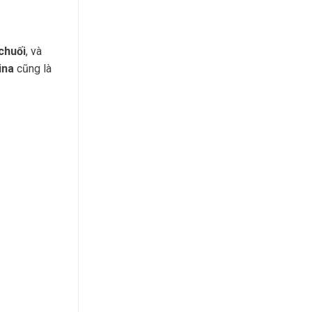
chuối
, và
ina
cũng là