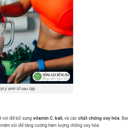
ợi ý sinh tố sau tập
ệt vời để bổ sung
vitamin C
,
kali
, và các
chất chống oxy hóa
. Bạ
à mâm xôi để tăng cường hàm lượng chống oxy hóa.