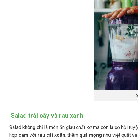
G
Salad trái cây và rau xanh
Salad không chỉ là món ăn giàu chất xơ mà còn là cơ hội tuy
hợp
cam
với
rau cải xoăn
, thêm
quả mọng
như việt quất v