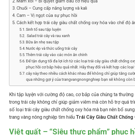
Mâm xôi – Bí quyết giảm đau cơ hiệu quả
Chuối – Cung cấp năng lượng và kali
Cam – Vị ngọt của sự phục hồi
Cách kết hợp trái cây giàu chất chống oxy hóa vào chế độ ă
Sinh tố sau tập luyện
Salad trái cây và rau xanh
Bữa ăn nhẹ sau tập
Nước ép và thức uống trái cây
Thêm trái cây vào các món ăn chính
Để tận dụng tối đa lợi ích từ các loại trái cây giàu chất chống 
phục hồi cơ bắp hiệu quả nhất. Hãy thay đổi và kết hợp các loại 
cây này theo nhiều cách khác nhau để không chỉ giúp tăng cườ
qua những gợi ý của trangvangnongnghiep bạn sẽ không còn b
Khi tập luyện với cường độ cao, cơ bắp của chúng ta thường 
trong trái cây không chỉ giúp giảm viêm mà còn hỗ trợ quá t
số loại trái cây giàu chất chống oxy hóa mà bạn nên bổ sung
trang vàng nông nghiệp tìm hiểu
Trái Cây Giàu Chất Chống
Việt quất – “Siêu thực phẩm” phục h