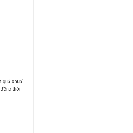
ột quả
chuối
 đồng thời