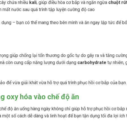
i cây chứa nhiều
kali
, giúp điều hòa cơ bắp và ngăn ngừa
chuột rú
ạn mất nước sau quá trình tập luyện cường độ cao​
iện dụng – bạn có thể mang theo bên mình và ăn ngay lập tức để b
rọng giúp chống lại tổn thương do gốc tự do gây ra và tăng cườn
c mà còn cung cấp năng lượng dưới dạng
carbohydrate
tự nhiên, 
ảo để vừa giải khát vừa hỗ trợ quá trình phục hồi cơ bắp của bạn.
ng oxy hóa vào chế độ ăn
chế độ ăn uống hàng ngày không chỉ giúp hỗ trợ phục hồi cơ bắp
à một số cách dễ dàng và linh hoạt để bạn tận dụng tối đa lợi ích