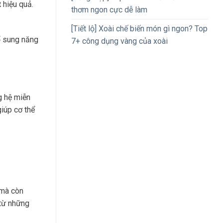
t
hiệu quả.
thơm ngon cực dễ làm
[Tiết lộ] Xoài chế biến món gì ngon? Top
ổ sung năng
7+ công dụng vàng của xoài
g hệ miễn
giúp cơ thể
 mà còn
 từ những