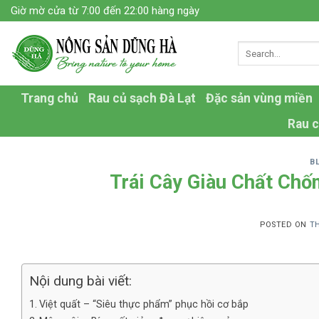
Skip
Giờ mờ cửa từ 7:00 đến 22:00 hàng ngày
to
content
Trang chủ
Rau củ sạch Đà Lạt
Đặc sản vùng miền
Rau c
B
Trái Cây Giàu Chất Chố
POSTED ON
TH
Nội dung bài viết:
Việt quất – “Siêu thực phẩm” phục hồi cơ bắp