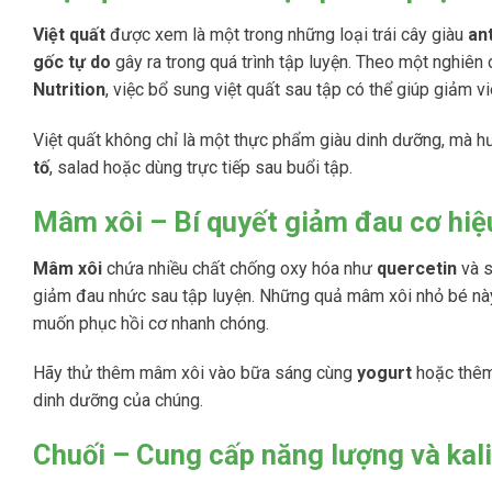
Việt quất
được xem là một trong những loại trái cây giàu
an
gốc tự do
gây ra trong quá trình tập luyện. Theo một nghiê
Nutrition
, việc bổ sung việt quất sau tập có thể giúp giảm vi
Việt quất không chỉ là một thực phẩm giàu dinh dưỡng, mà 
tố
, salad hoặc dùng trực tiếp sau buổi tập.
Mâm xôi – Bí quyết giảm đau cơ hiệ
Mâm xôi
chứa nhiều chất chống oxy hóa như
quercetin
và s
giảm đau nhức sau tập luyện. Những quả mâm xôi nhỏ bé này
muốn phục hồi cơ nhanh chóng​.
Hãy thử thêm mâm xôi vào bữa sáng cùng
yogurt
hoặc thêm
dinh dưỡng của chúng.
Chuối – Cung cấp năng lượng và kali