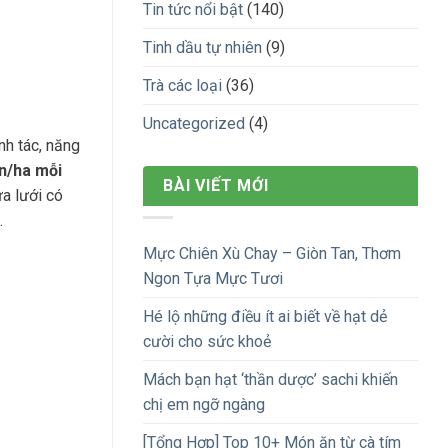
Tin tức nổi bật
(140)
Tinh dầu tự nhiên
(9)
Trà các loại
(36)
Uncategorized
(4)
nh tác, năng
n/ha mỗi
BÀI VIẾT MỚI
a lưới có
.
Mực Chiên Xù Chay – Giòn Tan, Thơm
Ngon Tựa Mực Tươi
Hé lộ những điều ít ai biết về hạt dẻ
cười cho sức khoẻ
Mách bạn hạt ‘thần dược’ sachi khiến
chị em ngỡ ngàng
[Tổng Hợp] Top 10+ Món ăn từ cà tím