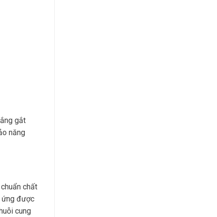
nắng gắt
bảo năng
 chuẩn chất
p ứng được
chuỗi cung