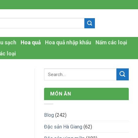
-
au sạch
Hoa quả
Hoa quả nhập khẩu
Nấm các loại
ác loại
MÓN ĂN
Blog
(242)
Đặc sản Hà Giang
(62)