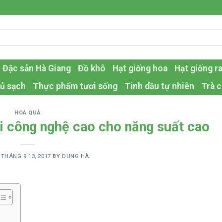
Đặc sản Hà Giang
Đồ khô
Hạt giống hoa
Hạt giống r
ủ sạch
Thực phẩm tươi sống
Tinh dầu tự nhiên
Trà c
HOA QUẢ
ưới công nghệ cao cho năng suất cao
N
THÁNG 9 13, 2017
BY
DUNG HÀ