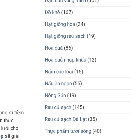
Đặc sản vùng miền
(102)
Đồ khô
(167)
Hạt giống hoa
(24)
Hạt giống rau sạch
(19)
Hoa quả
(86)
Hoa quả nhập khẩu
(12)
Nấm các loại
(15)
Nấu ăn ngon
(55)
Nông Sản
(19)
Rau củ sạch
(145)
ớng đi tiềm
Rau củ sạch Đà Lạt
(35)
n thực
 lưới cho
Thực phẩm tươi sống
(40)
ệp
sẽ giải