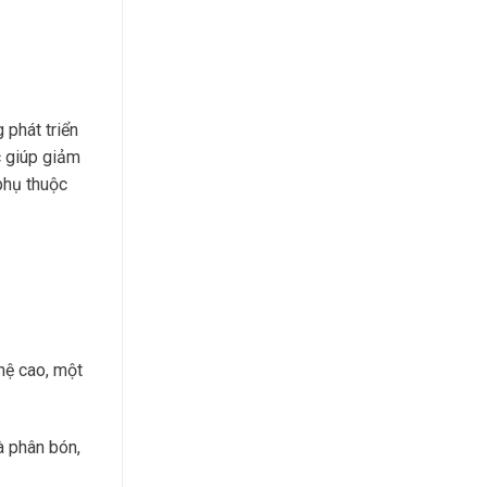
 phát triển
c giúp giảm
phụ thuộc
ghệ cao, một
à phân bón,