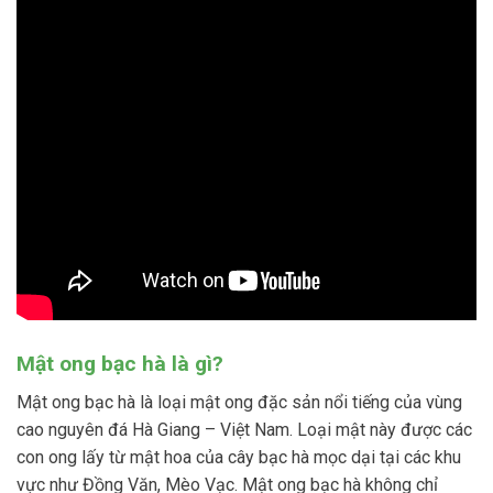
Mật ong bạc hà là gì?
Mật ong bạc hà là loại mật ong đặc sản nổi tiếng của vùng
cao nguyên đá Hà Giang – Việt Nam. Loại mật này được các
con ong lấy từ mật hoa của cây bạc hà mọc dại tại các khu
vực như Đồng Văn, Mèo Vạc. Mật ong bạc hà không chỉ