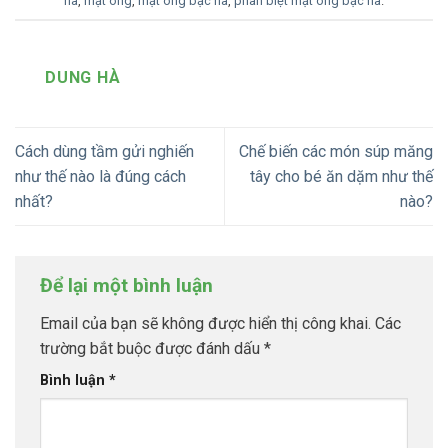
hà
,
mật ong
,
mật ong bạc hà
,
phân biệt mật ong bạc hà
.
DUNG HÀ
Cách dùng tầm gửi nghiến
Chế biến các món súp măng
như thế nào là đúng cách
tây cho bé ăn dặm như thế
nhất?
nào?
Để lại một bình luận
Email của bạn sẽ không được hiển thị công khai.
Các
trường bắt buộc được đánh dấu
*
Bình luận
*