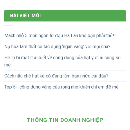
BÀI VIẾT MỚI
Mách nhỏ 5 món ngon từ đậu Hà Lan khô bạn phải thử!!
Nụ hoa tam thất có tác dụng ‘ngàn vàng’ với mọi nhà?
Hé lộ bí mật ít ai biết về công dụng của hạt ý dĩ ai cũng sẽ
mê
Cách nấu chè hạt kê có đang làm bạn nhức cái đầu?
Top 5+ công dụng vàng của rong nho khiến chị em đê mê
THÔNG TIN DOANH NGHIỆP