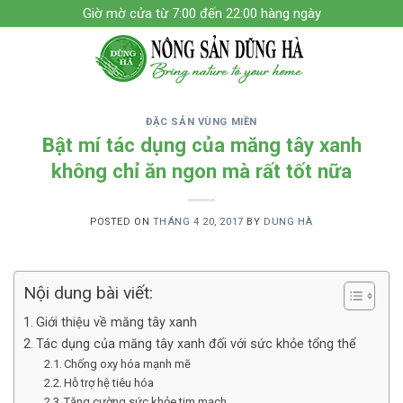
Skip
Giờ mờ cửa từ 7:00 đến 22:00 hàng ngày
to
content
ĐẶC SẢN VÙNG MIỀN
Bật mí tác dụng của măng tây xanh
không chỉ ăn ngon mà rất tốt nữa
POSTED ON
THÁNG 4 20, 2017
BY
DUNG HÀ
Nội dung bài viết:
Giới thiệu về măng tây xanh
Tác dụng của măng tây xanh đối với sức khỏe tổng thể
Chống oxy hóa mạnh mẽ
Hỗ trợ hệ tiêu hóa
Tăng cường sức khỏe tim mạch