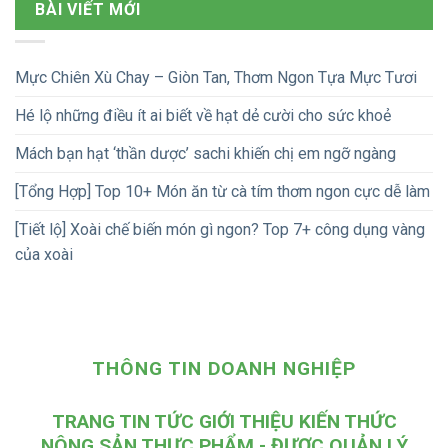
BÀI VIẾT MỚI
Mực Chiên Xù Chay – Giòn Tan, Thơm Ngon Tựa Mực Tươi
Hé lộ những điều ít ai biết về hạt dẻ cười cho sức khoẻ
Mách bạn hạt ‘thần dược’ sachi khiến chị em ngỡ ngàng
[Tổng Hợp] Top 10+ Món ăn từ cà tím thơm ngon cực dễ làm
[Tiết lộ] Xoài chế biến món gì ngon? Top 7+ công dụng vàng
của xoài
THÔNG TIN DOANH NGHIỆP
TRANG TIN TỨC GIỚI THIỆU KIẾN THỨC
NÔNG SẢN THỰC PHẨM - ĐƯỢC QUẢN LÝ