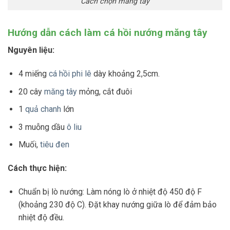
Cách chọn măng tây
Hướng dẫn cách làm cá hồi nướng măng tây
Nguyên liệu:
4 miếng
cá hồi phi lê
dày khoảng 2,5cm.
20 cây
măng tây
mỏng, cắt đuôi
1
quả chanh
lớn
3 muỗng dầu
ô liu
Muối,
tiêu đen
Cách thực hiện:
Chuẩn bị lò nướng
: Làm nóng lò ở nhiệt độ 450 độ F
(khoảng 230 độ C). Đặt khay nướng giữa lò để đảm bảo
nhiệt độ đều.