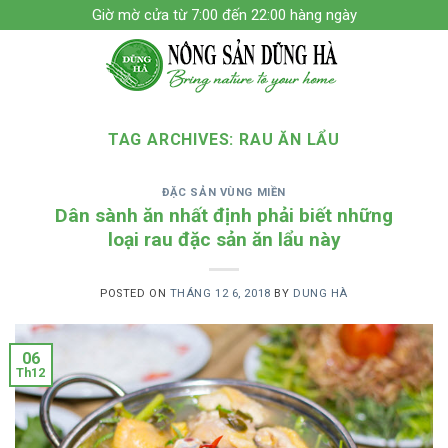
Skip
Giờ mờ cửa từ 7:00 đến 22:00 hàng ngày
to
content
TAG ARCHIVES:
RAU ĂN LẨU
ĐẶC SẢN VÙNG MIỀN
Dân sành ăn nhất định phải biết những
loại rau đặc sản ăn lẩu này
POSTED ON
THÁNG 12 6, 2018
BY
DUNG HÀ
06
Th12