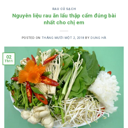
RAU CỦ SẠCH
Nguyên liệu rau ăn lẩu thập cẩm đúng bài
nhất cho chị em
POSTED ON
THÁNG MƯỜI MỘT 2, 2018
BY
DUNG HÀ
02
Th11