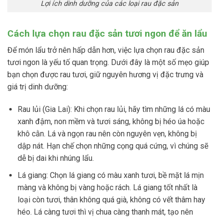
Lợi ích dinh dưỡng của các loại rau đặc sản
Cách lựa chọn rau đặc sản tươi ngon để ăn lẩu
Để món lẩu trở nên hấp dẫn hơn, việc lựa chọn rau đặc sản
tươi ngon là yếu tố quan trọng. Dưới đây là một số mẹo giúp
bạn chọn được rau tươi, giữ nguyên hương vị đặc trưng và
giá trị dinh dưỡng:
Rau lủi (Gia Lai): Khi chọn rau lủi, hãy tìm những lá có màu
xanh đậm, non mềm và tươi sáng, không bị héo úa hoặc
khô cằn. Lá và ngọn rau nên còn nguyên vẹn, không bị
dập nát. Hạn chế chọn những cọng quá cứng, vì chúng sẽ
dễ bị dai khi nhúng lẩu.
Lá giang: Chọn lá giang có màu xanh tươi, bề mặt lá mịn
màng và không bị vàng hoặc rách. Lá giang tốt nhất là
loại còn tươi, thân không quá già, không có vết thâm hay
héo. Lá càng tươi thì vị chua càng thanh mát, tạo nên