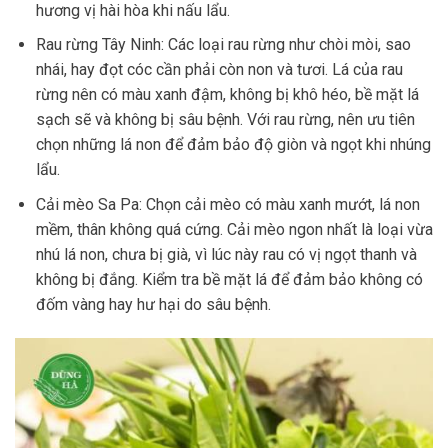
hương vị hài hòa khi nấu lẩu.
Rau rừng Tây Ninh: Các loại rau rừng như chòi mòi, sao
nhái, hay đọt cóc cần phải còn non và tươi. Lá của rau
rừng nên có màu xanh đậm, không bị khô héo, bề mặt lá
sạch sẽ và không bị sâu bệnh. Với rau rừng, nên ưu tiên
chọn những lá non để đảm bảo độ giòn và ngọt khi nhúng
lẩu.
Cải mèo Sa Pa: Chọn cải mèo có màu xanh mướt, lá non
mềm, thân không quá cứng. Cải mèo ngon nhất là loại vừa
nhú lá non, chưa bị già, vì lúc này rau có vị ngọt thanh và
không bị đắng. Kiểm tra bề mặt lá để đảm bảo không có
đốm vàng hay hư hại do sâu bệnh.