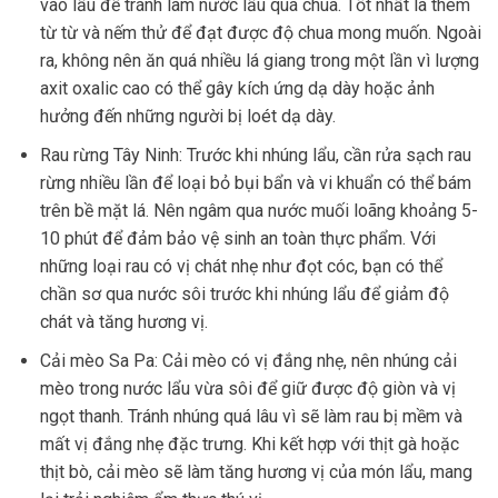
vào lẩu để tránh làm nước lẩu quá chua. Tốt nhất là thêm
từ từ và nếm thử để đạt được độ chua mong muốn. Ngoài
ra, không nên ăn quá nhiều lá giang trong một lần vì lượng
axit oxalic cao có thể gây kích ứng dạ dày hoặc ảnh
hưởng đến những người bị loét dạ dày.
Rau rừng Tây Ninh: Trước khi nhúng lẩu, cần rửa sạch rau
rừng nhiều lần để loại bỏ bụi bẩn và vi khuẩn có thể bám
trên bề mặt lá. Nên ngâm qua nước muối loãng khoảng 5-
10 phút để đảm bảo vệ sinh an toàn thực phẩm. Với
những loại rau có vị chát nhẹ như đọt cóc, bạn có thể
chần sơ qua nước sôi trước khi nhúng lẩu để giảm độ
chát và tăng hương vị.
Cải mèo Sa Pa: Cải mèo có vị đắng nhẹ, nên nhúng cải
mèo trong nước lẩu vừa sôi để giữ được độ giòn và vị
ngọt thanh. Tránh nhúng quá lâu vì sẽ làm rau bị mềm và
mất vị đắng nhẹ đặc trưng. Khi kết hợp với thịt gà hoặc
thịt bò, cải mèo sẽ làm tăng hương vị của món lẩu, mang