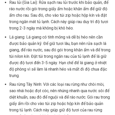
Rau lủi (Gia Lai): Rửa sạch rau lủi trước khi bảo quản, để
ráo nước rồi gói trong giấy ẩm hoặc khăn ẩm để giữ độ
ẩm cho rau. Sau đó, cho vào túi zip hoặc hộp kín và đặt
trong ngăn mát tủ lạnh. Cách này giúp rau duy trì độ tươi
trong 2-3 ngày mà không bị khô héo.
Lá giang: Lá giang có tính mỏng và dễ bị héo nên cần
được bảo quản kỹ. Để giữ tươi lâu, bạn nên rửa sạch lá
giang, để ráo nước, sau đó gói trong khăn ẩm và để trong
túi nilon kín. Đặt túi trong ngăn rau của tủ lạnh để lá giữ
được độ tươi đến 3-5 ngày. Hạn chế để lá giang ở nhiệt
độ phòng vì sẽ làm lá nhanh héo và mất đi độ chua đặc
trưng.
Rau rừng Tây Ninh: Với các loại rau rừng như chòi mòi,
sao nhái hoặc đọt cóc, nên nhúng nhanh qua nước sôi để
diệt khuẩn, sau đó để nguội và để ráo nước. Gói rau trong
giấy ẩm rồi cho vào túi zip hoặc hộp kín để bảo quản
trong tủ lạnh. Cách này giúp giữ độ tươi của rau rừng