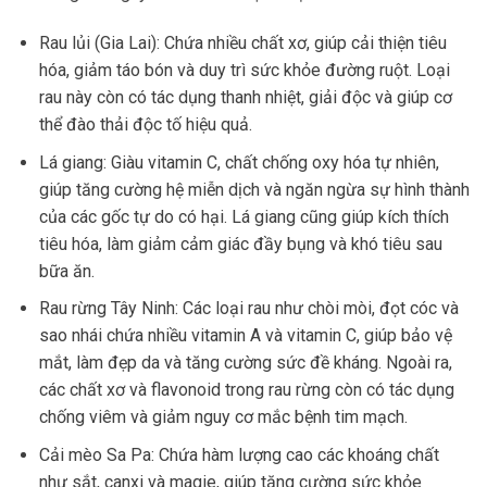
Rau lủi (Gia Lai): Chứa nhiều chất xơ, giúp cải thiện tiêu
hóa, giảm táo bón và duy trì sức khỏe đường ruột. Loại
rau này còn có tác dụng thanh nhiệt, giải độc và giúp cơ
thể đào thải độc tố hiệu quả.
Lá giang: Giàu vitamin C, chất chống oxy hóa tự nhiên,
giúp tăng cường hệ miễn dịch và ngăn ngừa sự hình thành
của các gốc tự do có hại. Lá giang cũng giúp kích thích
tiêu hóa, làm giảm cảm giác đầy bụng và khó tiêu sau
bữa ăn.
Rau rừng Tây Ninh: Các loại rau như chòi mòi, đọt cóc và
sao nhái chứa nhiều vitamin A và vitamin C, giúp bảo vệ
mắt, làm đẹp da và tăng cường sức đề kháng. Ngoài ra,
các chất xơ và flavonoid trong rau rừng còn có tác dụng
chống viêm và giảm nguy cơ mắc bệnh tim mạch.
Cải mèo Sa Pa: Chứa hàm lượng cao các khoáng chất
như sắt, canxi và magie, giúp tăng cường sức khỏe