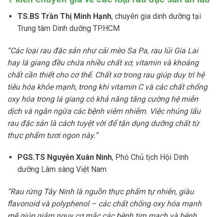
TS.BS Trần Thị Minh Hạnh
, chuyên gia dinh dưỡng tại
Trung tâm Dinh dưỡng TP.HCM
“Các loại rau đặc sản như cải mèo Sa Pa, rau lủi Gia Lai
hay lá giang đều chứa nhiều chất xơ, vitamin và khoáng
chất cần thiết cho cơ thể. Chất xơ trong rau giúp duy trì hệ
tiêu hóa khỏe mạnh, trong khi vitamin C và các chất chống
oxy hóa trong lá giang có khả năng tăng cường hệ miễn
dịch và ngăn ngừa các bệnh viêm nhiễm. Việc nhúng lẩu
rau đặc sản là cách tuyệt vời để tận dụng dưỡng chất từ
thực phẩm tươi ngon này.”
PGS.TS Nguyễn Xuân Ninh
, Phó Chủ tịch Hội Dinh
dưỡng Lâm sàng Việt Nam
“Rau rừng Tây Ninh là nguồn thực phẩm tự nhiên, giàu
flavonoid và polyphenol – các chất chống oxy hóa mạnh
mẽ giúp giảm nguy cơ mắc các bệnh tim mạch và bệnh