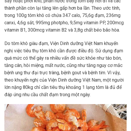
sấy hoặc phơi khô, phần nước trong tôm bay hơi đi và các
thành phần còn lại tăng lên gấp hơn ba lần. Theo ước tính,
trong 100g tôm khô có chứa 347 calo, 75,6g đạm, 236mg
canxi, 4,6g sắt, 995mg photpho, 9,5mg vitamin PP, 200mcg
vitamin B1, 300mcg vitamin B2 và 3,8g chất béo bão hòa.
Do tôm khô giàu đạm, Viện Dinh dưỡng Việt Nam khuyến
nghị việc tiêu thụ tôm khô cần được điều độ. Sử dụng đạm
quá mức có thể gây ra nhiều vấn đề sức khỏe như táo bón,
tăng cân, hôi miệng, mất nước, cũng như tăng nguy cơ mắc
bệnh ung thư đại trực tràng, bệnh gout và bệnh tim. Vì vậy,
theo khuyến nghị của Viện Dinh dưỡng Việt Nam, một người
lớn nặng 80kg chỉ cần tiêu thụ khoảng 1 lạng tôm là đủ để
đáp ứng nhu cầu chất đạm trong một ngày.