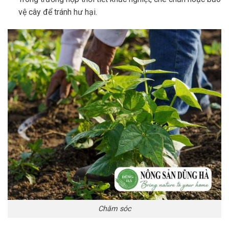
vệ cây để tránh hư hại.
Chăm sóc