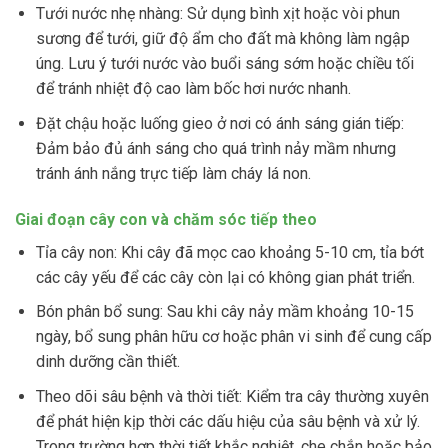
Tưới nước nhẹ nhàng: Sử dụng bình xịt hoặc vòi phun
sương để tưới, giữ độ ẩm cho đất mà không làm ngập
úng. Lưu ý tưới nước vào buổi sáng sớm hoặc chiều tối
để tránh nhiệt độ cao làm bốc hơi nước nhanh.
Đặt chậu hoặc luống gieo ở nơi có ánh sáng gián tiếp:
Đảm bảo đủ ánh sáng cho quá trình nảy mầm nhưng
tránh ánh nắng trực tiếp làm cháy lá non.
Giai đoạn cây con và chăm sóc tiếp theo
Tỉa cây non: Khi cây đã mọc cao khoảng 5-10 cm, tỉa bớt
các cây yếu để các cây còn lại có không gian phát triển.
Bón phân bổ sung: Sau khi cây nảy mầm khoảng 10-15
ngày, bổ sung phân hữu cơ hoặc phân vi sinh để cung cấp
dinh dưỡng cần thiết.
Theo dõi sâu bệnh và thời tiết: Kiểm tra cây thường xuyên
để phát hiện kịp thời các dấu hiệu của sâu bệnh và xử lý.
Trong trường hợp thời tiết khắc nghiệt, che chắn hoặc bảo