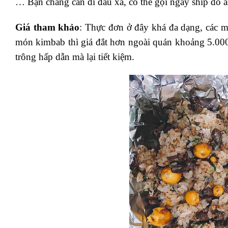
… Bạn chẳng cần đi đâu xa, có thể gọi ngay ship đồ ăn 
Giá tham khảo
: Thực đơn ở đây khá đa dạng, các m
món kimbab thì giá đắt hơn ngoài quán khoảng 5.000 
trông hấp dẫn mà lại tiết kiệm.