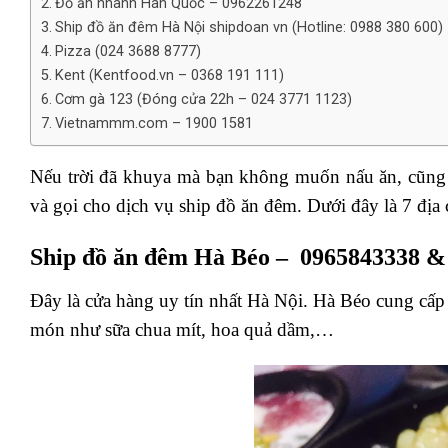
Đồ ăn nhanh Hàn Quốc – 0962261248
Ship đồ ăn đêm Hà Nội shipdoan vn (Hotline: 0988 380 600)
Pizza (024 3688 8777)
Kent (Kentfood.vn – 0368 191 111)
Cơm gà 123 (Đóng cửa 22h – 024 3771 1123)
Vietnammm.com – 1900 1581
Nếu trời đã khuya mà bạn không muốn nấu ăn, cũng k
và gọi cho dịch vụ ship đồ ăn đêm. Dưới đây là 7 địa
Ship đồ ăn đêm Hà Béo – 0965843338 &
Đây là cửa hàng uy tín nhất Hà Nội. Hà Béo cung cấp 
món như sữa chua mít, hoa quả dầm,…