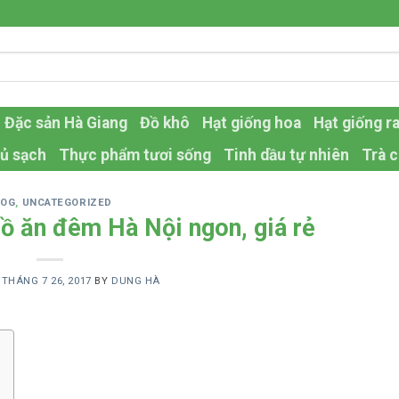
Đặc sản Hà Giang
Đồ khô
Hạt giống hoa
Hạt giống r
ủ sạch
Thực phẩm tươi sống
Tinh dầu tự nhiên
Trà c
LOG
,
UNCATEGORIZED
đồ ăn đêm Hà Nội ngon, giá rẻ
N
THÁNG 7 26, 2017
BY
DUNG HÀ