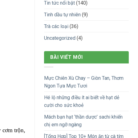
Tin tức nổi bật
(140)
Tinh dầu tự nhiên
(9)
Trà các loại
(36)
Uncategorized
(4)
BÀI VIẾT MỚI
Mực Chiên Xù Chay – Giòn Tan, Thơm
Ngon Tựa Mực Tươi
Hé lộ những điều ít ai biết về hạt dẻ
cười cho sức khoẻ
Mách bạn hạt ‘thần dược’ sachi khiến
chị em ngỡ ngàng
y cơm trộn,
[Tổng Hợp] Top 10+ Món ăn từ cà tím