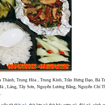
 Thành, Trung Hòa , Trung Kính, Trần Hưng Đạo, Bà Tr
 Hà , Láng, Tây Sơn, Nguyễn Lương Bằng, Nguyễn Chí 
.
ủ yếu từ
thịt gà
, thịt lợn và thịt bò: cơm gà, đùi gà, cánh 