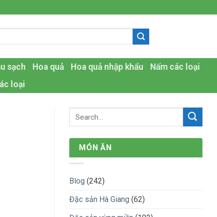
-
au sạch
Hoa quả
Hoa quả nhập khẩu
Nấm các loại
ác loại
MÓN ĂN
Blog
(242)
Đặc sản Hà Giang
(62)