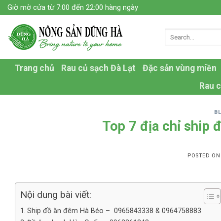
Skip
Giờ mờ cửa từ 7:00 đến 22:00 hàng ngày
to
content
Trang chủ
Rau củ sạch Đà Lạt
Đặc sản vùng miền
Rau c
B
Top 7 địa chỉ ship 
POSTED O
Nội dung bài viết:
Ship đồ ăn đêm Hà Béo – 0965843338 & 0964758883