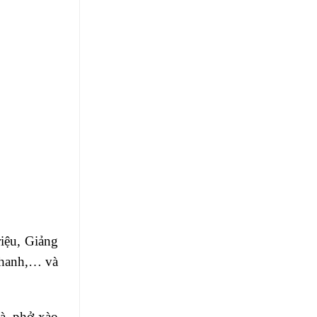
iệu, Giảng
Thanh,… và
gà, phở xào