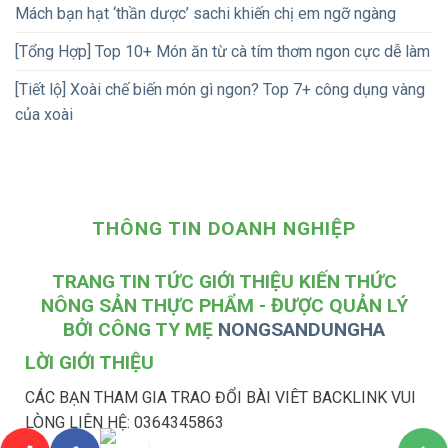
Mách bạn hạt ‘thần dược’ sachi khiến chị em ngỡ ngàng
[Tổng Hợp] Top 10+ Món ăn từ cà tím thơm ngon cực dễ làm
[Tiết lộ] Xoài chế biến món gì ngon? Top 7+ công dụng vàng
của xoài
THÔNG TIN DOANH NGHIỆP
TRANG TIN TỨC GIỚI THIỆU KIẾN THỨC
NÔNG SẢN THỰC PHẨM - ĐƯỢC QUẢN LÝ
BỞI CÔNG TY MẸ
NONGSANDUNGHA
LỜI GIỚI THIỆU
CÁC BẠN THAM GIA TRAO ĐỔI BÀI VIÊT BACKLINK VUI
LÒNG LIÊN HỆ: 0364345863