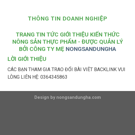
THÔNG TIN DOANH NGHIỆP
TRANG TIN TỨC GIỚI THIỆU KIẾN THỨC
NÔNG SẢN THỰC PHẨM - ĐƯỢC QUẢN LÝ
BỞI CÔNG TY MẸ
NONGSANDUNGHA
LỜI GIỚI THIỆU
CÁC BẠN THAM GIA TRAO ĐỔI BÀI VIÊT BACKLINK VUI
LÒNG LIÊN HỆ: 0364345863
Design by nongsandungha.com