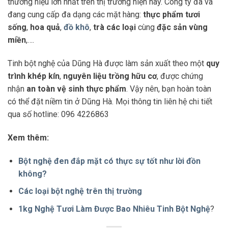
thương hiệu lớn nhất trên thị trường hiện nay. Công ty đã và
đang cung cấp đa dạng các mặt hàng:
thực phẩm tươi
sống
,
hoa quả
,
đồ khô
,
trà các loại
cùng
đặc sản vùng
miền
,….
Tinh bột nghệ của Dũng Hà được làm sản xuất theo một
quy
trình khép kín
,
nguyên liệu trồng hữu cơ
, được chứng
nhận
an toàn vệ sinh thực phẩm
. Vậy nên, bạn hoàn toàn
có thể đặt niềm tin ở Dũng Hà. Mọi thông tin liên hệ chi tiết
qua số hotline: 096 4226863
Xem thêm:
Bột nghệ đen đắp mặt có thực sự tốt như lời đồn
không?
Các loại bột nghệ trên thị trường
1kg Nghệ Tươi Làm Được Bao Nhiêu Tinh Bột Nghệ
?