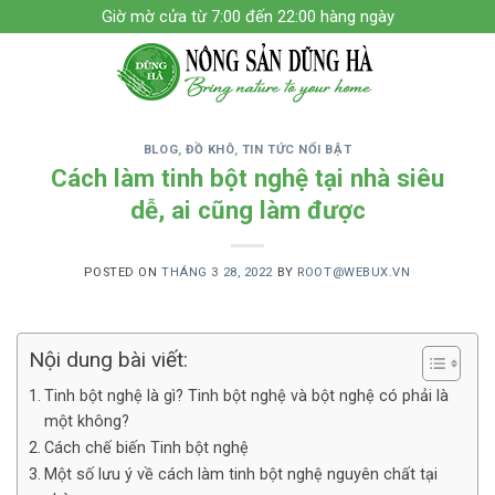
Skip
Giờ mờ cửa từ 7:00 đến 22:00 hàng ngày
to
content
BLOG
,
ĐỒ KHÔ
,
TIN TỨC NỔI BẬT
Cách làm tinh bột nghệ tại nhà siêu
dễ, ai cũng làm được
POSTED ON
THÁNG 3 28, 2022
BY
ROOT@WEBUX.VN
Nội dung bài viết:
Tinh bột nghệ là gì? Tinh bột nghệ và bột nghệ có phải là
một không?
Cách chế biến Tinh bột nghệ
Một số lưu ý về cách làm tinh bột nghệ nguyên chất tại