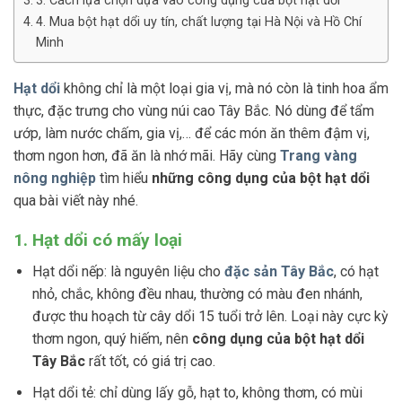
3. Cách lựa chọn dựa vào công dụng của bột hạt dổi
4. Mua bột hạt dổi uy tín, chất lượng tại Hà Nội và Hồ Chí
Minh
Hạt dổi
không chỉ là một loại gia vị, mà nó còn là tinh hoa ẩm
thực, đặc trưng cho vùng núi cao Tây Bắc. Nó dùng để tẩm
ướp, làm nước chấm, gia vị,… để các món ăn thêm đậm vị,
thơm ngon hơn, đã ăn là nhớ mãi. Hãy cùng
Trang vàng
nông nghiệp
tìm hiểu
những công dụng của bột hạt dổi
qua bài viết này nhé.
1. Hạt dổi có mấy loại
Hạt dổi nếp: là nguyên liệu cho
đặc sản Tây Bắc
, có hạt
nhỏ, chắc, không đều nhau, thường có màu đen nhánh,
được thu hoạch từ cây dổi 15 tuổi trở lên. Loại này cực kỳ
thơm ngon, quý hiếm, nên
công dụng của bột hạt dổi
Tây Bắc
rất tốt, có giá trị cao.
Hạt dổi tẻ: chỉ dùng lấy gỗ, hạt to, không thơm, có mùi