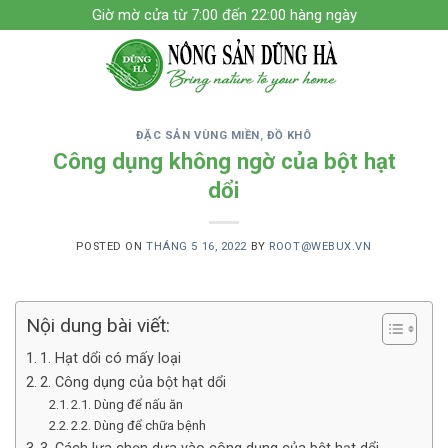
Skip
Giờ mờ cửa từ 7:00 đến 22:00 hàng ngày
to
content
ĐẶC SẢN VÙNG MIỀN
,
ĐỒ KHÔ
Công dụng không ngờ của bột hạt
dổi
POSTED ON
THÁNG 5 16, 2022
BY
ROOT@WEBUX.VN
Nội dung bài viết:
1. Hạt dổi có mấy loại
2. Công dụng của bột hạt dổi
2.1. Dùng để nấu ăn
2.2. Dùng để chữa bệnh