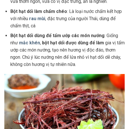
vừa thơm ngon, vừa có vị đặc trưng, ăn là nghiền.
Bột hạt dổi làm chẩm chéo
: Là loại nước chấm kết hợp
với nhiều
rau mùi
, đặc trưng của người Thái, dùng để
chấm thịt, cá
Bột hạt dổi dùng để tẩm ướp các món nướng
: Giống
như
mắc khén
,
bột hạt dổi được dùng để
làm
gia vị tẩm
ướp các món nướng, tạo nên hương vị độc đáo, thơm
ngon. Chú ý lúc nướng nên để lửa nhỏ vì hạt dổi dễ cháy,
không còn hương vị tự nhiên nữa.