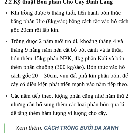
Trồng được 2 năm tuổi trở đi, khoảng tháng 4 và
tháng 9 hằng năm nên cắt bỏ bớt cành và lá thừa,
bón thêm 15kg phân NPK, 4kg phần Kali và bón
thêm phân chuồng (300 kg/sào). Bón thúc vào hố
cách gốc 20 – 30cm, vun đất phủ kín phân bón, để
cây có điều kiện phát triển mạnh vào năm tiếp theo.
Các năm tiếp theo, lượng phân cũng như năm thứ 2
nhưng cần bổ sung thêm các loại phân bón qua lá
để tăng thêm hàm lượng vi lượng cho cây.
Xem thêm:
CÁCH TRỒNG BƯỞI DA XANH
HIỆU QUẢ CHO NĂNG XUẤT CAO
2.3 Phòng trừ sâu bệnh cho Đinh Lăng