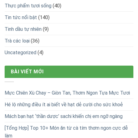
Trà các loại
(36)
Uncategorized
(4)
BÀI VIẾT MỚI
Mực Chiên Xù Chay – Giòn Tan, Thơm Ngon Tựa Mực Tươi
Hé lộ những điều ít ai biết về hạt dẻ cười cho sức khoẻ
Mách bạn hạt ‘thần dược’ sachi khiến chị em ngỡ ngàng
[Tổng Hợp] Top 10+ Món ăn từ cà tím thơm ngon cực dễ
làm
[Tiết lộ] Xoài chế biến món gì ngon? Top 7+ công dụng vàng
của xoài