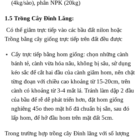
Trồng bằng cây giống trực tiếp trên đất đều được
Cấy trực tiếp bằng hom giống: chọn những cành
bánh tẻ, cành vừa hóa nâu, không bị sâu, sử dụng
kéo sắc để cắt hai đầu của cành giâm hom, nên chặt
từng đoạn với chiều cao khoảng từ 15-20cm, trên
cành có khoảng từ 3-4 mắt lá. Tránh làm dập 2 đầu
của bầu để rễ dễ phát triển hơn, đặt hom giống
nghiêng 45o theo mặt hố đã chuẩn bị sẵn, sau đó
lấp hom, để hở đầu hom trên mặt đất 5cm.
Trong trường hợp trồng cây Đinh lăng với số lượng
lớn, thì nên cày cho đất tơi xốp, luống cao 20-25cm
và rạch sâu 15 cm, khoảng cách giữa các hố trồng là
50 cm, đặt hom giống theo chiều luống.