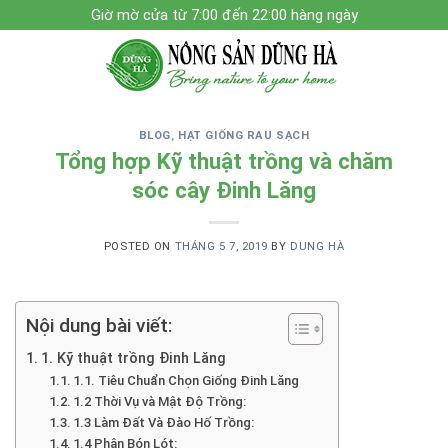
Skip
Giờ mờ cửa từ 7:00 đến 22:00 hàng ngày
to
content
BLOG
,
HẠT GIỐNG RAU SẠCH
Tổng hợp Kỹ thuật trồng và chăm
sóc cây Đinh Lăng
POSTED ON
THÁNG 5 7, 2019
BY
DUNG HÀ
Nội dung bài viết:
1. Kỹ thuật trồng Đinh Lăng
1.1. Tiêu Chuẩn Chọn Giống Đinh Lăng
1.2 Thời Vụ và Mật Độ Trồng:
1.3 Làm Đất Và Đào Hố Trồng:
1.4 Phân Bón Lót: