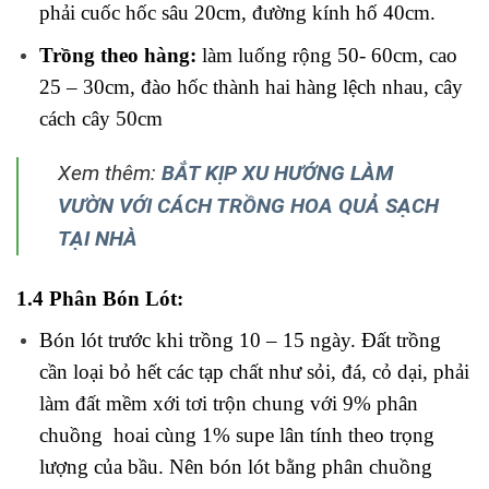
cách cây 50cm
Xem thêm:
BẮT KỊP XU HƯỚNG LÀM
VƯỜN VỚI CÁCH TRỒNG HOA QUẢ SẠCH
TẠI NHÀ
1.4 Phân Bón Lót:
Bón lót trước khi trồng 10 – 15 ngày. Đất trồng
cần loại bỏ hết các tạp chất như sỏi, đá, cỏ dại, phải
làm đất mềm xới tơi trộn chung với 9% phân
chuồng hoai cùng 1% supe lân tính theo trọng
lượng của bầu. Nên bón lót bằng phân chuồng
(4kg/sào), phân NPK (20kg)
1.5 Trồng Cây Đinh Lăng:
Có thể giâm trực tiếp vào các bầu đất nilon hoặc