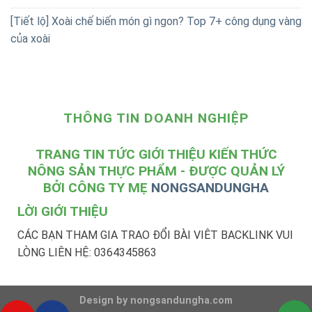
THÔNG TIN DOANH NGHIỆP
TRANG TIN TỨC GIỚI THIỆU KIẾN THỨC
NÔNG SẢN THỰC PHẨM - ĐƯỢC QUẢN LÝ
BỞI CÔNG TY MẸ
NONGSANDUNGHA
LỜI GIỚI THIỆU
CÁC BẠN THAM GIA TRAO ĐỔI BÀI VIÊT BACKLINK VUI
LÒNG LIÊN HỆ: 0364345863
Design by nongsandungha.com