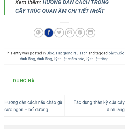
This entry was posted in
Blog
,
Hạt giống rau sạch
and tagged
bài thuốc
đinh lăng
,
đinh lăng
,
kỹ thuật chăm sóc
,
kỹ thuật trồng
.
DUNG HÀ
Hướng dẫn cách nấu cháo gà
Tác dụng thần kỳ của cây
cực ngon – bổ dưỡng
đinh lăng
Để lại một bình luận
Email của bạn sẽ không được hiển thị công khai.
Các
trường bắt buộc được đánh dấu
*