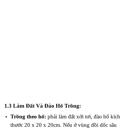
1.3 Làm Đất Và Đào Hố Trồng:
Trồng theo hố:
phải làm đất xới tơi, đào hố kích
thước 20 x 20 x 20cm. Nếu ở vùng đồi dốc sâu
phải cuốc hốc sâu 20cm, đường kính hố 40cm.
Trồng theo hàng:
làm luống rộng 50- 60cm, cao
25 – 30cm, đào hốc thành hai hàng lệch nhau, cây