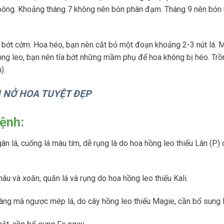
o bông. Khoảng tháng 7 không nên bón phân đạm. Tháng 9 nên bón n
để bớt cớm. Hoa héo, bạn nên cắt bỏ một đoạn khoảng 2-3 nút lá.
hồng leo, bạn nên tỉa bớt những mầm phụ để hoa không bị héo. Trồ
).
N NỞ HOA TUYỆT ĐẸP
ệnh:
n lá, cuống lá màu tím, dễ rụng là do hoa hồng leo thiếu Lân (P)
u và xoăn, quăn lá và rụng do hoa hồng leo thiếu Kali.
 vàng mà ngược mép lá, do cây hồng leo thiếu Magie, cần bổ sung