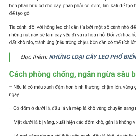
bón phân hữu cơ cho cây, phân phải có đạm, lân, kali để tạ
để tạo gỗ.
Tỉa cành: đối với hồng leo chỉ cần tỉa bớt một số cành nhỏ 
những nút này sẽ làm cây yếu đi và ra hoa nhỏ. Đối với hoa 
đất khô ráo, tránh úng (nếu trồng chậu, bồn cần có thể tích lớn
Đọc thêm:
NHỮNG LOẠI CÂY LEO PHỔ BIẾ
Cách phòng chống, ngăn ngừa sâu b
– Nếu lá có màu xanh đậm hơn bình thường, chậm lớn, vàng gâ
ngay.
– Có đốm ở dưới lá, đầu lá và mép lá khô vàng chuyển sang nâ
– Mặt dưới lá bị vàng, xuất hiện các đốm khô, gân lá không