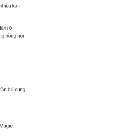
hiều kali
 Mầm ở
ng hồng nơi
 cần bổ sung
 Magie.