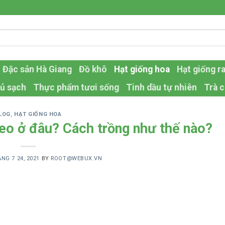
Đặc sản Hà Giang
Đồ khô
Hạt giống hoa
Hạt giống r
ủ sạch
Thực phẩm tươi sống
Tinh dầu tự nhiên
Trà c
LOG
,
HẠT GIỐNG HOA
eo ở đâu? Cách trồng như thế nào?
NG 7 24, 2021
BY
ROOT@WEBUX.VN