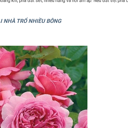
oáng khí, pha đất sét, nhiều nắng và nơi ấm áp. Nếu đất thịt pha 
I NHÀ TRỔ NHIỀU BÔNG