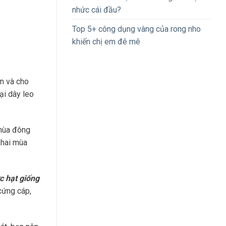
nhức cái đầu?
Top 5+ công dụng vàng của rong nho
khiến chị em đê mê
n và cho
ại dây leo
 mùa đông
 hai mùa
 hạt giống
 cứng cáp,