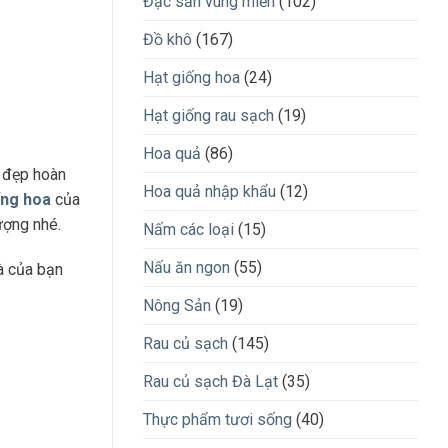
Đặc sản vùng miền
(102)
Đồ khô
(167)
Hạt giống hoa
(24)
Hạt giống rau sạch
(19)
Hoa quả
(86)
ẻ đẹp hoàn
Hoa quả nhập khẩu
(12)
ống hoa
của
ượng nhé.
Nấm các loại
(15)
Nấu ăn ngon
(55)
hà của bạn
Nông Sản
(19)
Rau củ sạch
(145)
Rau củ sạch Đà Lạt
(35)
Thực phẩm tươi sống
(40)