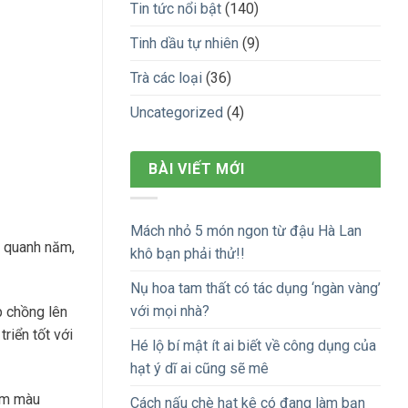
Tin tức nổi bật
(140)
Tinh dầu tự nhiên
(9)
Trà các loại
(36)
Uncategorized
(4)
BÀI VIẾT MỚI
Mách nhỏ 5 món ngon từ đậu Hà Lan
a quanh năm,
khô bạn phải thử!!
Nụ hoa tam thất có tác dụng ‘ngàn vàng’
với mọi nhà?
p chồng lên
riển tốt với
Hé lộ bí mật ít ai biết về công dụng của
hạt ý dĩ ai cũng sẽ mê
gam màu
Cách nấu chè hạt kê có đang làm bạn