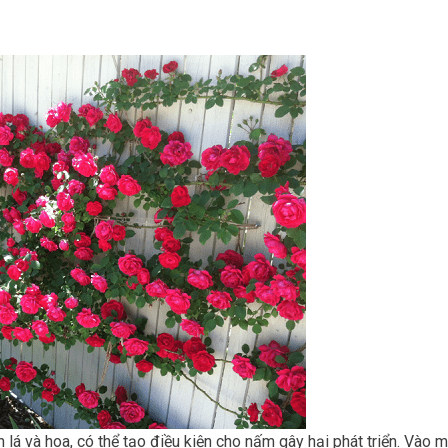
 lá và hoa, có thể tạo điều kiện cho nấm gây hại phát triển. Vào 