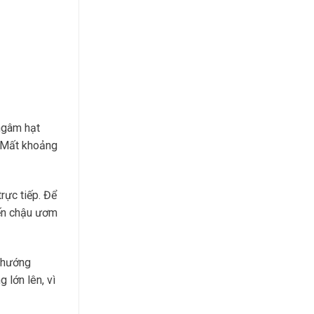
 ngâm hạt
 Mất khoảng
rực tiếp. Để
iến chậu ươm
ở hướng
 lớn lên, vì