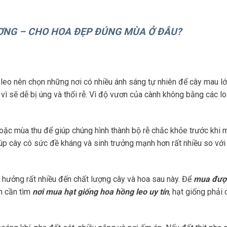
ỢNG – CHO HOA ĐẸP ĐÚNG MÙA Ở ĐÂU?
leo nên chọn những nơi có nhiều ánh sáng tự nhiên để cây mau lớ
ì sẽ dễ bị úng và thối rễ. Vì độ vươn của cành không bằng các lo
oặc mùa thu để giúp chúng hình thành bộ rễ chắc khỏe trước khi
giúp cây có sức đề kháng và sinh trưởng mạnh hơn rất nhiều so với
 hưởng rất nhiều đến chất lượng cây và hoa sau này. Để
mua được
n cần tìm
nơi mua hạt giống hoa hồng leo uy tín
, hạt giống phải