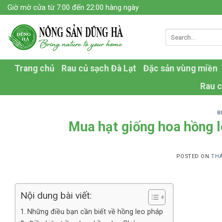
Skip
Giờ mờ cửa từ 7:00 đến 22:00 hàng ngày
to
content
Trang chủ
Rau củ sạch Đà Lạt
Đặc sản vùng miền
Rau c
B
Mua hạt giống hoa hồng l
POSTED ON
THÁ
Nội dung bài viết:
Những điều bạn cần biết về hồng leo pháp