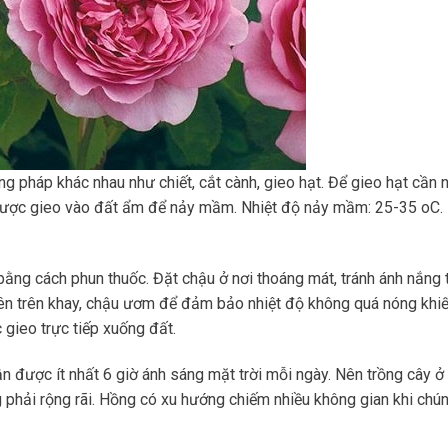
g pháp khác nhau như chiết, cắt cành, gieo hạt. Để gieo hạt cần
ược gieo vào đất ẩm để nảy mầm. Nhiệt độ nảy mầm: 25-35 oC.
g cách phun thuốc. Đặt chậu ở nơi thoáng mát, tránh ánh nắng t
 lên trên khay, chậu ươm để đảm bảo nhiệt độ không quá nóng kh
gieo trực tiếp xuống đất.
hận được ít nhất 6 giờ ánh sáng mặt trời mỗi ngày. Nên trồng cây 
hải rộng rãi. Hồng có xu hướng chiếm nhiều không gian khi chúng