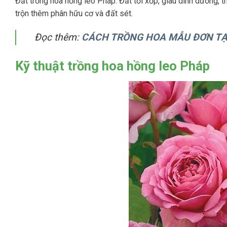
Đất trồng hoa hồng leo Pháp: Đất tơi xốp, giàu dinh dưỡng, th
trộn thêm phân hữu cơ và đất sét.
Đọc thêm:
CÁCH TRỒNG HOA MẪU ĐƠN TẠ
Kỹ thuật trồng hoa hồng leo Pháp