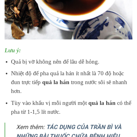
Lưu ý:
Quả bị vỡ không nên để lâu dễ hỏng.
Nhiệt độ để pha quả la hán ít nhất là 70 độ hoặc
đun trực tiếp
quả la hán
trong nước sôi sẽ nhanh
hơn.
Tùy vào khẩu vị mỗi người một
quả la hán
có thể
pha từ 1-1,5 lít nước.
Xem thêm:
TÁC DỤNG CỦA TRẦN BÌ VÀ
NHỮNG BÀI THUỐC CHỮA BỆNH HIỆU