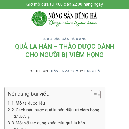
Skip
Giờ mờ cửa từ 7:00 đến 22:00 hàng ngày
to
content
BLOG
,
ĐẶC SẢN HÀ GIANG
QUẢ LA HÁN – THẢO DƯỢC DÀNH
CHO NGƯỜI BỊ VIÊM HỌNG
POSTED ON
THÁNG 5 20, 2019
BY
DUNG HÀ
Nội dung bài viết:
1. Mô tả dược liệu
2. Cách nấu nước quả la hán điều trị viêm họng
Lưu ý:
3. Một số tác dụng khác của quả la hán