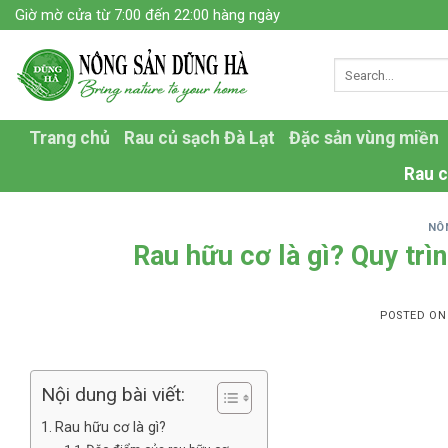
Skip
Giờ mờ cửa từ 7:00 đến 22:00 hàng ngày
to
content
Trang chủ
Rau củ sạch Đà Lạt
Đặc sản vùng miền
Rau c
NÔ
Rau hữu cơ là gì? Quy trì
POSTED O
Nội dung bài viết:
Rau hữu cơ là gì?