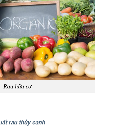
Rau hữu cơ
uất rau thủy canh