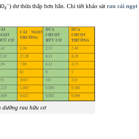
–
) dư thừa thấp hơn hẳn. Chi tiết khảo sát
rau cải ngọt
NO
3
 dưỡng rau hữu cơ