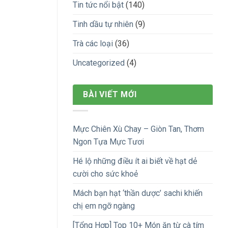
Tin tức nổi bật
(140)
Tinh dầu tự nhiên
(9)
Trà các loại
(36)
Uncategorized
(4)
BÀI VIẾT MỚI
Mực Chiên Xù Chay – Giòn Tan, Thơm
Ngon Tựa Mực Tươi
Hé lộ những điều ít ai biết về hạt dẻ
cười cho sức khoẻ
Mách bạn hạt ‘thần dược’ sachi khiến
chị em ngỡ ngàng
[Tổng Hợp] Top 10+ Món ăn từ cà tím