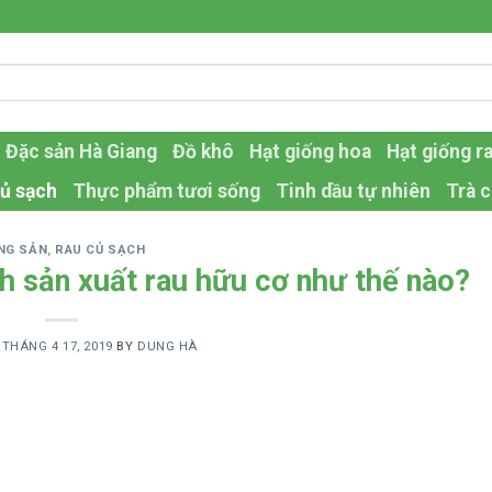
Đặc sản Hà Giang
Đồ khô
Hạt giống hoa
Hạt giống r
ủ sạch
Thực phẩm tươi sống
Tinh dầu tự nhiên
Trà c
NG SẢN
,
RAU CỦ SẠCH
nh sản xuất rau hữu cơ như thế nào?
N
THÁNG 4 17, 2019
BY
DUNG HÀ