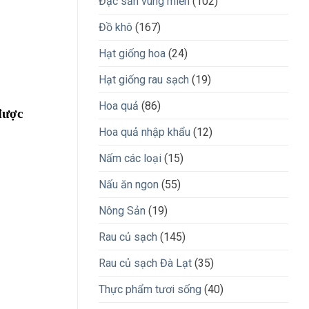
Đặc sản vùng miền
(102)
Đồ khô
(167)
Hạt giống hoa
(24)
Hạt giống rau sạch
(19)
Hoa quả
(86)
được
Hoa quả nhập khẩu
(12)
Nấm các loại
(15)
Nấu ăn ngon
(55)
Nông Sản
(19)
Rau củ sạch
(145)
Rau củ sạch Đà Lạt
(35)
Thực phẩm tươi sống
(40)