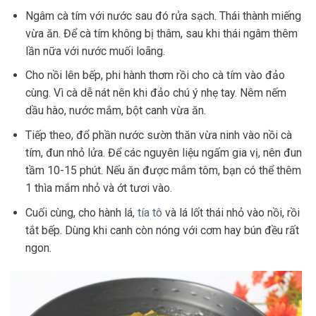
Ngâm cà tím với nước sau đó rửa sạch. Thái thành miếng
vừa ăn. Để cà tím không bị thâm, sau khi thái ngâm thêm
lần nữa với nước muối loãng.
Cho nồi lên bếp, phi hành thơm rồi cho cà tím vào đảo
cùng. Vì cà dễ nát nên khi đảo chú ý nhẹ tay. Nêm nếm
dầu hào, nước mắm, bột canh vừa ăn.
Tiếp theo, đổ phần nước sườn thăn vừa ninh vào nồi cà
tím, đun nhỏ lửa. Để các nguyên liệu ngấm gia vị, nên đun
tầm 10-15 phút. Nếu ăn được mắm tôm, bạn có thể thêm
1 thìa mắm nhỏ và ớt tươi vào.
Cuối cùng, cho hành lá,
tía tô
và lá lốt thái nhỏ vào nồi, rồi
tắt bếp. Dùng khi canh còn nóng với cơm hay bún đều rất
ngon.