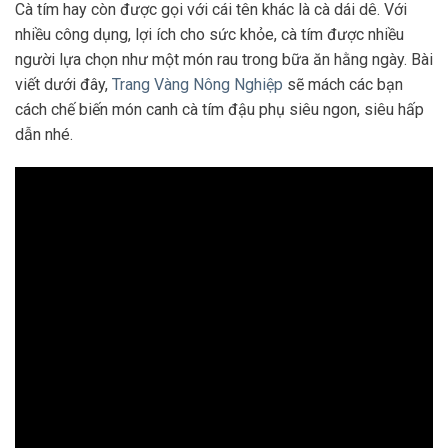
Cà tím hay còn được gọi với cái tên khác là cà dái dê. Với
nhiều công dụng, lợi ích cho sức khỏe, cà tím được nhiều
người lựa chọn như một món rau trong bữa ăn hằng ngày. Bài
viết dưới đây,
Trang Vàng Nông Nghiệp
sẽ mách các bạn
cách chế biến món canh cà tím đậu phụ siêu ngon, siêu hấp
dẫn nhé.