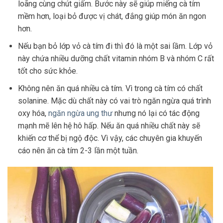
loãng cùng chút giấm. Bước này sẽ giúp miếng cà tím
mềm hơn, loại bỏ được vị chát, đắng giúp món ăn ngon
hơn.
Nếu bạn bỏ lớp vỏ cà tím đi thì đó là một sai lầm. Lớp vỏ
này chứa nhiều dưỡng chất vitamin nhóm B và nhóm C rất
tốt cho sức khỏe.
Không nên ăn quá nhiều cà tím. Vì trong cà tím có chất
solanine. Mặc dù chất này có vai trò ngăn ngừa quá trình
oxy hóa,
ngăn ngừa ung thư
nhưng nó lại có tác động
mạnh mẽ lên hệ hô hấp. Nếu ăn quá nhiều chất này sẽ
khiến cơ thể bị ngộ độc. Vì vậy, các chuyên gia khuyến
cáo nên ăn cà tím 2-3 lần một tuần.