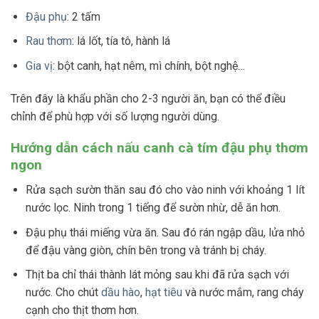
Đậu phụ
: 2 tấm
Rau thơm
: lá lốt, tía tô, hành lá
Gia vị
: bột canh, hạt nêm, mì chính, bột nghệ…
Trên đây là khẩu phần cho 2-3 người ăn, bạn có thể điều
chỉnh để phù hợp với số lượng người dùng.
Hướng dẫn cách nấu canh cà tím đậu phụ thơm
ngon
Rửa sạch sườn thăn sau đó cho vào ninh với khoảng 1 lít
nước lọc. Ninh trong 1 tiếng để sườn nhừ, dễ ăn hơn.
Đậu phụ thái miếng vừa ăn. Sau đó rán ngập dầu, lửa nhỏ
để đậu vàng giòn, chín bên trong và tránh bị cháy.
Thịt ba chỉ thái thành lát mỏng sau khi đã rửa sạch với
nước. Cho chút
dầu hào
,
hạt tiêu
và nước mắm, rang cháy
cạnh cho thịt thơm hơn.