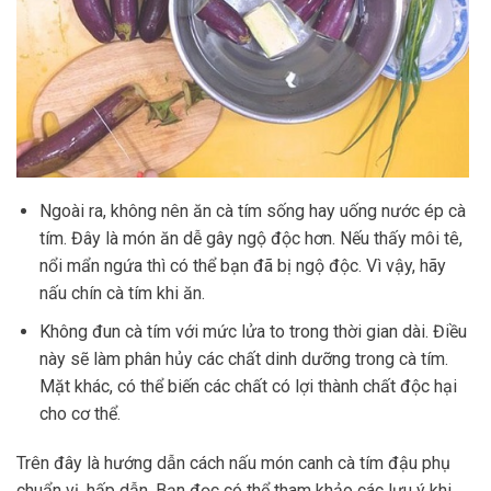
Ngoài ra, không nên ăn cà tím sống hay uống nước ép cà
tím. Đây là món ăn dễ gây ngộ độc hơn. Nếu thấy môi tê,
nổi mẩn ngứa thì có thể bạn đã bị ngộ độc. Vì vậy, hãy
nấu chín cà tím khi ăn.
Không đun cà tím với mức lửa to trong thời gian dài. Điều
này sẽ làm phân hủy các chất dinh dưỡng trong cà tím.
Mặt khác, có thể biến các chất có lợi thành chất độc hại
cho cơ thể.
Trên đây là hướng dẫn cách nấu món canh cà tím đậu phụ
chuẩn vị, hấp dẫn. Bạn đọc có thể tham khảo các lưu ý khi