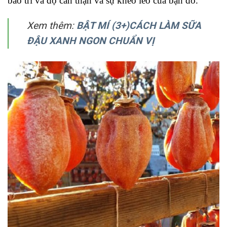
bảo trì và độ cẩn thận và sự khéo léo của bạn đó.
Xem thêm:
BẬT MÍ (3+)CÁCH LÀM SỮA
ĐẬU XANH NGON CHUẨN VỊ