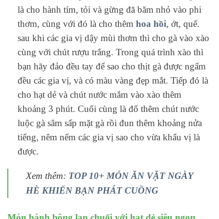
là cho hành tím, tỏi và gừng đã băm nhỏ vào phi
thơm, cùng với đó là cho thêm
hoa hồi
, ớt, quế.
sau khi các gia vị dậy mùi thơm thì cho gà vào xào
cùng với chút rượu trắng. Trong quá trình xào thì
bạn hãy đảo đều tay để sao cho thịt gà được ngấm
đều các gia vị, và có màu vàng đẹp mắt. Tiếp đó là
cho hạt dẻ và chút nước mắm vào xào thêm
khoảng 3 phút. Cuối cùng là đổ thêm chút nước
luộc gà sâm sấp mặt gà rồi đun thêm khoảng nửa
tiếng, nêm nếm các gia vị sao cho vừa khẩu vị là
được.
Xem thêm:
TOP 10+ MÓN ĂN VẶT NGÀY
HÈ KHIẾN BẠN PHÁT CUỒNG
Món bánh bông lan chuối với hạt dẻ siêu ngon