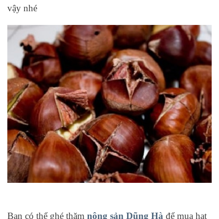
vậy nhé
Bạn có thể ghé thăm
nông sản Dũng Hà
để mua hạt