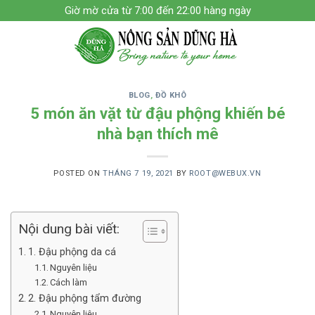
Skip
Giờ mờ cửa từ 7:00 đến 22:00 hàng ngày
to
content
BLOG
,
ĐỒ KHÔ
5 món ăn vặt từ đậu phộng khiến bé
nhà bạn thích mê
POSTED ON
THÁNG 7 19, 2021
BY
ROOT@WEBUX.VN
Nội dung bài viết:
1. Đậu phộng da cá
Nguyên liệu
Cách làm
2. Đậu phộng tẩm đường
Nguyên liệu