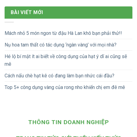
BÀI VIẾT MỚI
Mách nhỏ 5 món ngon từ đậu Hà Lan khô bạn phải thử!!
Nụ hoa tam thất có tác dụng ‘ngàn vàng’ với mọi nhà?
Hé lộ bí mật ít ai biết về công dụng của hạt ý dĩ ai cũng sẽ
mê
Cách nấu chè hạt kê có đang làm bạn nhức cái đầu?
Top 5+ công dụng vàng của rong nho khiến chị em đê mê
THÔNG TIN DOANH NGHIỆP