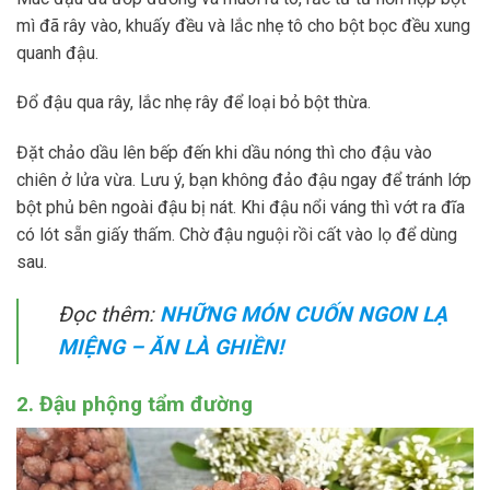
mì đã rây vào, khuấy đều và lắc nhẹ tô cho bột bọc đều xung
quanh đậu.
Đổ đậu qua rây, lắc nhẹ rây để loại bỏ bột thừa.
Đặt chảo dầu lên bếp đến khi dầu nóng thì cho đậu vào
chiên ở lửa vừa. Lưu ý, bạn không đảo đậu ngay để tránh lớp
bột phủ bên ngoài đậu bị nát. Khi đậu nổi váng thì vớt ra đĩa
có lót sẵn giấy thấm. Chờ đậu nguội rồi cất vào lọ để dùng
sau.
Đọc thêm:
NHỮNG MÓN CUỐN NGON LẠ
MIỆNG – ĂN LÀ GHIỀN!
2. Đậu phộng tẩm đường