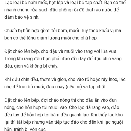
Lạc loại bỏ nấm mốc, hạt lép và loại bỏ tạp chất. Bạn có thể
nhanh chóng rửa sạch đậu phộng rồi để thật ráo nước để
đảm bảo vệ sinh.
Chuẩn bị hỗn hợp gồm: tỏi băm, muối. Tùy theo khẩu vị mà
bạn có thể tăng giảm lượng muối cho phù hợp.
Đặt chảo lên bếp, cho đậu và muối vào rang với lửa vừa.
Trong khi rang đậu bạn phải đảo đều tay để đậu chín vàng
đều, giòn và không bị cháy.
Khi đậu chín đều, thơm và giòn, cho vào rổ hoặc rây inox, lắc
nhẹ để loại bỏ muối, đậu cháy (nếu có) và tạp chất.
Đặt chảo lên bếp, đợi chảo nóng thì cho dầu ăn vào đun
nóng, cho hỗn hợp tỏi muối vào. Cho lạc đã rang vào, đảo
đều tay để hỗn hợp tỏi bám đều quanh lạc. Khi thấy lạc khô
lại thì tắt bếp nhưng vẫn tiếp tục đảo cho đến khi lạc nguội
hẳn, tránh bị vón cục.