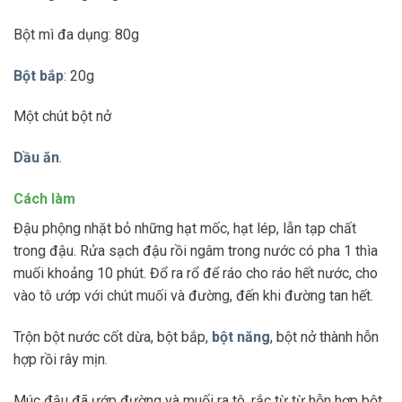
Bột mì đa dụng: 80g
Bột bắp
: 20g
Một chút bột nở
Dầu ăn
.
Cách làm
Đậu phộng nhặt bỏ những hạt mốc, hạt lép, lẫn tạp chất
trong đậu. Rửa sạch đậu rồi ngâm trong nước có pha 1 thìa
muối khoảng 10 phút. Đổ ra rổ để ráo cho ráo hết nước, cho
vào tô ướp với chút muối và đường, đến khi đường tan hết.
Trộn bột nước cốt dừa, bột bắp,
bột năng
, bột nở thành hỗn
hợp rồi rây mịn.
Múc đậu đã ướp đường và muối ra tô, rắc từ từ hỗn hợp bột